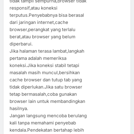
tidak tampil sempurna,browser tidak
responsif,atau koneksi
terputus.Penyebabnya bisa berasal
dari jaringan internet,cache
browser,perangkat yang terlalu
berat,atau browser yang belum
diperbarui.
Jika halaman terasa lambat,langkah
pertama adalah memeriksa
koneksi.Jika koneksi stabil tetapi
masalah masih muncul,bersihkan
cache browser dan tutup tab yang
tidak diperlukan.Jika satu browser
tetap bermasalah,coba gunakan
browser lain untuk membandingkan
hasilnya.
Jangan langsung mencoba berulang
kali tanpa memahami penyebab
kendala.Pendekatan bertahap lebih