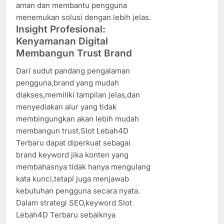
aman dan membantu pengguna
menemukan solusi dengan lebih jelas.
Insight Profesional:
Kenyamanan Digital
Membangun Trust Brand
Dari sudut pandang pengalaman
pengguna,brand yang mudah
diakses,memiliki tampilan jelas,dan
menyediakan alur yang tidak
membingungkan akan lebih mudah
membangun trust.Slot Lebah4D
Terbaru dapat diperkuat sebagai
brand keyword jika konten yang
membahasnya tidak hanya mengulang
kata kunci,tetapi juga menjawab
kebutuhan pengguna secara nyata.
Dalam strategi SEO,keyword Slot
Lebah4D Terbaru sebaiknya