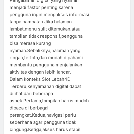
Pengalaman digital yang nyaman
menjadi faktor penting karena
pengguna ingin mengakses informasi
tanpa hambatan.Jika halaman
lambat,menu sulit ditemukan,atau
tampilan tidak responsif,pengguna
bisa merasa kurang
nyaman.Sebaliknya,halaman yang
ringan,tertata,dan mudah dipahami
membantu pengguna menjalankan
aktivitas dengan lebih lancar.
Dalam konteks Slot Lebah4D
Terbaru,kenyamanan digital dapat
dilihat dari beberapa
aspek.Pertama,tampilan harus mudah
dibaca di berbagai
perangkat.Kedua,navigasi perlu
sederhana agar pengguna tidak
bingung.Ketiga,akses harus stabil