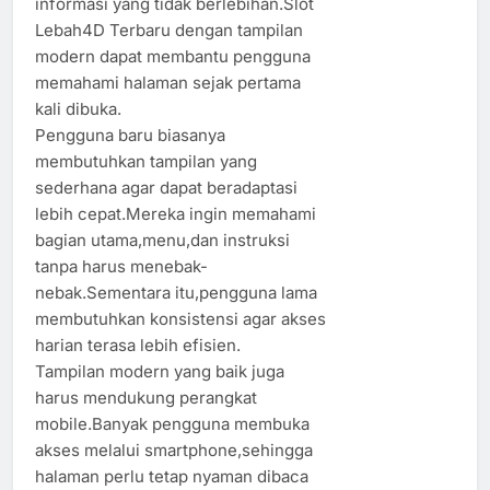
informasi yang tidak berlebihan.Slot
Lebah4D Terbaru dengan tampilan
modern dapat membantu pengguna
memahami halaman sejak pertama
kali dibuka.
Pengguna baru biasanya
membutuhkan tampilan yang
sederhana agar dapat beradaptasi
lebih cepat.Mereka ingin memahami
bagian utama,menu,dan instruksi
tanpa harus menebak-
nebak.Sementara itu,pengguna lama
membutuhkan konsistensi agar akses
harian terasa lebih efisien.
Tampilan modern yang baik juga
harus mendukung perangkat
mobile.Banyak pengguna membuka
akses melalui smartphone,sehingga
halaman perlu tetap nyaman dibaca