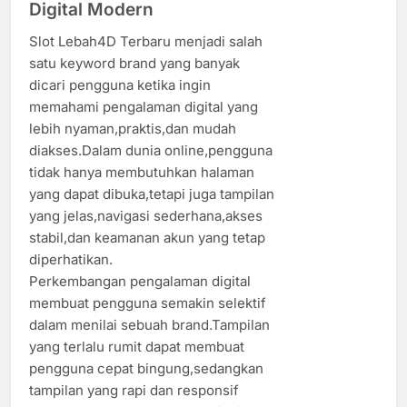
Digital Modern
Slot Lebah4D Terbaru menjadi salah
satu keyword brand yang banyak
dicari pengguna ketika ingin
memahami pengalaman digital yang
lebih nyaman,praktis,dan mudah
diakses.Dalam dunia online,pengguna
tidak hanya membutuhkan halaman
yang dapat dibuka,tetapi juga tampilan
yang jelas,navigasi sederhana,akses
stabil,dan keamanan akun yang tetap
diperhatikan.
Perkembangan pengalaman digital
membuat pengguna semakin selektif
dalam menilai sebuah brand.Tampilan
yang terlalu rumit dapat membuat
pengguna cepat bingung,sedangkan
tampilan yang rapi dan responsif