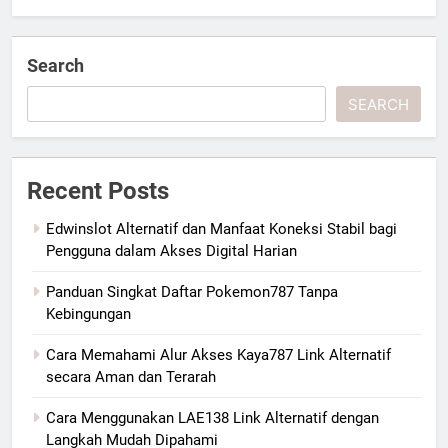
Search
SEARCH
Recent Posts
Edwinslot Alternatif dan Manfaat Koneksi Stabil bagi
Pengguna dalam Akses Digital Harian
Panduan Singkat Daftar Pokemon787 Tanpa
Kebingungan
Cara Memahami Alur Akses Kaya787 Link Alternatif
secara Aman dan Terarah
Cara Menggunakan LAE138 Link Alternatif dengan
Langkah Mudah Dipahami