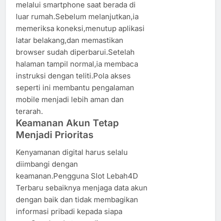
melalui smartphone saat berada di
luar rumah.Sebelum melanjutkan,ia
memeriksa koneksi,menutup aplikasi
latar belakang,dan memastikan
browser sudah diperbarui.Setelah
halaman tampil normal,ia membaca
instruksi dengan teliti.Pola akses
seperti ini membantu pengalaman
mobile menjadi lebih aman dan
terarah.
Keamanan Akun Tetap
Menjadi Prioritas
Kenyamanan digital harus selalu
diimbangi dengan
keamanan.Pengguna Slot Lebah4D
Terbaru sebaiknya menjaga data akun
dengan baik dan tidak membagikan
informasi pribadi kepada siapa