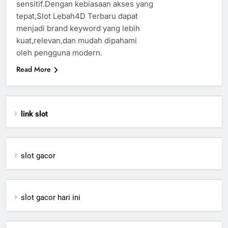
sensitif.Dengan kebiasaan akses yang
tepat,Slot Lebah4D Terbaru dapat
menjadi brand keyword yang lebih
kuat,relevan,dan mudah dipahami
oleh pengguna modern.
Read More
link slot
slot gacor
slot gacor hari ini