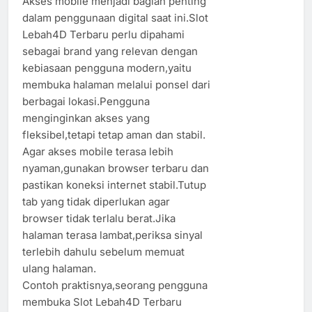
Akses mobile menjadi bagian penting
dalam penggunaan digital saat ini.Slot
Lebah4D Terbaru perlu dipahami
sebagai brand yang relevan dengan
kebiasaan pengguna modern,yaitu
membuka halaman melalui ponsel dari
berbagai lokasi.Pengguna
menginginkan akses yang
fleksibel,tetapi tetap aman dan stabil.
Agar akses mobile terasa lebih
nyaman,gunakan browser terbaru dan
pastikan koneksi internet stabil.Tutup
tab yang tidak diperlukan agar
browser tidak terlalu berat.Jika
halaman terasa lambat,periksa sinyal
terlebih dahulu sebelum memuat
ulang halaman.
Contoh praktisnya,seorang pengguna
membuka Slot Lebah4D Terbaru