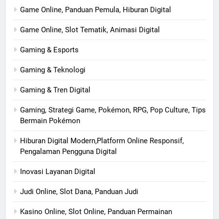
Game Online, Panduan Pemula, Hiburan Digital
Game Online, Slot Tematik, Animasi Digital
Gaming & Esports
Gaming & Teknologi
Gaming & Tren Digital
Gaming, Strategi Game, Pokémon, RPG, Pop Culture, Tips
Bermain Pokémon
Hiburan Digital Modern,Platform Online Responsif,
Pengalaman Pengguna Digital
Inovasi Layanan Digital
Judi Online, Slot Dana, Panduan Judi
Kasino Online, Slot Online, Panduan Permainan