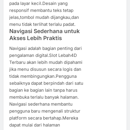
pada layar kecil.Desain yang
responsif membantu teks tetap
jelas,tombol mudah dijangkau,dan
menu tidak terlihat terlalu padat.
Navigasi Sederhana untuk
Akses Lebih Praktis
Navigasi adalah bagian penting dari
pengalaman digital.Slot Lebah4D
Terbaru akan lebih mudah dipahami
jika menu disusun secara logis dan
tidak membingungkan.Pengguna
sebaiknya dapat berpindah dari satu
bagian ke bagian lain tanpa harus
membuka terlalu banyak halaman.
Navigasi sederhana membantu
pengguna baru mengenali struktur
platform secara bertahap.Mereka
dapat mulai dari halaman