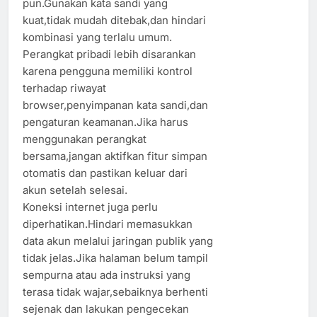
pun.Gunakan kata sandi yang
kuat,tidak mudah ditebak,dan hindari
kombinasi yang terlalu umum.
Perangkat pribadi lebih disarankan
karena pengguna memiliki kontrol
terhadap riwayat
browser,penyimpanan kata sandi,dan
pengaturan keamanan.Jika harus
menggunakan perangkat
bersama,jangan aktifkan fitur simpan
otomatis dan pastikan keluar dari
akun setelah selesai.
Koneksi internet juga perlu
diperhatikan.Hindari memasukkan
data akun melalui jaringan publik yang
tidak jelas.Jika halaman belum tampil
sempurna atau ada instruksi yang
terasa tidak wajar,sebaiknya berhenti
sejenak dan lakukan pengecekan