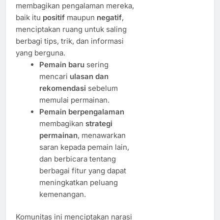
membagikan pengalaman mereka,
baik itu
positif
maupun
negatif
,
menciptakan ruang untuk saling
berbagi tips, trik, dan informasi
yang berguna.
Pemain baru
sering
mencari
ulasan dan
rekomendasi
sebelum
memulai permainan.
Pemain berpengalaman
membagikan
strategi
permainan
, menawarkan
saran kepada pemain lain,
dan berbicara tentang
berbagai fitur yang dapat
meningkatkan peluang
kemenangan.
Komunitas ini menciptakan narasi