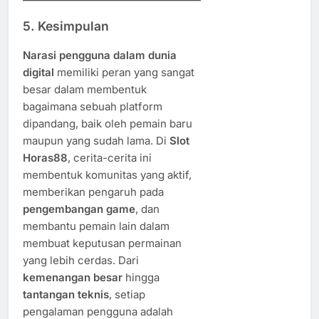
5.
Kesimpulan
Narasi pengguna dalam dunia
digital
memiliki peran yang sangat
besar dalam membentuk
bagaimana sebuah platform
dipandang, baik oleh pemain baru
maupun yang sudah lama. Di
Slot
Horas88
, cerita-cerita ini
membentuk komunitas yang aktif,
memberikan pengaruh pada
pengembangan game
, dan
membantu pemain lain dalam
membuat keputusan permainan
yang lebih cerdas. Dari
kemenangan besar
hingga
tantangan teknis
, setiap
pengalaman pengguna adalah