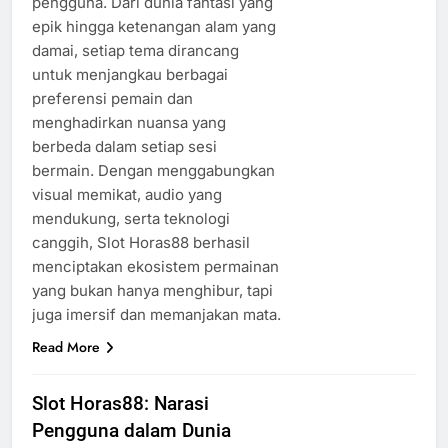
pengguna. Dari dunia fantasi yang
epik hingga ketenangan alam yang
damai, setiap tema dirancang
untuk menjangkau berbagai
preferensi pemain dan
menghadirkan nuansa yang
berbeda dalam setiap sesi
bermain. Dengan menggabungkan
visual memikat, audio yang
mendukung, serta teknologi
canggih, Slot Horas88 berhasil
menciptakan ekosistem permainan
yang bukan hanya menghibur, tapi
juga imersif dan memanjakan mata.
Read More
Slot Horas88: Narasi
Pengguna dalam Dunia