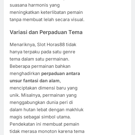
suasana harmonis yang
meningkatkan keterlibatan pemain
tanpa membuat lelah secara visual.
Variasi dan Perpaduan Tema
Menariknya, Slot Horas88 tidak
hanya terpaku pada satu genre
tema dalam satu permainan.
Beberapa permainan bahkan
menghadirkan
perpaduan antara
unsur fantasi dan alam
,
menciptakan dimensi baru yang
unik. Misalnya, permainan yang
menggabungkan dunia peri di
dalam hutan lebat dengan makhluk
magis sebagai simbol utama.
Pendekatan ini membuat pemain
tidak merasa monoton karena tema