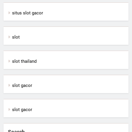
situs slot gacor
slot
slot thailand
slot gacor
slot gacor
Search