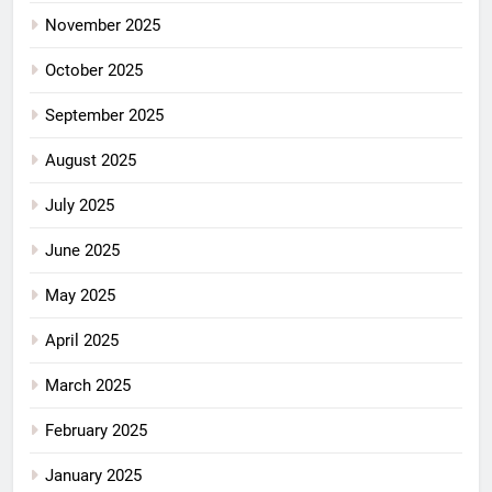
November 2025
October 2025
September 2025
August 2025
July 2025
June 2025
May 2025
April 2025
March 2025
February 2025
January 2025