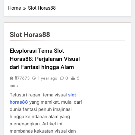
Home
Slot Horas88
Slot Horas88
Eksplorasi Tema Slot
Horas88: Perjalanan Visual
dari Fantasi hingga Alam
ff77673
1 year ago
0
5
mins
Telusuri ragam tema visual
slot
horas88
yang memikat, mulai dari
dunia fantasi penuh imajinasi
hingga keindahan alam yang
menenangkan. Artikel ini
membahas kekuatan visual dan