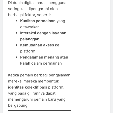
Di dunia digital, narasi pengguna
sering kali dipengaruhi oleh
berbagai faktor, seperti:
Kualitas permainan
yang
ditawarkan
Interaksi dengan layanan
pelanggan
Kemudahan akses
ke
platform
Pengalaman menang atau
kalah
dalam permainan
Ketika pemain berbagi pengalaman
mereka, mereka membentuk
identitas kolektif
bagi platform,
yang pada gilirannya dapat
memengaruhi pemain baru yang
bergabung.