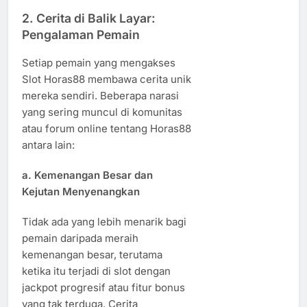
2.
Cerita di Balik Layar:
Pengalaman Pemain
Setiap pemain yang mengakses
Slot Horas88 membawa cerita unik
mereka sendiri. Beberapa narasi
yang sering muncul di komunitas
atau forum online tentang Horas88
antara lain:
a. Kemenangan Besar dan
Kejutan Menyenangkan
Tidak ada yang lebih menarik bagi
pemain daripada meraih
kemenangan besar, terutama
ketika itu terjadi di slot dengan
jackpot progresif atau fitur bonus
yang tak terduga. Cerita