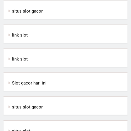
situs slot gacor
link slot
link slot
Slot gacor hari ini
situs slot gacor