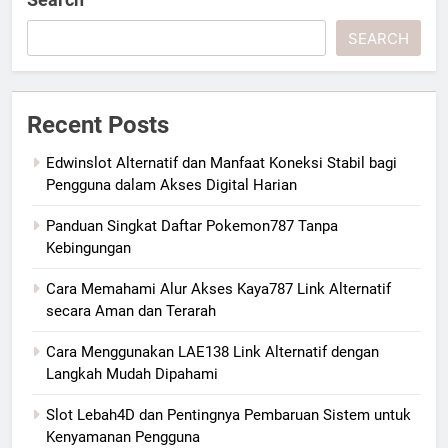
SEARCH
Recent Posts
Edwinslot Alternatif dan Manfaat Koneksi Stabil bagi
Pengguna dalam Akses Digital Harian
Panduan Singkat Daftar Pokemon787 Tanpa
Kebingungan
Cara Memahami Alur Akses Kaya787 Link Alternatif
secara Aman dan Terarah
Cara Menggunakan LAE138 Link Alternatif dengan
Langkah Mudah Dipahami
Slot Lebah4D dan Pentingnya Pembaruan Sistem untuk
Kenyamanan Pengguna