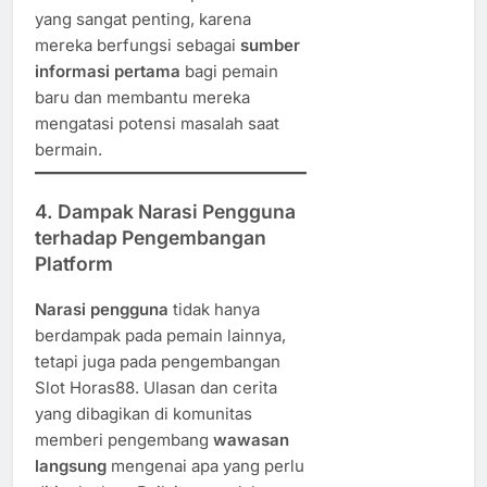
yang sangat penting, karena
mereka berfungsi sebagai
sumber
informasi pertama
bagi pemain
baru dan membantu mereka
mengatasi potensi masalah saat
bermain.
4.
Dampak Narasi Pengguna
terhadap Pengembangan
Platform
Narasi pengguna
tidak hanya
berdampak pada pemain lainnya,
tetapi juga pada pengembangan
Slot Horas88. Ulasan dan cerita
yang dibagikan di komunitas
memberi pengembang
wawasan
langsung
mengenai apa yang perlu