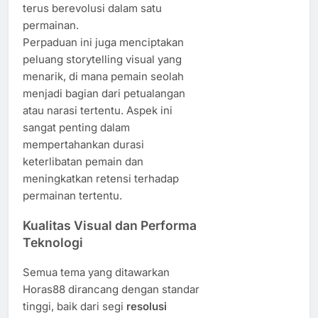
terus berevolusi dalam satu
permainan.
Perpaduan ini juga menciptakan
peluang storytelling visual yang
menarik, di mana pemain seolah
menjadi bagian dari petualangan
atau narasi tertentu. Aspek ini
sangat penting dalam
mempertahankan durasi
keterlibatan pemain dan
meningkatkan retensi terhadap
permainan tertentu.
Kualitas Visual dan Performa
Teknologi
Semua tema yang ditawarkan
Horas88 dirancang dengan standar
tinggi, baik dari segi
resolusi