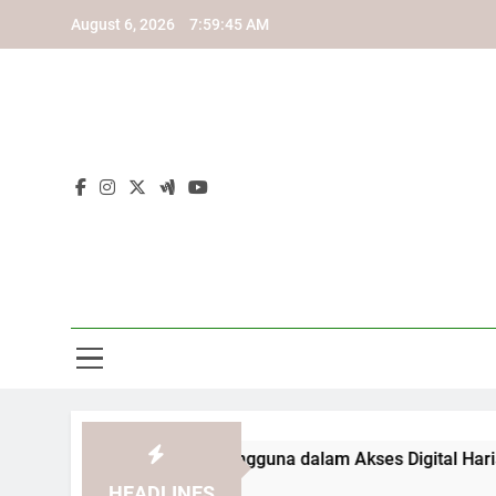
Skip
August 6, 2026
7:59:46 AM
to
content
Car
Dapatkan K
ksi Stabil bagi Pengguna dalam Akses Digital Harian
Pa
3 M
HEADLINES