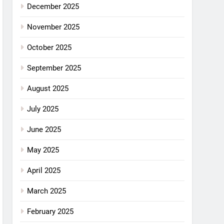
December 2025
November 2025
October 2025
September 2025
August 2025
July 2025
June 2025
May 2025
April 2025
March 2025
February 2025