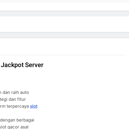
Jackpot Server
 dan raih auto
egi dan fitur
orm terpercaya
slot
r dengan berbagai
lot gacor asal