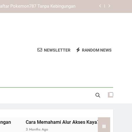
Daftar Pokemon787 Tanpa Kebingungan
k Alternatif secara Aman dan Terarah
natif dengan Langkah Mudah Dipahami
gi Pengguna dalam Akses Digital Harian
NEWSLETTER
RANDOM NEWS
Daftar Pokemon787 Tanpa Kebingungan
k Alternatif secara Aman dan Terarah
natif dengan Langkah Mudah Dipahami
Cara Memahami Alur Akses Kaya787 Link Alternatif secara A
3 Months Ago