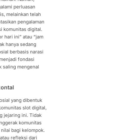
galami perluasan
nis, melainkan telah
ntasikan pengalaman
 komunitas digital.
 hari ini” atau “jam
dak hanya sedang
sial berbasis narasi
r menjadi fondasi
k saling mengenal
zontal
sial yang dibentuk
omunitas slot digital,
 jejaring ini. Tidak
penggerak komunitas
nilai bagi kelompok.
tau refleksi dari