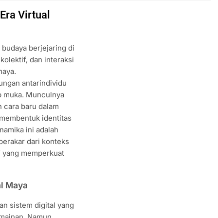
Era Virtual
 budaya berjejaring di
lektif, dan interaksi
maya.
bungan antarindividu
atap muka. Munculnya
n cara baru dalam
 membentuk identitas
namika ini adalah
n berakar dari konteks
if yang memperkuat
al Maya
n sistem digital yang
rmainan. Namun,