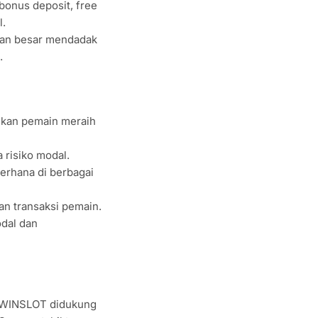
onus deposit, free
.
han besar mendadak
.
kan pemain meraih
 risiko modal.
erhana di berbagai
an transaksi pemain.
al dan
EDWINSLOT didukung