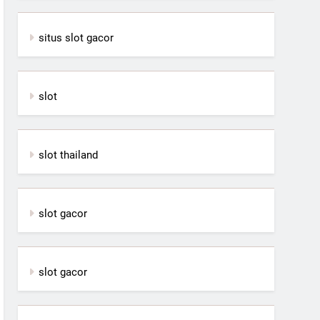
situs slot gacor
slot
slot thailand
slot gacor
slot gacor