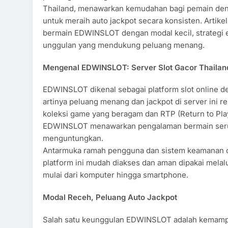
Thailand, menawarkan kemudahan bagi pemain de
untuk meraih auto jackpot secara konsisten. Artike
bermain EDWINSLOT dengan modal kecil, strategi efe
unggulan yang mendukung peluang menang.
Mengenal EDWINSLOT: Server Slot Gacor Thailan
EDWINSLOT dikenal sebagai platform slot online de
artinya peluang menang dan jackpot di server ini rel
koleksi game yang beragam dan RTP (Return to Play
EDWINSLOT menawarkan pengalaman bermain ser
menguntungkan.
Antarmuka ramah pengguna dan sistem keamanan
platform ini mudah diakses dan aman dipakai melal
mulai dari komputer hingga smartphone.
Modal Receh, Peluang Auto Jackpot
Salah satu keunggulan EDWINSLOT adalah kemam