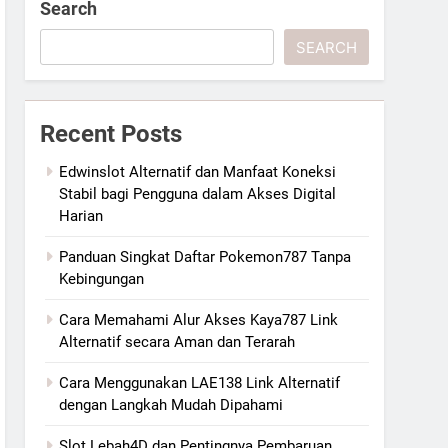
Search
SEARCH
Recent Posts
Edwinslot Alternatif dan Manfaat Koneksi
Stabil bagi Pengguna dalam Akses Digital
Harian
Panduan Singkat Daftar Pokemon787 Tanpa
Kebingungan
Cara Memahami Alur Akses Kaya787 Link
Alternatif secara Aman dan Terarah
Cara Menggunakan LAE138 Link Alternatif
dengan Langkah Mudah Dipahami
Slot Lebah4D dan Pentingnya Pembaruan