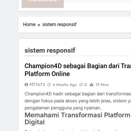
Home
sistem responsif
sistem responsif
Champion4D sebagai Bagian dari Tr
Platform Online
Ff77673
4 Months Ago
0
19 Mins
Champion4D hadir sebagai bagian dari transformasi
dengan fokus pada akses yang lebih jelas, sistem ya
pengalaman pengguna yang nyaman.
Memahami Transformasi Platform 
Digital