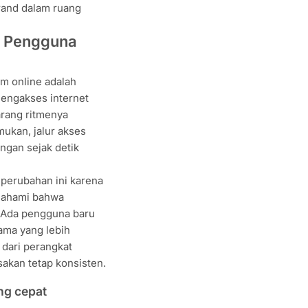
brand dalam ruang
 Pengguna
rm online adalah
engakses internet
arang ritmenya
ukan, jalur akses
ngan sejak detik
 perubahan ini karena
emahami bahwa
.Ada pengguna baru
ama yang lebih
 dari perangkat
akan tetap konsisten.
ng cepat