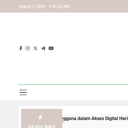
Skip
August 7, 2026
6:32:23 AM
to
content
Car
Dapatkan K
ksi Stabil bagi Pengguna dalam Akses Digital Harian
Pan
3 M
HEADLINES