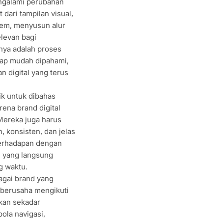
engalami perubahan
 dari tampilan visual,
tem, menyusun alur
levan bagi
nya adalah proses
tap mudah dipahami,
digital yang terus
k untuk dibahas
rena brand digital
.Mereka juga harus
 konsisten, dan jelas
 berhadapan dengan
m yang langsung
g waktu.
agai brand yang
m berusaha mengikuti
kan sekadar
ola navigasi,