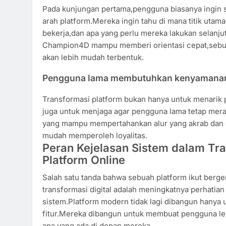
Pada kunjungan pertama,pengguna biasanya ingin
arah platform.Mereka ingin tahu di mana titik utam
bekerja,dan apa yang perlu mereka lakukan selanju
Champion4D mampu memberi orientasi cepat,sebua
akan lebih mudah terbentuk.
Pengguna lama membutuhkan kenyamanan
Transformasi platform bukan hanya untuk menarik p
juga untuk menjaga agar pengguna lama tetap mer
yang mampu mempertahankan alur yang akrab dan e
mudah memperoleh loyalitas.
Peran Kejelasan Sistem dalam Tr
Platform Online
Salah satu tanda bahwa sebuah platform ikut berge
transformasi digital adalah meningkatnya perhatian
sistem.Platform modern tidak lagi dibangun hanya u
fitur.Mereka dibangun untuk membuat pengguna 
apa yang ada di depan mereka.