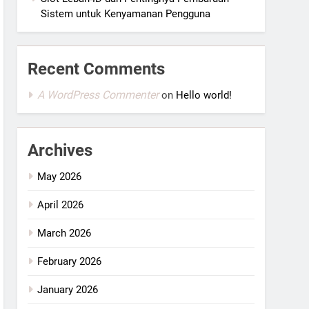
Sistem untuk Kenyamanan Pengguna
Recent Comments
A WordPress Commenter
on
Hello world!
Archives
May 2026
April 2026
March 2026
February 2026
January 2026