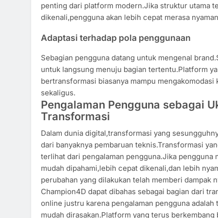
penting dari platform modern.Jika struktur utama 
dikenali,pengguna akan lebih cepat merasa nyaman
Adaptasi terhadap pola penggunaan
Sebagian pengguna datang untuk mengenal brand.S
untuk langsung menuju bagian tertentu.Platform ya
bertransformasi biasanya mampu mengakomodasi k
sekaligus.
Pengalaman Pengguna sebagai U
Transformasi
Dalam dunia digital,transformasi yang sesungguhnya
dari banyaknya pembaruan teknis.Transformasi yang
terlihat dari pengalaman pengguna.Jika pengguna 
mudah dipahami,lebih cepat dikenali,dan lebih ny
perubahan yang dilakukan telah memberi dampak n
Champion4D dapat dibahas sebagai bagian dari tra
online justru karena pengalaman pengguna adalah t
mudah dirasakan.Platform yang terus berkembang 