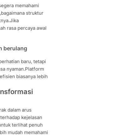
 segera memahami
a,bagaimana struktur
tnya.Jika
h rasa percaya awal
 berulang
erhatian baru, tetapi
asa nyaman.Platform
fisien biasanya lebih
ansformasi
rak dalam arus
 terhadap kejelasan
ntuk terlihat penuh
lebih mudah memahami