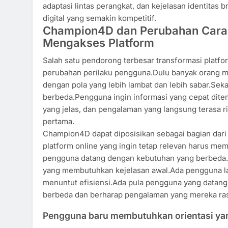
adaptasi lintas perangkat, dan kejelasan identitas 
digital yang semakin kompetitif.
Champion4D dan Perubahan Cara
Mengakses Platform
Salah satu pendorong terbesar transformasi platfo
perubahan perilaku pengguna.Dulu banyak orang m
dengan pola yang lebih lambat dan lebih sabar.Sek
berbeda.Pengguna ingin informasi yang cepat ditem
yang jelas, dan pengalaman yang langsung terasa ri
pertama.
Champion4D dapat diposisikan sebagai bagian dari
platform online yang ingin tetap relevan harus m
pengguna datang dengan kebutuhan yang berbeda
yang membutuhkan kejelasan awal.Ada pengguna l
menuntut efisiensi.Ada pula pengguna yang datang
berbeda dan berharap pengalaman yang mereka ras
Pengguna baru membutuhkan orientasi ya