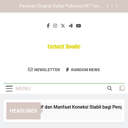
Skip
Cara Memahami Alur Akses Kaya787 Link
to
Alternatif secara Aman dan Terarah
content
Cara Menggunakan LAE138 Link Alternatif dengan
Langkah Mudah Dipahami
Edwinslot Alternatif dan Manfaat Koneksi Stabil
bagi Pengguna dalam Akses Digital Harian
Panduan Singkat Daftar Pokemon787 Tanpa
Kebingungan
Cara Memahami Alur Akses Kaya787 Link
Alternatif secara Aman dan Terarah
Carhartt Hoodie
Dapatkan Koleksi Hoodie Berkualitas Dari
Cara Menggunakan LAE138 Link Alternatif dengan
NEWSLETTER
RANDOM NEWS
Langkah Mudah Dipahami
Carhartt Hoodie.
MENU
winslot Alternatif dan Manfaat Koneksi Stabil bagi Pengguna 
HEADLINES
Months Ago