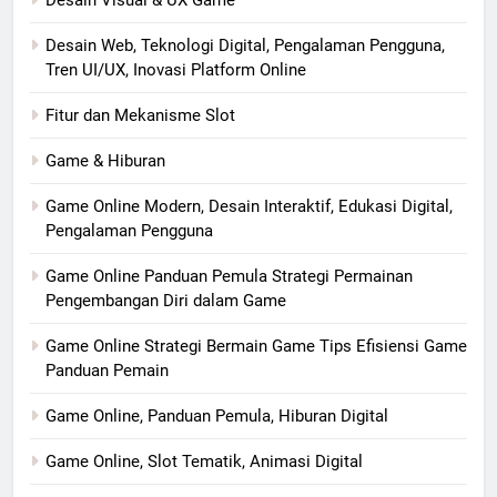
Desain Visual & UX Game
Desain Web, Teknologi Digital, Pengalaman Pengguna,
Tren UI/UX, Inovasi Platform Online
Fitur dan Mekanisme Slot
Game & Hiburan
Game Online Modern, Desain Interaktif, Edukasi Digital,
Pengalaman Pengguna
Game Online Panduan Pemula Strategi Permainan
Pengembangan Diri dalam Game
Game Online Strategi Bermain Game Tips Efisiensi Game
Panduan Pemain
Game Online, Panduan Pemula, Hiburan Digital
Game Online, Slot Tematik, Animasi Digital