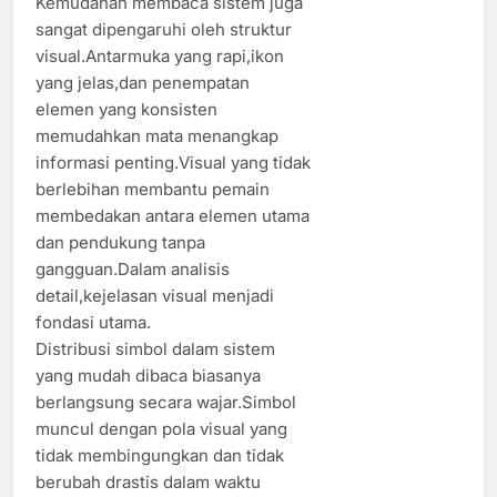
Kemudahan membaca sistem juga
sangat dipengaruhi oleh struktur
visual.Antarmuka yang rapi,ikon
yang jelas,dan penempatan
elemen yang konsisten
memudahkan mata menangkap
informasi penting.Visual yang tidak
berlebihan membantu pemain
membedakan antara elemen utama
dan pendukung tanpa
gangguan.Dalam analisis
detail,kejelasan visual menjadi
fondasi utama.
Distribusi simbol dalam sistem
yang mudah dibaca biasanya
berlangsung secara wajar.Simbol
muncul dengan pola visual yang
tidak membingungkan dan tidak
berubah drastis dalam waktu