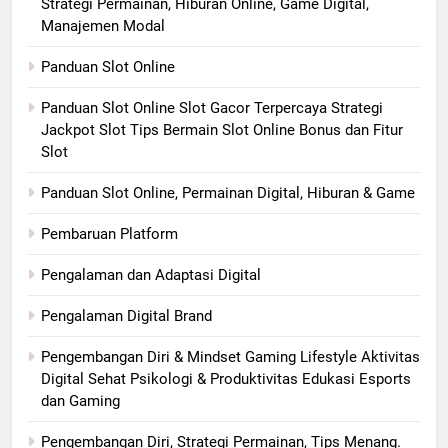
Strategi Permainan, Hiburan Online, Game Digital,
Manajemen Modal
Panduan Slot Online
Panduan Slot Online Slot Gacor Terpercaya Strategi
Jackpot Slot Tips Bermain Slot Online Bonus dan Fitur
Slot
Panduan Slot Online, Permainan Digital, Hiburan & Game
Pembaruan Platform
Pengalaman dan Adaptasi Digital
Pengalaman Digital Brand
Pengembangan Diri & Mindset Gaming Lifestyle Aktivitas
Digital Sehat Psikologi & Produktivitas Edukasi Esports
dan Gaming
Pengembangan Diri, Strategi Permainan, Tips Menang.