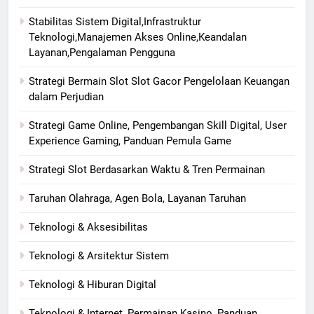
Stabilitas Sistem Digital,Infrastruktur
Teknologi,Manajemen Akses Online,Keandalan
Layanan,Pengalaman Pengguna
Strategi Bermain Slot Slot Gacor Pengelolaan Keuangan
dalam Perjudian
Strategi Game Online, Pengembangan Skill Digital, User
Experience Gaming, Panduan Pemula Game
Strategi Slot Berdasarkan Waktu & Tren Permainan
Taruhan Olahraga, Agen Bola, Layanan Taruhan
Teknologi & Aksesibilitas
Teknologi & Arsitektur Sistem
Teknologi & Hiburan Digital
Teknologi & Internet, Permainan Kasino, Panduan