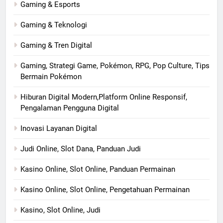
Gaming & Esports
Gaming & Teknologi
Gaming & Tren Digital
Gaming, Strategi Game, Pokémon, RPG, Pop Culture, Tips
Bermain Pokémon
Hiburan Digital Modern,Platform Online Responsif,
Pengalaman Pengguna Digital
Inovasi Layanan Digital
Judi Online, Slot Dana, Panduan Judi
Kasino Online, Slot Online, Panduan Permainan
Kasino Online, Slot Online, Pengetahuan Permainan
Kasino, Slot Online, Judi