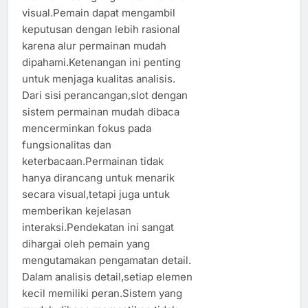
visual.Pemain dapat mengambil
keputusan dengan lebih rasional
karena alur permainan mudah
dipahami.Ketenangan ini penting
untuk menjaga kualitas analisis.
Dari sisi perancangan,slot dengan
sistem permainan mudah dibaca
mencerminkan fokus pada
fungsionalitas dan
keterbacaan.Permainan tidak
hanya dirancang untuk menarik
secara visual,tetapi juga untuk
memberikan kejelasan
interaksi.Pendekatan ini sangat
dihargai oleh pemain yang
mengutamakan pengamatan detail.
Dalam analisis detail,setiap elemen
kecil memiliki peran.Sistem yang