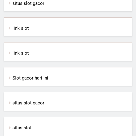
situs slot gacor
link slot
link slot
Slot gacor hari ini
situs slot gacor
situs slot