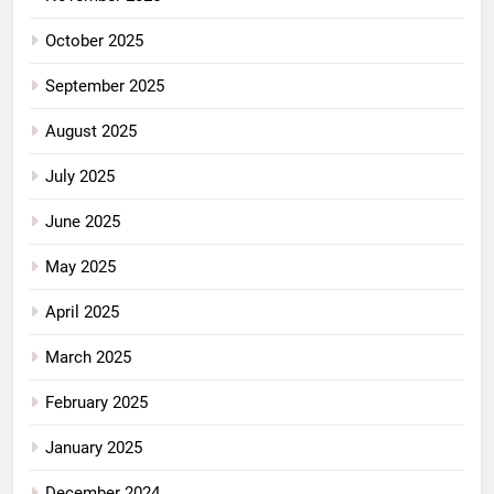
October 2025
September 2025
August 2025
July 2025
June 2025
May 2025
April 2025
March 2025
February 2025
January 2025
December 2024