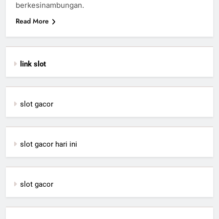
berkesinambungan.
Read More
link slot
slot gacor
slot gacor hari ini
slot gacor