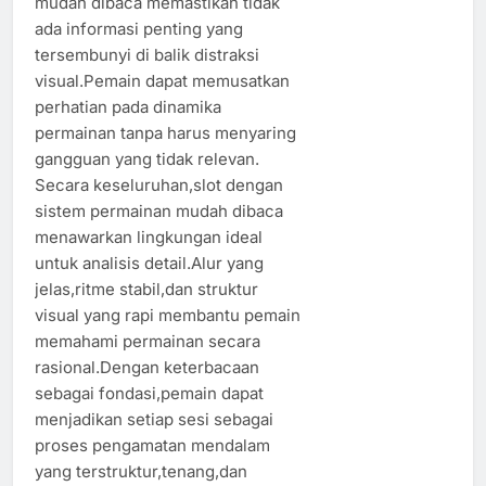
mudah dibaca memastikan tidak
ada informasi penting yang
tersembunyi di balik distraksi
visual.Pemain dapat memusatkan
perhatian pada dinamika
permainan tanpa harus menyaring
gangguan yang tidak relevan.
Secara keseluruhan,slot dengan
sistem permainan mudah dibaca
menawarkan lingkungan ideal
untuk analisis detail.Alur yang
jelas,ritme stabil,dan struktur
visual yang rapi membantu pemain
memahami permainan secara
rasional.Dengan keterbacaan
sebagai fondasi,pemain dapat
menjadikan setiap sesi sebagai
proses pengamatan mendalam
yang terstruktur,tenang,dan