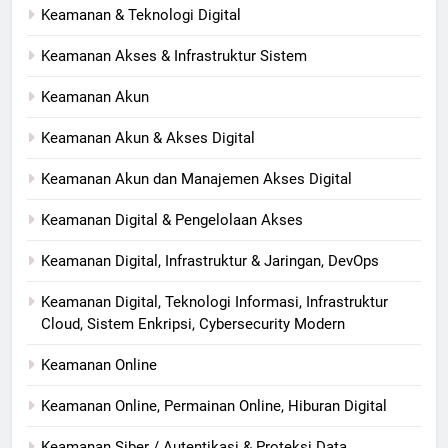
Keamanan & Teknologi Digital
Keamanan Akses & Infrastruktur Sistem
Keamanan Akun
Keamanan Akun & Akses Digital
Keamanan Akun dan Manajemen Akses Digital
Keamanan Digital & Pengelolaan Akses
Keamanan Digital, Infrastruktur & Jaringan, DevOps
Keamanan Digital, Teknologi Informasi, Infrastruktur
Cloud, Sistem Enkripsi, Cybersecurity Modern
Keamanan Online
Keamanan Online, Permainan Online, Hiburan Digital
Keamanan Siber / Autentikasi & Proteksi Data