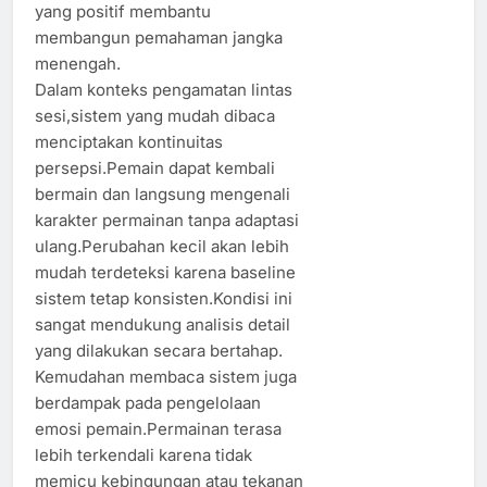
yang positif membantu
membangun pemahaman jangka
menengah.
Dalam konteks pengamatan lintas
sesi,sistem yang mudah dibaca
menciptakan kontinuitas
persepsi.Pemain dapat kembali
bermain dan langsung mengenali
karakter permainan tanpa adaptasi
ulang.Perubahan kecil akan lebih
mudah terdeteksi karena baseline
sistem tetap konsisten.Kondisi ini
sangat mendukung analisis detail
yang dilakukan secara bertahap.
Kemudahan membaca sistem juga
berdampak pada pengelolaan
emosi pemain.Permainan terasa
lebih terkendali karena tidak
memicu kebingungan atau tekanan