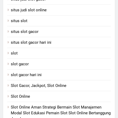
situs judi slot online
situs slot
situs slot gacor
situs slot gacor hari ini
slot
slot gacor
slot gacor hari ini
Slot Gacor, Jackpot, Slot Online
Slot Online
Slot Online Aman Strategi Bermain Slot Manajemen
Modal Slot Edukasi Pemain Slot Slot Online Bertanggung