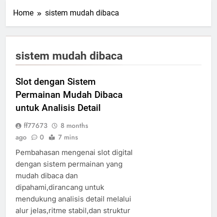
Home
sistem mudah dibaca
sistem mudah dibaca
Slot dengan Sistem
Permainan Mudah Dibaca
untuk Analisis Detail
ff77673
8 months
ago
0
7 mins
Pembahasan mengenai slot digital
dengan sistem permainan yang
mudah dibaca dan
dipahami,dirancang untuk
mendukung analisis detail melalui
alur jelas,ritme stabil,dan struktur