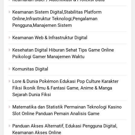
Keamanan Sistem Digital,Stabilitas Platform
Online,Infrastruktur Teknologi,Pengalaman
Pengguna,Manajemen Sistem
Keamanan Web & Infrastruktur Digital
Kesehatan Digital Hiburan Sehat Tips Game Online
Psikologi Gamer Manajemen Waktu
Komunitas Digital
Lore & Dunia Pokémon Edukasi Pop Culture Karakter
Fiksi Ikonik Ilmu & Fantasi Game, Anime & Manga
Sejarah Dunia Fiksi
Matematika dan Statistik Permainan Teknologi Kasino
Slot Online Panduan Pemain Analisis Game
Panduan Akses Alternatif, Edukasi Pengguna Digital,
Keamanan Akses Online