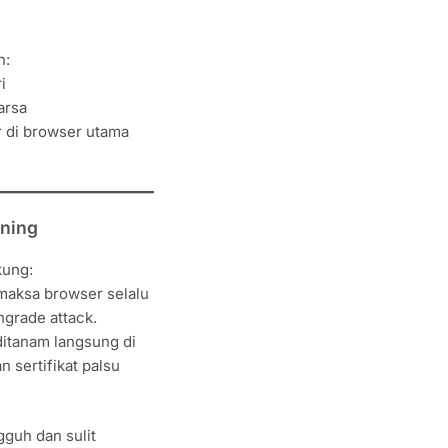
n:
i
arsa
 di browser utama
ning
kung:
maksa browser selalu
rade attack.
 ditanam langsung di
 sertifikat palsu
gguh dan sulit