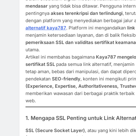
mendasar
yang tidak bisa ditawar. Pengguna inter
pentingnya
akses terenkripsi dan terlindungi
, teru
dengan platform yang menyediakan berbagai jalur 
alternatif kaya787
. Platform ini mengandalkan
link
menjamin ketersediaan layanan, dan di balik fleksibi
pemeriksaan SSL dan validitas sertifikat keaman
utama.
Artikel ini membahas bagaimana
Kaya787 mengelo
sertifikat SSL
pada semua link alternatif, menjamin
tetap aman, bebas dari manipulasi, dan dapat dipe
pendekatan
SEO-friendly
, konten ini mengikuti pri
(Experience, Expertise, Authoritativeness, Trustw
memberikan wawasan dari berbagai praktik terbaik
web.
1. Mengapa SSL Penting untuk Link Alternat
SSL (Secure Socket Layer)
, atau yang kini lebih d