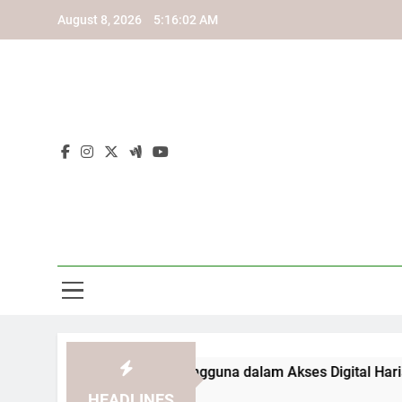
Skip
August 8, 2026
5:16:03 AM
to
content
Car
Dapatkan K
ksi Stabil bagi Pengguna dalam Akses Digital Harian
Pa
3 M
HEADLINES