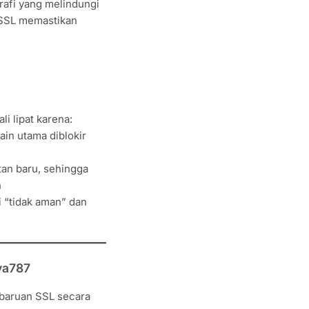
grafi yang melindungi
t SSL memastikan
li lipat karena:
ain utama diblokir
an baru, sehingga
n
i “tidak aman” dan
aya787
baruan SSL secara