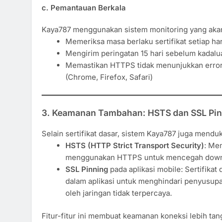
c.
Pemantauan Berkala
Kaya787 menggunakan sistem monitoring yang aka
Memeriksa masa berlaku sertifikat setiap har
Mengirim peringatan 15 hari sebelum kadalu
Memastikan HTTPS tidak menunjukkan error
(Chrome, Firefox, Safari)
3. Keamanan Tambahan: HSTS dan SSL Pin
Selain sertifikat dasar, sistem Kaya787 juga mendu
HSTS (HTTP Strict Transport Security)
: Me
menggunakan HTTPS untuk mencegah downg
SSL Pinning
pada aplikasi mobile: Sertifikat
dalam aplikasi untuk menghindari penyusupan
oleh jaringan tidak terpercaya.
Fitur-fitur ini membuat keamanan koneksi lebih tan