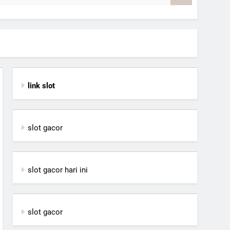
link slot
slot gacor
slot gacor hari ini
slot gacor