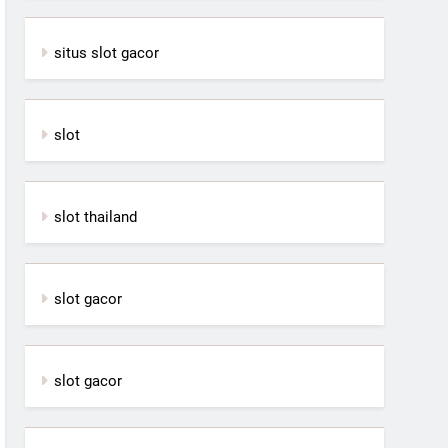
situs slot gacor
slot
slot thailand
slot gacor
slot gacor