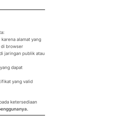
a:
, karena alamat yang
 di browser
di jaringan publik atau
yang dapat
ifikat yang valid
pada ketersediaan
 penggunanya.