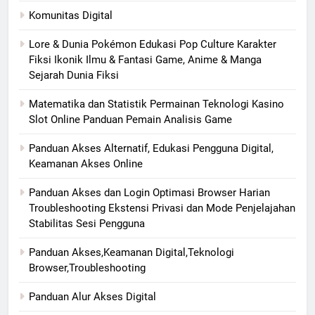
Komunitas Digital
Lore & Dunia Pokémon Edukasi Pop Culture Karakter
Fiksi Ikonik Ilmu & Fantasi Game, Anime & Manga
Sejarah Dunia Fiksi
Matematika dan Statistik Permainan Teknologi Kasino
Slot Online Panduan Pemain Analisis Game
Panduan Akses Alternatif, Edukasi Pengguna Digital,
Keamanan Akses Online
Panduan Akses dan Login Optimasi Browser Harian
Troubleshooting Ekstensi Privasi dan Mode Penjelajahan
Stabilitas Sesi Pengguna
Panduan Akses,Keamanan Digital,Teknologi
Browser,Troubleshooting
Panduan Alur Akses Digital