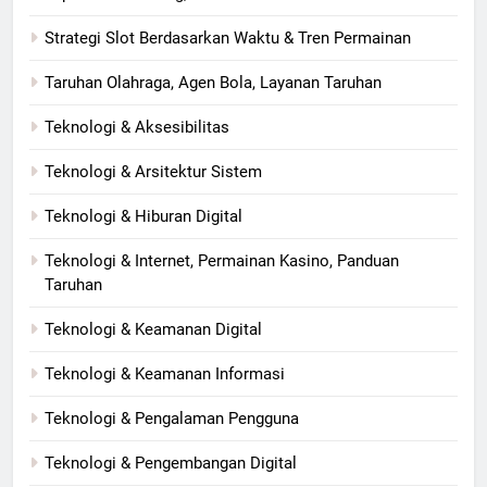
Strategi Slot Berdasarkan Waktu & Tren Permainan
Taruhan Olahraga, Agen Bola, Layanan Taruhan
Teknologi & Aksesibilitas
Teknologi & Arsitektur Sistem
Teknologi & Hiburan Digital
Teknologi & Internet, Permainan Kasino, Panduan
Taruhan
Teknologi & Keamanan Digital
Teknologi & Keamanan Informasi
Teknologi & Pengalaman Pengguna
Teknologi & Pengembangan Digital