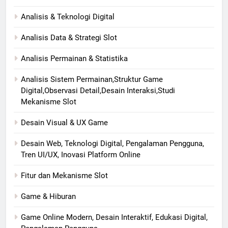
Analisis & Teknologi Digital
Analisis Data & Strategi Slot
Analisis Permainan & Statistika
Analisis Sistem Permainan,Struktur Game
Digital,Observasi Detail,Desain Interaksi,Studi
Mekanisme Slot
Desain Visual & UX Game
Desain Web, Teknologi Digital, Pengalaman Pengguna,
Tren UI/UX, Inovasi Platform Online
Fitur dan Mekanisme Slot
Game & Hiburan
Game Online Modern, Desain Interaktif, Edukasi Digital,