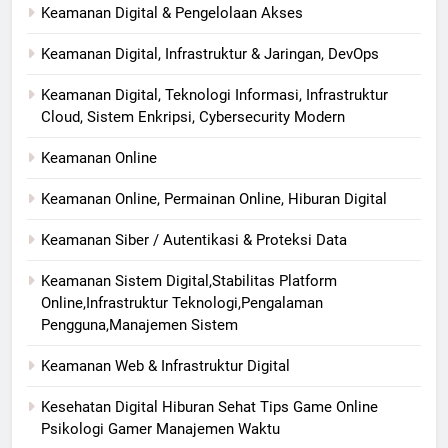
Keamanan Digital & Pengelolaan Akses
Keamanan Digital, Infrastruktur & Jaringan, DevOps
Keamanan Digital, Teknologi Informasi, Infrastruktur
Cloud, Sistem Enkripsi, Cybersecurity Modern
Keamanan Online
Keamanan Online, Permainan Online, Hiburan Digital
Keamanan Siber / Autentikasi & Proteksi Data
Keamanan Sistem Digital,Stabilitas Platform
Online,Infrastruktur Teknologi,Pengalaman
Pengguna,Manajemen Sistem
Keamanan Web & Infrastruktur Digital
Kesehatan Digital Hiburan Sehat Tips Game Online
Psikologi Gamer Manajemen Waktu