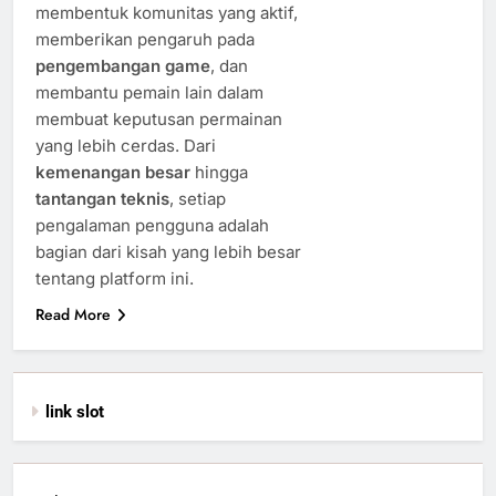
membentuk komunitas yang aktif,
memberikan pengaruh pada
pengembangan game
, dan
membantu pemain lain dalam
membuat keputusan permainan
yang lebih cerdas. Dari
kemenangan besar
hingga
tantangan teknis
, setiap
pengalaman pengguna adalah
bagian dari kisah yang lebih besar
tentang platform ini.
Read More
link slot