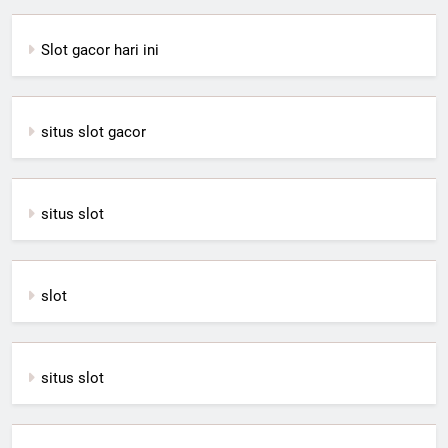
Slot gacor hari ini
situs slot gacor
situs slot
slot
situs slot