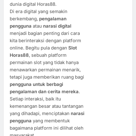
dunia digital Horas88.
Di era digital yang semakin
berkembang,
pengalaman
pengguna
atau
narasi digital
menjadi bagian penting dari cara
kita berinteraksi dengan platform
online. Begitu pula dengan
Slot
Horas88
, sebuah platform
permainan slot yang tidak hanya
menawarkan permainan menarik,
tetapi juga memberikan ruang bagi
pengguna untuk berbagi
pengalaman dan cerita mereka
.
Setiap interaksi, baik itu
kemenangan besar atau tantangan
yang dihadapi, menciptakan
narasi
pengguna
yang membentuk
bagaimana platform ini dilihat oleh
masyarakat.