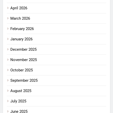
April 2026
March 2026
February 2026
January 2026
December 2025
November 2025
October 2025
September 2025
August 2025
July 2025
June 2025