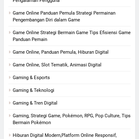
Pengalaman Pengguna
Game Online Panduan Pemula Strategi Permainan
Pengembangan Diri dalam Game
Game Online Strategi Bermain Game Tips Efisiensi Game
Panduan Pemain
Game Online, Panduan Pemula, Hiburan Digital
Game Online, Slot Tematik, Animasi Digital
Gaming & Esports
Gaming & Teknologi
Gaming & Tren Digital
Gaming, Strategi Game, Pokémon, RPG, Pop Culture, Tips
Bermain Pokémon
Hiburan Digital Modern,Platform Online Responsif,