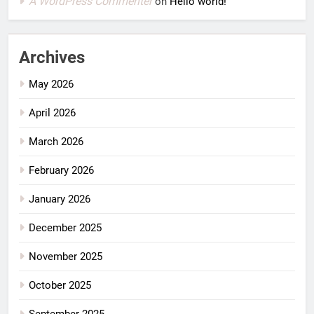
A WordPress Commenter
on
Hello world!
Archives
May 2026
April 2026
March 2026
February 2026
January 2026
December 2025
November 2025
October 2025
September 2025