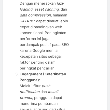
Dengan menerapkan
lazy
loading
,
asset caching
, dan
data compression
, halaman
KAYA787 dapat dimuat lebih
cepat dibandingkan web
konvensional. Peningkatan
performa ini juga
berdampak positif pada SEO
karena Google menilai
kecepatan situs sebagai
faktor penting dalam
peringkat pencarian.
Engagement (Keterlibatan
Pengguna):
Melalui fitur
push
notification
dan
install
prompt
, pengguna dapat
menerima pembaruan
secara langsung dari situs