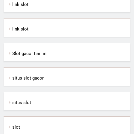
link slot
link slot
Slot gacor hari ini
situs slot gacor
situs slot
slot