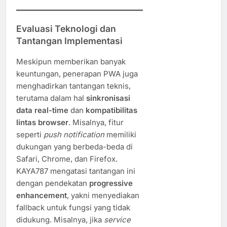
Evaluasi Teknologi dan
Tantangan Implementasi
Meskipun memberikan banyak
keuntungan, penerapan PWA juga
menghadirkan tantangan teknis,
terutama dalam hal
sinkronisasi
data real-time
dan
kompatibilitas
lintas browser
. Misalnya, fitur
seperti
push notification
memiliki
dukungan yang berbeda-beda di
Safari, Chrome, dan Firefox.
KAYA787 mengatasi tantangan ini
dengan pendekatan
progressive
enhancement
, yakni menyediakan
fallback untuk fungsi yang tidak
didukung. Misalnya, jika
service