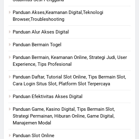
Panduan Akses,Keamanan Digital,Teknologi
Browser,Troubleshooting
Panduan Alur Akses Digital
Panduan Bermain Togel
Panduan Bermain, Keamanan Online, Strategi Judi, User
Experience, Tips Profesional
Panduan Daftar, Tutorial Slot Online, Tips Bermain Slot,
Cara Login Situs Slot, Platform Slot Terpercaya
Panduan Efektivitas Akses Digital
Panduan Game, Kasino Digital, Tips Bermain Slot,
Strategi Permainan, Hiburan Online, Game Digital,
Manajemen Modal
Panduan Slot Online