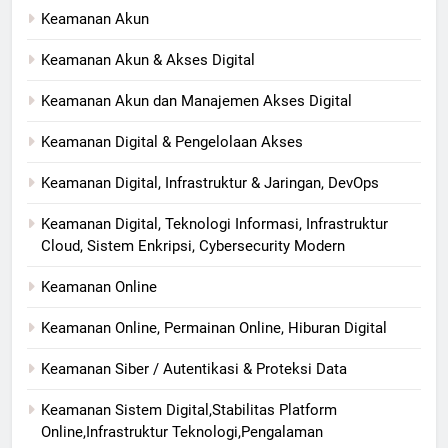
Keamanan Akun
Keamanan Akun & Akses Digital
Keamanan Akun dan Manajemen Akses Digital
Keamanan Digital & Pengelolaan Akses
Keamanan Digital, Infrastruktur & Jaringan, DevOps
Keamanan Digital, Teknologi Informasi, Infrastruktur
Cloud, Sistem Enkripsi, Cybersecurity Modern
Keamanan Online
Keamanan Online, Permainan Online, Hiburan Digital
Keamanan Siber / Autentikasi & Proteksi Data
Keamanan Sistem Digital,Stabilitas Platform
Online,Infrastruktur Teknologi,Pengalaman