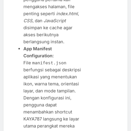
mengakses halaman, file
penting seperti
index.html
,
CSS
, dan
JavaScript
disimpan ke cache agar
akses berikutnya
berlangsung instan.
App Manifest
Configuration:
File
manifest.json
berfungsi sebagai deskripsi
aplikasi yang menentukan
ikon, warna tema, orientasi
layar, dan mode tampilan.
Dengan konfigurasi ini,
pengguna dapat
menambahkan shortcut
KAYA787 langsung ke layar
utama perangkat mereka