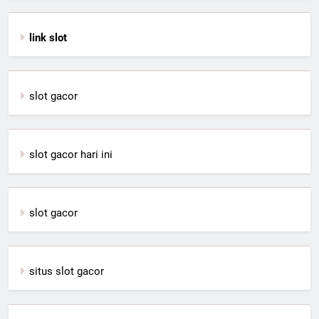
link slot
slot gacor
slot gacor hari ini
slot gacor
situs slot gacor