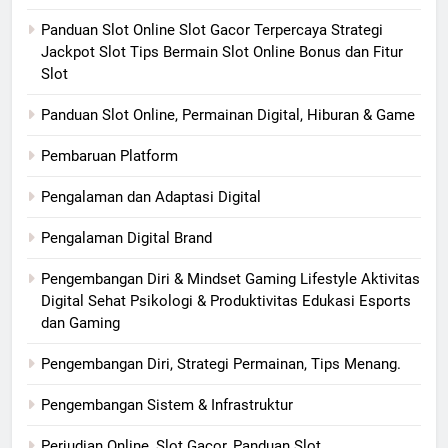
Panduan Slot Online Slot Gacor Terpercaya Strategi
Jackpot Slot Tips Bermain Slot Online Bonus dan Fitur
Slot
Panduan Slot Online, Permainan Digital, Hiburan & Game
Pembaruan Platform
Pengalaman dan Adaptasi Digital
Pengalaman Digital Brand
Pengembangan Diri & Mindset Gaming Lifestyle Aktivitas
Digital Sehat Psikologi & Produktivitas Edukasi Esports
dan Gaming
Pengembangan Diri, Strategi Permainan, Tips Menang.
Pengembangan Sistem & Infrastruktur
Perjudian Online, Slot Gacor, Panduan Slot