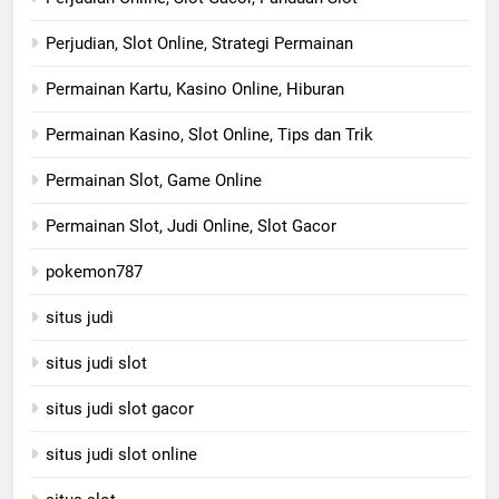
Perjudian, Slot Online, Strategi Permainan
Permainan Kartu, Kasino Online, Hiburan
Permainan Kasino, Slot Online, Tips dan Trik
Permainan Slot, Game Online
Permainan Slot, Judi Online, Slot Gacor
pokemon787
situs judi
situs judi slot
situs judi slot gacor
situs judi slot online