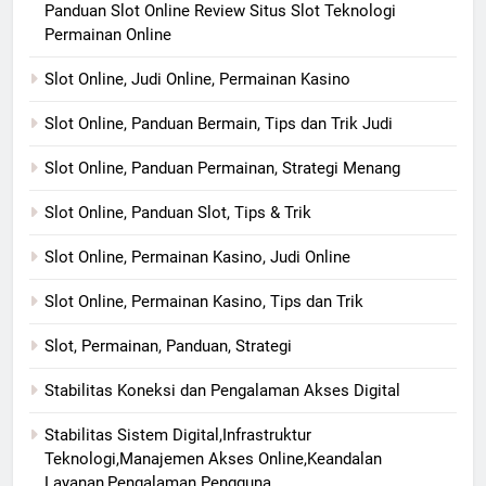
Panduan Slot Online Review Situs Slot Teknologi
Permainan Online
Slot Online, Judi Online, Permainan Kasino
Slot Online, Panduan Bermain, Tips dan Trik Judi
Slot Online, Panduan Permainan, Strategi Menang
Slot Online, Panduan Slot, Tips & Trik
Slot Online, Permainan Kasino, Judi Online
Slot Online, Permainan Kasino, Tips dan Trik
Slot, Permainan, Panduan, Strategi
Stabilitas Koneksi dan Pengalaman Akses Digital
Stabilitas Sistem Digital,Infrastruktur
Teknologi,Manajemen Akses Online,Keandalan
Layanan,Pengalaman Pengguna