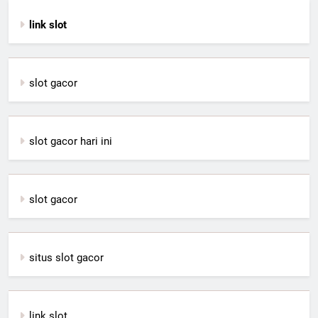
link slot
slot gacor
slot gacor hari ini
slot gacor
situs slot gacor
link slot