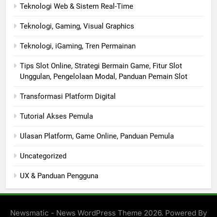
Teknologi Web & Sistem Real-Time
Teknologi, Gaming, Visual Graphics
Teknologi, iGaming, Tren Permainan
Tips Slot Online, Strategi Bermain Game, Fitur Slot
Unggulan, Pengelolaan Modal, Panduan Pemain Slot
Transformasi Platform Digital
Tutorial Akses Pemula
Ulasan Platform, Game Online, Panduan Pemula
Uncategorized
UX & Panduan Pengguna
Newsmatic - News WordPress Theme 2026. Powered By