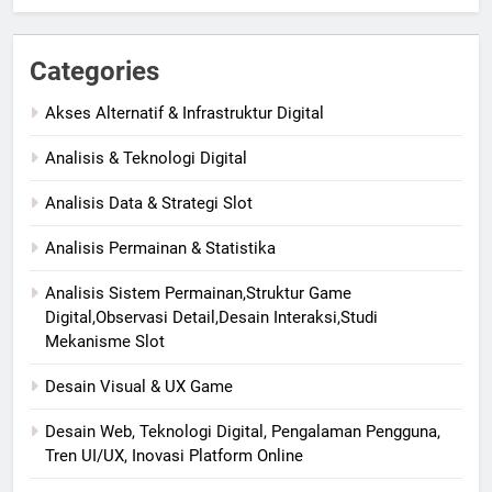
Categories
Akses Alternatif & Infrastruktur Digital
Analisis & Teknologi Digital
Analisis Data & Strategi Slot
Analisis Permainan & Statistika
Analisis Sistem Permainan,Struktur Game
Digital,Observasi Detail,Desain Interaksi,Studi
Mekanisme Slot
Desain Visual & UX Game
Desain Web, Teknologi Digital, Pengalaman Pengguna,
Tren UI/UX, Inovasi Platform Online