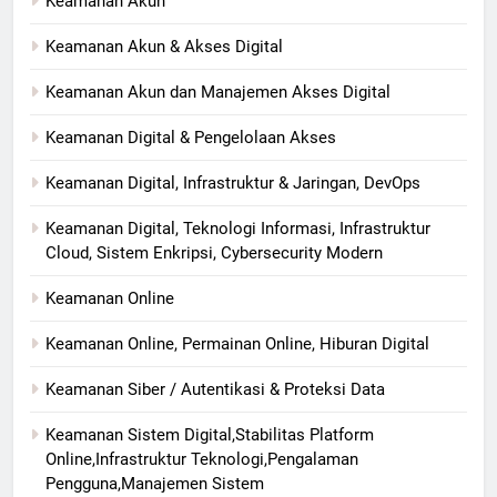
Keamanan Akun
Keamanan Akun & Akses Digital
Keamanan Akun dan Manajemen Akses Digital
Keamanan Digital & Pengelolaan Akses
Keamanan Digital, Infrastruktur & Jaringan, DevOps
Keamanan Digital, Teknologi Informasi, Infrastruktur
Cloud, Sistem Enkripsi, Cybersecurity Modern
Keamanan Online
Keamanan Online, Permainan Online, Hiburan Digital
Keamanan Siber / Autentikasi & Proteksi Data
Keamanan Sistem Digital,Stabilitas Platform
Online,Infrastruktur Teknologi,Pengalaman
Pengguna,Manajemen Sistem