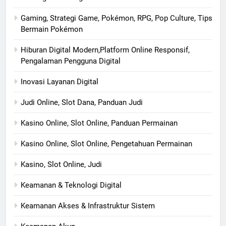
Gaming, Strategi Game, Pokémon, RPG, Pop Culture, Tips
Bermain Pokémon
Hiburan Digital Modern,Platform Online Responsif,
Pengalaman Pengguna Digital
Inovasi Layanan Digital
Judi Online, Slot Dana, Panduan Judi
Kasino Online, Slot Online, Panduan Permainan
Kasino Online, Slot Online, Pengetahuan Permainan
Kasino, Slot Online, Judi
Keamanan & Teknologi Digital
Keamanan Akses & Infrastruktur Sistem