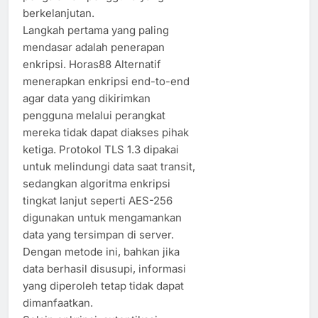
berkelanjutan.
Langkah pertama yang paling
mendasar adalah penerapan
enkripsi. Horas88 Alternatif
menerapkan enkripsi end-to-end
agar data yang dikirimkan
pengguna melalui perangkat
mereka tidak dapat diakses pihak
ketiga. Protokol TLS 1.3 dipakai
untuk melindungi data saat transit,
sedangkan algoritma enkripsi
tingkat lanjut seperti AES-256
digunakan untuk mengamankan
data yang tersimpan di server.
Dengan metode ini, bahkan jika
data berhasil disusupi, informasi
yang diperoleh tetap tidak dapat
dimanfaatkan.