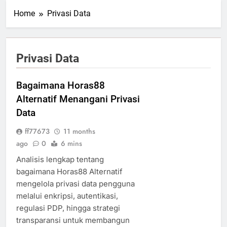
Home
Privasi Data
Privasi Data
Bagaimana Horas88
Alternatif Menangani Privasi
Data
ff77673
11 months
ago
0
6 mins
Analisis lengkap tentang
bagaimana Horas88 Alternatif
mengelola privasi data pengguna
melalui enkripsi, autentikasi,
regulasi PDP, hingga strategi
transparansi untuk membangun