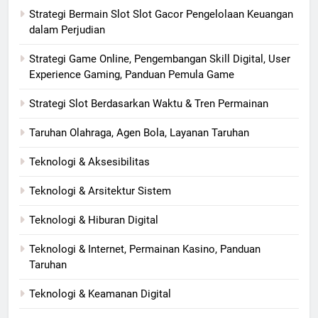
Strategi Bermain Slot Slot Gacor Pengelolaan Keuangan
dalam Perjudian
Strategi Game Online, Pengembangan Skill Digital, User
Experience Gaming, Panduan Pemula Game
Strategi Slot Berdasarkan Waktu & Tren Permainan
Taruhan Olahraga, Agen Bola, Layanan Taruhan
Teknologi & Aksesibilitas
Teknologi & Arsitektur Sistem
Teknologi & Hiburan Digital
Teknologi & Internet, Permainan Kasino, Panduan
Taruhan
Teknologi & Keamanan Digital