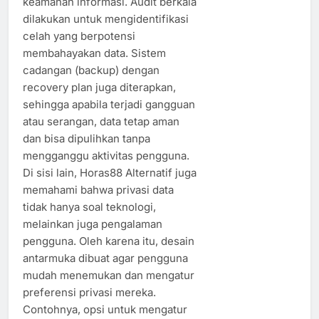
keamanan informasi. Audit berkala
dilakukan untuk mengidentifikasi
celah yang berpotensi
membahayakan data. Sistem
cadangan (backup) dengan
recovery plan juga diterapkan,
sehingga apabila terjadi gangguan
atau serangan, data tetap aman
dan bisa dipulihkan tanpa
mengganggu aktivitas pengguna.
Di sisi lain, Horas88 Alternatif juga
memahami bahwa privasi data
tidak hanya soal teknologi,
melainkan juga pengalaman
pengguna. Oleh karena itu, desain
antarmuka dibuat agar pengguna
mudah menemukan dan mengatur
preferensi privasi mereka.
Contohnya, opsi untuk mengatur