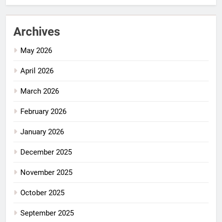
Archives
May 2026
April 2026
March 2026
February 2026
January 2026
December 2025
November 2025
October 2025
September 2025