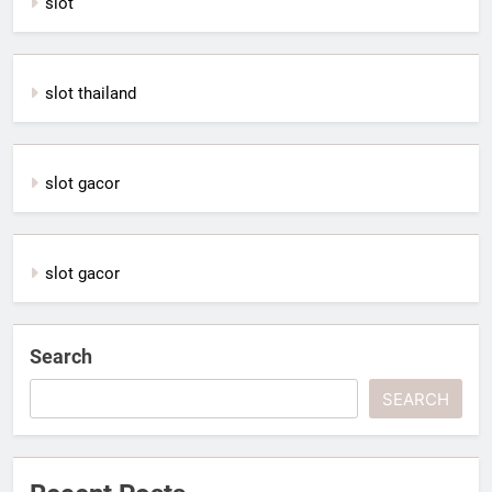
slot
slot thailand
slot gacor
slot gacor
Search
SEARCH