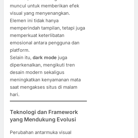
muncul untuk memberikan efek
visual yang menyenangkan.
Elemen ini tidak hanya
memperindah tampilan, tetapi juga
memperkuat keterlibatan
emosional antara pengguna dan
platform.
Selain itu,
dark mode
juga
diperkenalkan, mengikuti tren
desain modern sekaligus
meningkatkan kenyamanan mata
saat mengakses situs di malam
hari.
Teknologi dan Framework
yang Mendukung Evolusi
Perubahan antarmuka visual