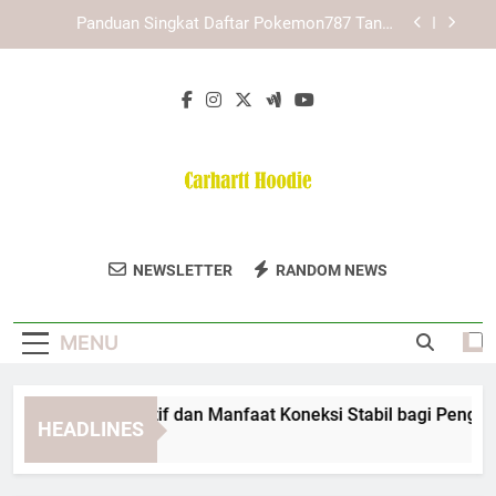
Skip
Cara Memahami Alur Akses Kaya787 Link
to
Alternatif secara Aman dan Terarah
content
Cara Menggunakan LAE138 Link Alternatif dengan
Langkah Mudah Dipahami
Edwinslot Alternatif dan Manfaat Koneksi Stabil
bagi Pengguna dalam Akses Digital Harian
Panduan Singkat Daftar Pokemon787 Tanpa
Kebingungan
Cara Memahami Alur Akses Kaya787 Link
Alternatif secara Aman dan Terarah
Carhartt Hoodie
Dapatkan Koleksi Hoodie Berkualitas Dari
Cara Menggunakan LAE138 Link Alternatif dengan
NEWSLETTER
RANDOM NEWS
Langkah Mudah Dipahami
Carhartt Hoodie.
MENU
winslot Alternatif dan Manfaat Koneksi Stabil bagi Pengguna 
HEADLINES
Months Ago