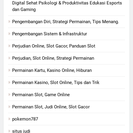
Digital Sehat Psikologi & Produktivitas Edukasi Esports
dan Gaming
Pengembangan Diri, Strategi Permainan, Tips Menang.
Pengembangan Sistem & Infrastruktur
Perjudian Online, Slot Gacor, Panduan Slot
Perjudian, Slot Online, Strategi Permainan
Permainan Kartu, Kasino Online, Hiburan
Permainan Kasino, Slot Online, Tips dan Trik
Permainan Slot, Game Online
Permainan Slot, Judi Online, Slot Gacor
pokemon787
situs judi