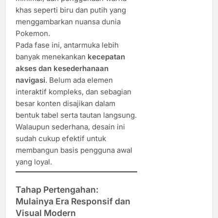
khas seperti biru dan putih yang
menggambarkan nuansa dunia
Pokemon.
Pada fase ini, antarmuka lebih
banyak menekankan
kecepatan
akses dan kesederhanaan
navigasi
. Belum ada elemen
interaktif kompleks, dan sebagian
besar konten disajikan dalam
bentuk tabel serta tautan langsung.
Walaupun sederhana, desain ini
sudah cukup efektif untuk
membangun basis pengguna awal
yang loyal.
Tahap Pertengahan:
Mulainya Era Responsif dan
Visual Modern