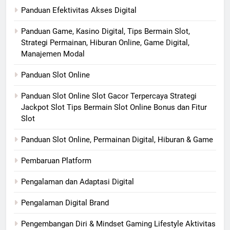
Panduan Efektivitas Akses Digital
Panduan Game, Kasino Digital, Tips Bermain Slot,
Strategi Permainan, Hiburan Online, Game Digital,
Manajemen Modal
Panduan Slot Online
Panduan Slot Online Slot Gacor Terpercaya Strategi
Jackpot Slot Tips Bermain Slot Online Bonus dan Fitur
Slot
Panduan Slot Online, Permainan Digital, Hiburan & Game
Pembaruan Platform
Pengalaman dan Adaptasi Digital
Pengalaman Digital Brand
Pengembangan Diri & Mindset Gaming Lifestyle Aktivitas