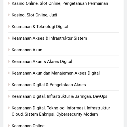
Kasino Online, Slot Online, Pengetahuan Permainan
Kasino, Slot Online, Judi
Keamanan & Teknologi Digital
Keamanan Akses & Infrastruktur Sistem
Keamanan Akun
Keamanan Akun & Akses Digital
Keamanan Akun dan Manajemen Akses Digital
Keamanan Digital & Pengelolaan Akses
Keamanan Digital, Infrastruktur & Jaringan, DevOps
Keamanan Digital, Teknologi Informasi, Infrastruktur
Cloud, Sistem Enkripsi, Cybersecurity Modern
Keamanan Online