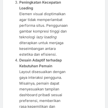
Peningkatan Kecepatan
Loading
Elemen visual dioptimalkan
agar tidak memperlambat
performa situs. Penggunaan
gambar kompresi tinggi dan
teknologi
lazy loading
diterapkan untuk menjaga
keseimbangan antara
estetika dan efisiensi.
Desain Adaptif terhadap
Kebutuhan Pemain
Layout disesuaikan dengan
gaya interaksi pengguna.
Misalnya, pemain dapat
menyesuaikan tampilan
dashboard pribadi sesuai
preferensi, memberikan
rasa kepemilikan dan