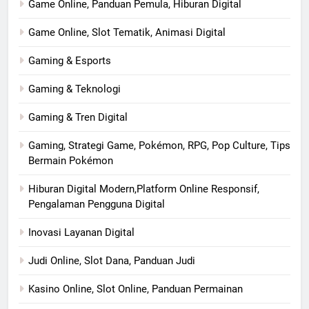
Game Online, Panduan Pemula, Hiburan Digital
Game Online, Slot Tematik, Animasi Digital
Gaming & Esports
Gaming & Teknologi
Gaming & Tren Digital
Gaming, Strategi Game, Pokémon, RPG, Pop Culture, Tips
Bermain Pokémon
Hiburan Digital Modern,Platform Online Responsif,
Pengalaman Pengguna Digital
Inovasi Layanan Digital
Judi Online, Slot Dana, Panduan Judi
Kasino Online, Slot Online, Panduan Permainan