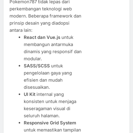
Pokemon787 tidak lepas dari
perkembangan teknologi web
modern. Beberapa framework dan
prinsip desain yang diadopsi
antara lain:
React dan Vue.js
untuk
membangun antarmuka
dinamis yang responsif dan
modular.
SASS/SCSS
untuk
pengelolaan gaya yang
efisien dan mudah
disesuaikan.
UI Kit
internal yang
konsisten untuk menjaga
keseragaman visual di
seluruh halaman.
Responsive Grid System
untuk memastikan tampilan