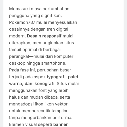
Memasuki masa pertumbuhan
pengguna yang signifikan,
Pokemon787 mulai menyesuaikan
desainnya dengan tren digital
modern.
Desain responsif
mulai
diterapkan, memungkinkan situs
tampil optimal di berbagai
perangkat—mulai dari komputer
desktop hingga smartphone.
Pada fase ini, perubahan besar
terjadi pada aspek
typografi, palet
warna, dan ikonografi
. Situs mulai
menggunakan font yang lebih
halus dan mudah dibaca, serta
mengadopsi ikon-ikon vektor
untuk mempercantik tampilan
tanpa mengorbankan performa.
Elemen visual seperti
banner