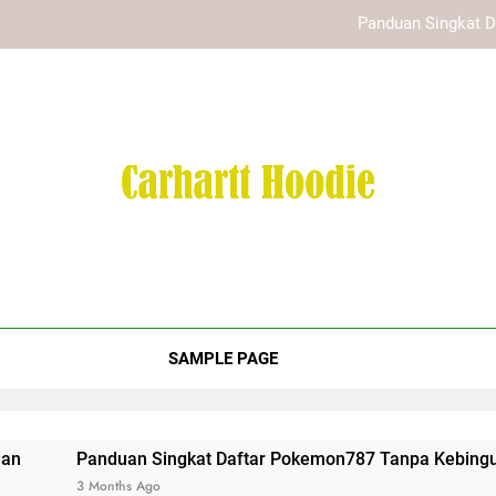
Panduan Singkat 
Cara Memahami Alur Akses Kaya787 Lin
Cara Menggunakan LAE138 Link Alter
Edwinslot Alternatif dan Manfaat Koneksi Stabil ba
Panduan Singkat 
Cara Memahami Alur Akses Kaya787 Lin
hartt Hoodie
oleksi Hoodie Berkualitas Dari Carhartt Hoodie.
Cara Menggunakan LAE138 Link Alter
SAMPLE PAGE
nduan Singkat Daftar Pokemon787 Tanpa Kebingungan
onths Ago