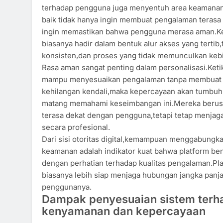
terhadap pengguna juga menyentuh area keamanan.
baik tidak hanya ingin membuat pengalaman terasa 
ingin memastikan bahwa pengguna merasa aman.K
biasanya hadir dalam bentuk alur akses yang tertib
konsisten,dan proses yang tidak memunculkan keb
Rasa aman sangat penting dalam personalisasi.Ketik
mampu menyesuaikan pengalaman tanpa membuat
kehilangan kendali,maka kepercayaan akan tumbuh
matang memahami keseimbangan ini.Mereka berus
terasa dekat dengan pengguna,tetapi tetap menjaga
secara profesional.
Dari sisi otoritas digital,kemampuan menggabung
keamanan adalah indikator kuat bahwa platform be
dengan perhatian terhadap kualitas pengalaman.Pl
biasanya lebih siap menjaga hubungan jangka pan
penggunanya.
Dampak penyesuaian sistem terh
kenyamanan dan kepercayaan