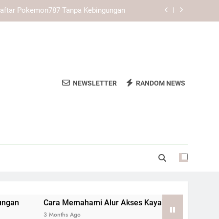
Daftar Pokemon787 Tanpa Kebingungan
k Alternatif secara Aman dan Terarah
natif dengan Langkah Mudah Dipahami
gi Pengguna dalam Akses Digital Harian
NEWSLETTER
RANDOM NEWS
Daftar Pokemon787 Tanpa Kebingungan
k Alternatif secara Aman dan Terarah
natif dengan Langkah Mudah Dipahami
Cara Memahami Alur Akses Kaya787 Link Alternatif secara A
3 Months Ago