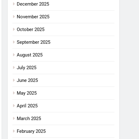
December 2025
November 2025
October 2025
September 2025
August 2025
July 2025
June 2025
May 2025
April 2025
March 2025
February 2025