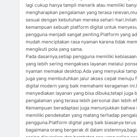
lagi cukup hanya tampil menarik atau memiliki bany
mengharapkan pengalaman yang terasa relevan,mu
sesuai dengan kebutuhan mereka sehari-hari.Inila
kemampuan sebuah platform digital untuk menyesu
pengguna menjadi sangat penting.Platform yang ada
mudah menciptakan rasa nyaman karena tidak me
mengikuti pola yang sama.
Pada dasarnya,setiap pengguna memiliki kebiasaa
yang lebih sering mengakses layanan melalui ponse
nyaman memakai desktop.Ada yang menyukai tampi
juga yang membutuhkan jalur akses cepat menuju fi
digital modern yang baik memahami keragaman ini.
menyediakan layanan yang bisa dibuka,tetapi jug
pengalaman yang terasa lebih personal dan lebih ef
Kemampuan beradaptasi juga menunjukkan bahwa 
memiliki pendekatan yang matang terhadap penga
pengguna.Platform digital yang baik biasanya teru
bagaimana orang bergerak di dalam sistemnya,bagi