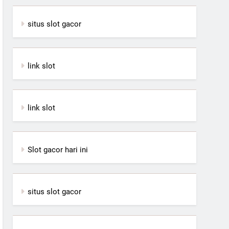
situs slot gacor
link slot
link slot
Slot gacor hari ini
situs slot gacor