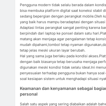
Pengguna modern tidak selalu berada dalam kondi
bisa membuka platform digital saat koneksi stabil d
sedang bepergian dengan perangkat mobile.Oleh ka
yang baik harus mampu beradaptasi dengan situasi
Adaptasi lintas perangkat sangat penting karena b
berpindah dari laptop ke ponsel dalam satu hari.Pla
matang akan menjaga agar pengalaman tetap konsi
mudah dipahami,tombol tetap nyaman digunakan,da
tetap jelas meski ukuran layar berubah.
Hal yang sama juga berlaku pada kondisi akses.Pla
dengan baik biasanya tetap berusaha menjaga per
digunakan meski kondisi tidak selalu ideal.Ini me
penyesuaian terhadap pengguna bukan hanya soal d
soal kesiapan sistem untuk menghadapi situasi nyat
Keamanan dan kenyamanan sebagai bagian
personal
Salah satu aspek yang sering diabaikan adalah ba