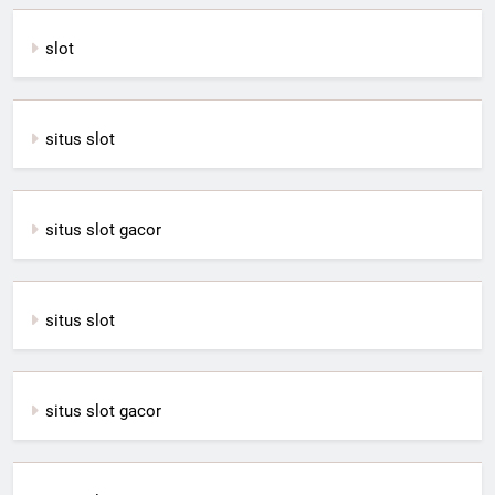
slot
situs slot
situs slot gacor
situs slot
situs slot gacor