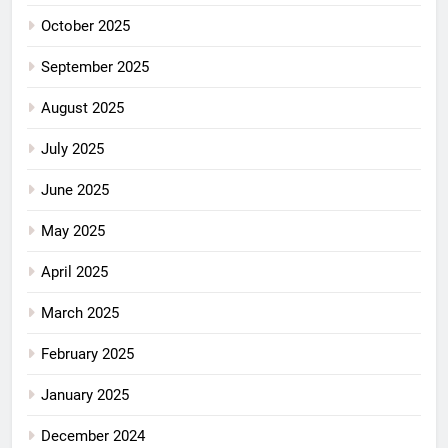
October 2025
September 2025
August 2025
July 2025
June 2025
May 2025
April 2025
March 2025
February 2025
January 2025
December 2024