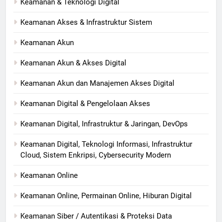
Keamanan & Teknologi Digital
Keamanan Akses & Infrastruktur Sistem
Keamanan Akun
Keamanan Akun & Akses Digital
Keamanan Akun dan Manajemen Akses Digital
Keamanan Digital & Pengelolaan Akses
Keamanan Digital, Infrastruktur & Jaringan, DevOps
Keamanan Digital, Teknologi Informasi, Infrastruktur
Cloud, Sistem Enkripsi, Cybersecurity Modern
Keamanan Online
Keamanan Online, Permainan Online, Hiburan Digital
Keamanan Siber / Autentikasi & Proteksi Data