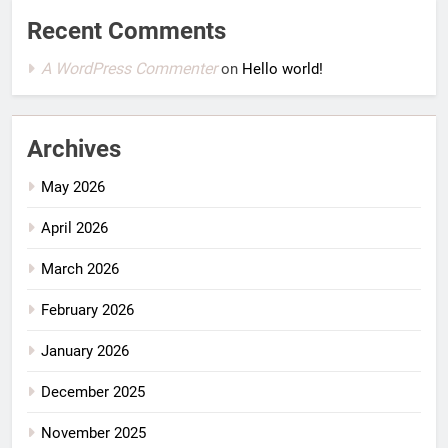
Recent Comments
A WordPress Commenter
on
Hello world!
Archives
May 2026
April 2026
March 2026
February 2026
January 2026
December 2025
November 2025