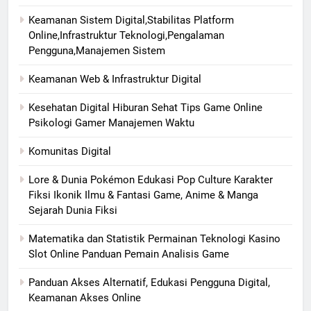
Keamanan Sistem Digital,Stabilitas Platform
Online,Infrastruktur Teknologi,Pengalaman
Pengguna,Manajemen Sistem
Keamanan Web & Infrastruktur Digital
Kesehatan Digital Hiburan Sehat Tips Game Online
Psikologi Gamer Manajemen Waktu
Komunitas Digital
Lore & Dunia Pokémon Edukasi Pop Culture Karakter
Fiksi Ikonik Ilmu & Fantasi Game, Anime & Manga
Sejarah Dunia Fiksi
Matematika dan Statistik Permainan Teknologi Kasino
Slot Online Panduan Pemain Analisis Game
Panduan Akses Alternatif, Edukasi Pengguna Digital,
Keamanan Akses Online