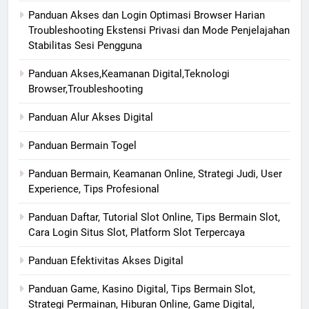
Panduan Akses dan Login Optimasi Browser Harian
Troubleshooting Ekstensi Privasi dan Mode Penjelajahan
Stabilitas Sesi Pengguna
Panduan Akses,Keamanan Digital,Teknologi
Browser,Troubleshooting
Panduan Alur Akses Digital
Panduan Bermain Togel
Panduan Bermain, Keamanan Online, Strategi Judi, User
Experience, Tips Profesional
Panduan Daftar, Tutorial Slot Online, Tips Bermain Slot,
Cara Login Situs Slot, Platform Slot Terpercaya
Panduan Efektivitas Akses Digital
Panduan Game, Kasino Digital, Tips Bermain Slot,
Strategi Permainan, Hiburan Online, Game Digital,