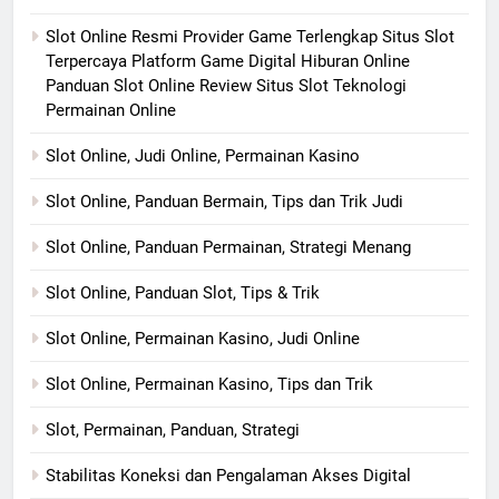
Slot Online Resmi Provider Game Terlengkap Situs Slot
Terpercaya Platform Game Digital Hiburan Online
Panduan Slot Online Review Situs Slot Teknologi
Permainan Online
Slot Online, Judi Online, Permainan Kasino
Slot Online, Panduan Bermain, Tips dan Trik Judi
Slot Online, Panduan Permainan, Strategi Menang
Slot Online, Panduan Slot, Tips & Trik
Slot Online, Permainan Kasino, Judi Online
Slot Online, Permainan Kasino, Tips dan Trik
Slot, Permainan, Panduan, Strategi
Stabilitas Koneksi dan Pengalaman Akses Digital