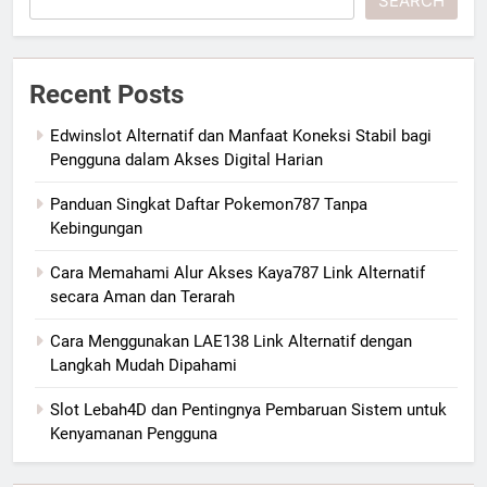
SEARCH
Recent Posts
Edwinslot Alternatif dan Manfaat Koneksi Stabil bagi
Pengguna dalam Akses Digital Harian
Panduan Singkat Daftar Pokemon787 Tanpa
Kebingungan
Cara Memahami Alur Akses Kaya787 Link Alternatif
secara Aman dan Terarah
Cara Menggunakan LAE138 Link Alternatif dengan
Langkah Mudah Dipahami
Slot Lebah4D dan Pentingnya Pembaruan Sistem untuk
Kenyamanan Pengguna