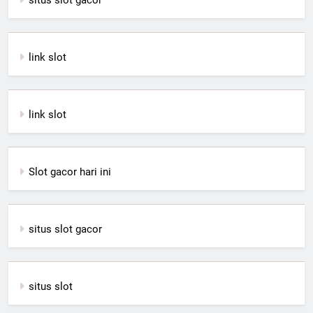
situs slot gacor
link slot
link slot
Slot gacor hari ini
situs slot gacor
situs slot