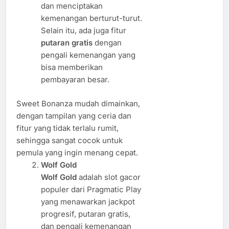
dan menciptakan
kemenangan berturut-turut.
Selain itu, ada juga fitur
putaran gratis
dengan
pengali kemenangan yang
bisa memberikan
pembayaran besar.
Sweet Bonanza mudah dimainkan,
dengan tampilan yang ceria dan
fitur yang tidak terlalu rumit,
sehingga sangat cocok untuk
pemula yang ingin menang cepat.
Wolf Gold
Wolf Gold
adalah slot gacor
populer dari Pragmatic Play
yang menawarkan jackpot
progresif, putaran gratis,
dan pengali kemenangan