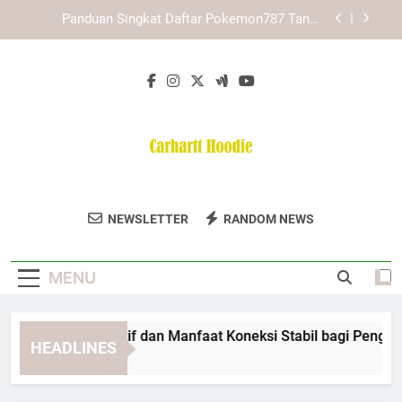
Skip
Cara Memahami Alur Akses Kaya787 Link
to
Alternatif secara Aman dan Terarah
content
Cara Menggunakan LAE138 Link Alternatif dengan
Langkah Mudah Dipahami
Edwinslot Alternatif dan Manfaat Koneksi Stabil
bagi Pengguna dalam Akses Digital Harian
Panduan Singkat Daftar Pokemon787 Tanpa
Kebingungan
Cara Memahami Alur Akses Kaya787 Link
Alternatif secara Aman dan Terarah
Carhartt Hoodie
Dapatkan Koleksi Hoodie Berkualitas Dari
Cara Menggunakan LAE138 Link Alternatif dengan
NEWSLETTER
RANDOM NEWS
Langkah Mudah Dipahami
Carhartt Hoodie.
MENU
winslot Alternatif dan Manfaat Koneksi Stabil bagi Pengguna 
HEADLINES
Months Ago