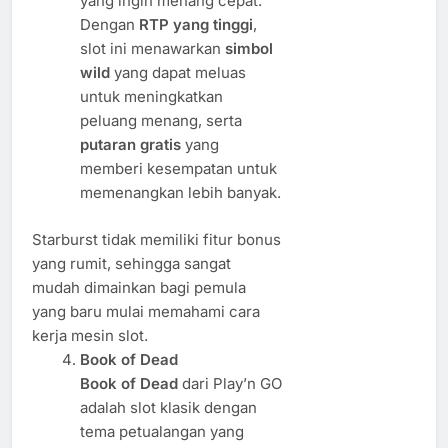
yang ingin menang cepat.
Dengan
RTP yang tinggi
,
slot ini menawarkan
simbol
wild
yang dapat meluas
untuk meningkatkan
peluang menang, serta
putaran gratis
yang
memberi kesempatan untuk
memenangkan lebih banyak.
Starburst tidak memiliki fitur bonus
yang rumit, sehingga sangat
mudah dimainkan bagi pemula
yang baru mulai memahami cara
kerja mesin slot.
Book of Dead
Book of Dead
dari Play’n GO
adalah slot klasik dengan
tema petualangan yang