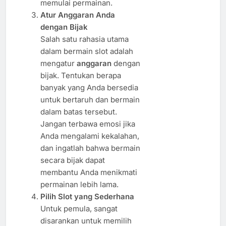
memulai permainan.
Atur Anggaran Anda
dengan Bijak
Salah satu rahasia utama
dalam bermain slot adalah
mengatur
anggaran
dengan
bijak. Tentukan berapa
banyak yang Anda bersedia
untuk bertaruh dan bermain
dalam batas tersebut.
Jangan terbawa emosi jika
Anda mengalami kekalahan,
dan ingatlah bahwa bermain
secara bijak dapat
membantu Anda menikmati
permainan lebih lama.
Pilih Slot yang Sederhana
Untuk pemula, sangat
disarankan untuk memilih