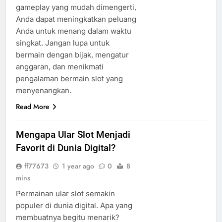
gameplay yang mudah dimengerti,
Anda dapat meningkatkan peluang
Anda untuk menang dalam waktu
singkat. Jangan lupa untuk
bermain dengan bijak, mengatur
anggaran, dan menikmati
pengalaman bermain slot yang
menyenangkan.
Read More
Mengapa Ular Slot Menjadi
Favorit di Dunia Digital?
ff77673
1 year ago
0
8
mins
Permainan ular slot semakin
populer di dunia digital. Apa yang
membuatnya begitu menarik?