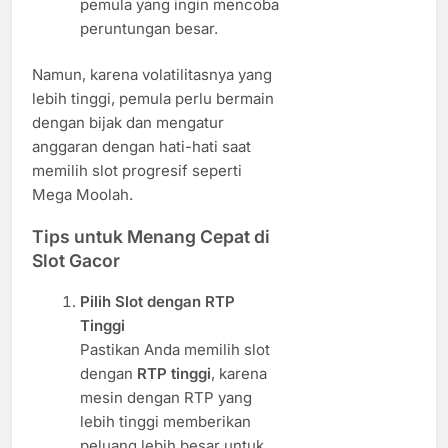
pemula yang ingin mencoba
peruntungan besar.
Namun, karena volatilitasnya yang
lebih tinggi, pemula perlu bermain
dengan bijak dan mengatur
anggaran dengan hati-hati saat
memilih slot progresif seperti
Mega Moolah.
Tips untuk Menang Cepat di
Slot Gacor
Pilih Slot dengan RTP
Tinggi
Pastikan Anda memilih slot
dengan
RTP tinggi
, karena
mesin dengan RTP yang
lebih tinggi memberikan
peluang lebih besar untuk