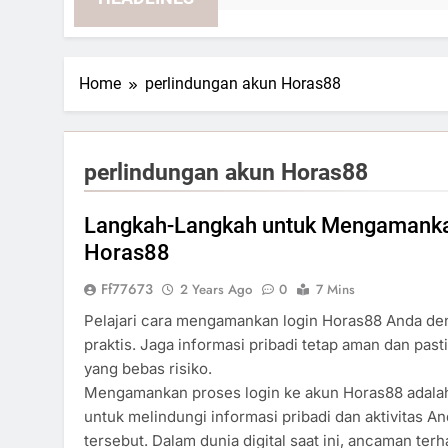
Home
perlindungan akun Horas88
perlindungan akun Horas88
Langkah-Langkah untuk Mengamanka
Horas88
Ff77673
2 Years Ago
0
7 Mins
Pelajari cara mengamankan login Horas88 Anda de
praktis. Jaga informasi pribadi tetap aman dan pas
yang bebas risiko.
Mengamankan proses login ke akun Horas88 adalah
untuk melindungi informasi pribadi dan aktivitas An
tersebut. Dalam dunia digital saat ini, ancaman te