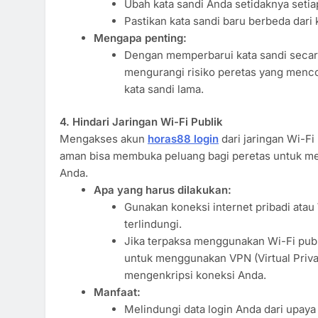
Ubah kata sandi Anda setidaknya setia
Pastikan kata sandi baru berbeda dari 
Mengapa penting:
Dengan memperbarui kata sandi secara
mengurangi risiko peretas yang men
kata sandi lama.
4. Hindari Jaringan Wi-Fi Publik
Mengakses akun
horas88 login
dari jaringan Wi-Fi 
aman bisa membuka peluang bagi peretas untuk men
Anda.
Apa yang harus dilakukan:
Gunakan koneksi internet pribadi atau
terlindungi.
Jika terpaksa menggunakan Wi-Fi publ
untuk menggunakan VPN (Virtual Priva
mengenkripsi koneksi Anda.
Manfaat:
Melindungi data login Anda dari upay