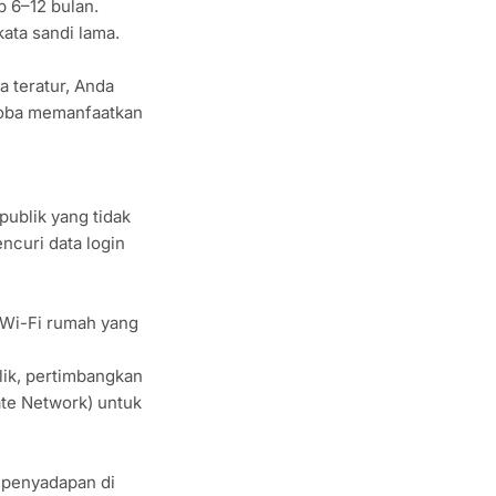
p 6–12 bulan.
kata sandi lama.
 teratur, Anda
coba memanfaatkan
publik yang tidak
curi data login
 Wi-Fi rumah yang
ik, pertimbangkan
te Network) untuk
a penyadapan di