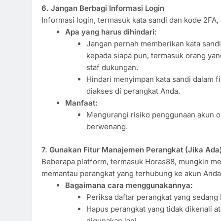
6. Jangan Berbagi Informasi Login
Informasi login, termasuk kata sandi dan kode 2FA, a
Apa yang harus dihindari:
Jangan pernah memberikan kata sandi
kepada siapa pun, termasuk orang ya
staf dukungan.
Hindari menyimpan kata sandi dalam f
diakses di perangkat Anda.
Manfaat:
Mengurangi risiko penggunaan akun ol
berwenang.
7. Gunakan Fitur Manajemen Perangkat (Jika Ada
Beberapa platform, termasuk Horas88, mungkin memi
memantau perangkat yang terhubung ke akun Anda
Bagaimana cara menggunakannya:
Periksa daftar perangkat yang sedang 
Hapus perangkat yang tidak dikenali at
digunakan lagi.