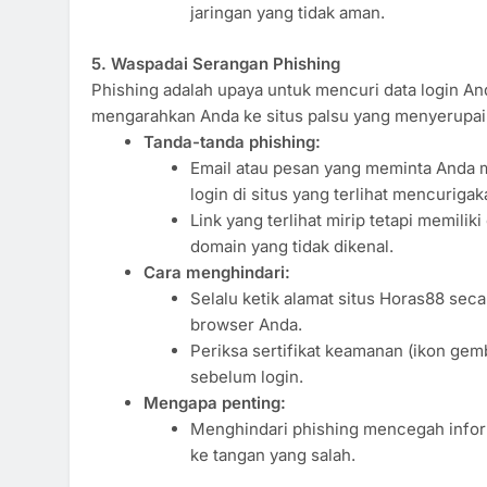
jaringan yang tidak aman.
5. Waspadai Serangan Phishing
Phishing adalah upaya untuk mencuri data login A
mengarahkan Anda ke situs palsu yang menyerupai
Tanda-tanda phishing:
Email atau pesan yang meminta Anda
login di situs yang terlihat mencurigak
Link yang terlihat mirip tetapi memiliki
domain yang tidak dikenal.
Cara menghindari:
Selalu ketik alamat situs Horas88 seca
browser Anda.
Periksa sertifikat keamanan (ikon gem
sebelum login.
Mengapa penting:
Menghindari phishing mencegah inform
ke tangan yang salah.