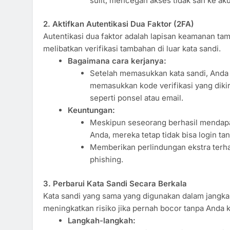
sulit, mencegah akses tidak sah ke ak
2. Aktifkan Autentikasi Dua Faktor (2FA)
Autentikasi dua faktor adalah lapisan keamanan t
melibatkan verifikasi tambahan di luar kata sandi.
Bagaimana cara kerjanya:
Setelah memasukkan kata sandi, Anda 
memasukkan kode verifikasi yang dikir
seperti ponsel atau email.
Keuntungan:
Meskipun seseorang berhasil mendapa
Anda, mereka tetap tidak bisa login ta
Memberikan perlindungan ekstra terh
phishing.
3. Perbarui Kata Sandi Secara Berkala
Kata sandi yang sama yang digunakan dalam jangka
meningkatkan risiko jika pernah bocor tanpa Anda k
Langkah-langkah: