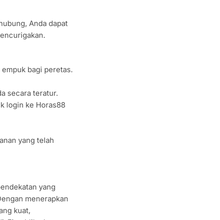
hubung, Anda dapat
mencurigakan.
t empuk bagi peretas.
a secara teratur.
k login ke Horas88
anan yang telah
endekatan yang
. Dengan menerapkan
ang kuat,