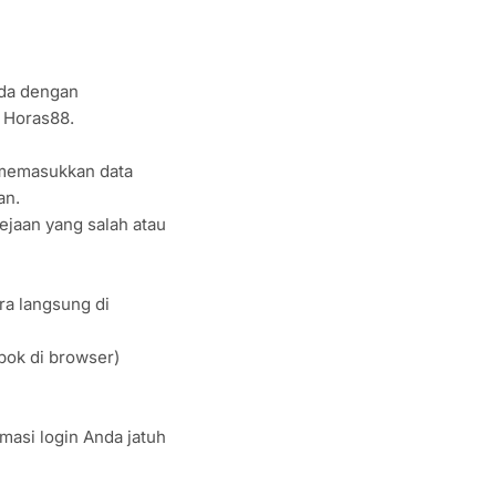
nda dengan
 Horas88.
 memasukkan data
an.
 ejaan yang salah atau
ra langsung di
bok di browser)
asi login Anda jatuh