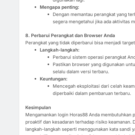
Mengapa penting:
Dengan memantau perangkat yang ter
segera mengetahui jika ada aktivitas 
8. Perbarui Perangkat dan Browser Anda
Perangkat yang tidak diperbarui bisa menjadi targe
Langkah-langkah:
Perbarui sistem operasi perangkat And
Pastikan browser yang digunakan untu
selalu dalam versi terbaru.
Keuntungan:
Mencegah eksploitasi dari celah keam
diperbaiki dalam pembaruan terbaru.
Kesimpulan
Mengamankan login Horas88 Anda membutuhkan p
proaktif dan kesadaran terhadap risiko keamanan
langkah-langkah seperti menggunakan kata sandi y