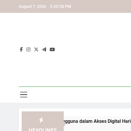
Skip
August 7, 2026
5:30:59 PM
to
content
Car
Dapatkan K
ksi Stabil bagi Pengguna dalam Akses Digital Harian
Pa
3 M
HEADLINES