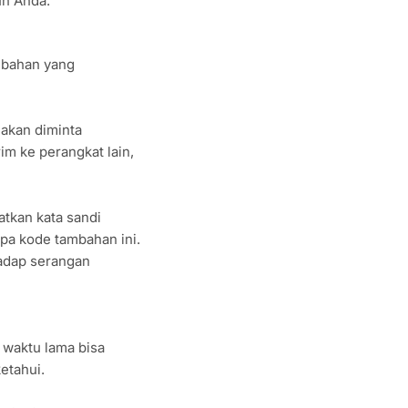
un Anda.
ambahan yang
akan diminta
im ke perangkat lain,
tkan kata sandi
npa kode tambahan ini.
adap serangan
 waktu lama bisa
etahui.