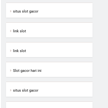
situs slot gacor
link slot
link slot
Slot gacor hari ini
situs slot gacor