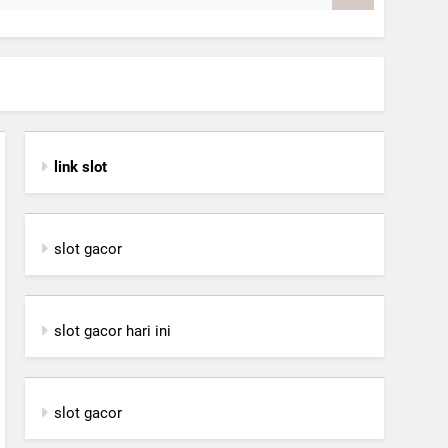
link slot
slot gacor
slot gacor hari ini
slot gacor