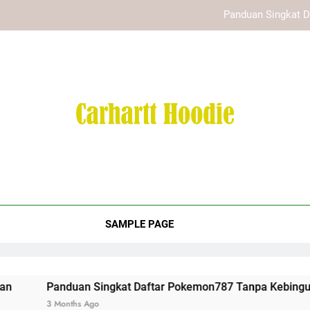
Panduan Singkat 
Cara Memahami Alur Akses Kaya787 Lin
Cara Menggunakan LAE138 Link Alter
Edwinslot Alternatif dan Manfaat Koneksi Stabil ba
Panduan Singkat 
Cara Memahami Alur Akses Kaya787 Lin
hartt Hoodie
oleksi Hoodie Berkualitas Dari Carhartt Hoodie.
Cara Menggunakan LAE138 Link Alter
SAMPLE PAGE
nduan Singkat Daftar Pokemon787 Tanpa Kebingungan
onths Ago