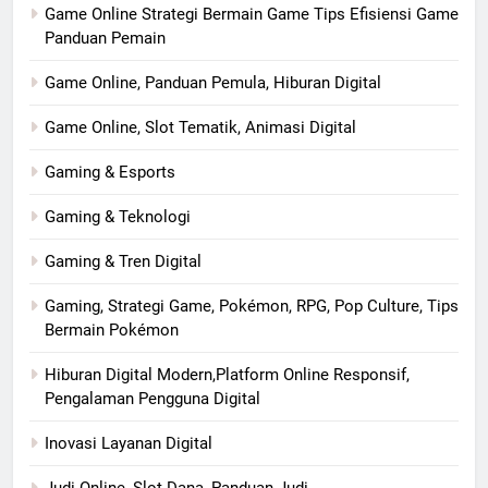
Game Online Strategi Bermain Game Tips Efisiensi Game
Panduan Pemain
Game Online, Panduan Pemula, Hiburan Digital
Game Online, Slot Tematik, Animasi Digital
Gaming & Esports
Gaming & Teknologi
Gaming & Tren Digital
Gaming, Strategi Game, Pokémon, RPG, Pop Culture, Tips
Bermain Pokémon
Hiburan Digital Modern,Platform Online Responsif,
Pengalaman Pengguna Digital
Inovasi Layanan Digital