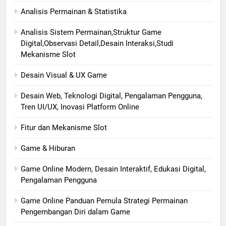
Analisis Permainan & Statistika
Analisis Sistem Permainan,Struktur Game
Digital,Observasi Detail,Desain Interaksi,Studi
Mekanisme Slot
Desain Visual & UX Game
Desain Web, Teknologi Digital, Pengalaman Pengguna,
Tren UI/UX, Inovasi Platform Online
Fitur dan Mekanisme Slot
Game & Hiburan
Game Online Modern, Desain Interaktif, Edukasi Digital,
Pengalaman Pengguna
Game Online Panduan Pemula Strategi Permainan
Pengembangan Diri dalam Game