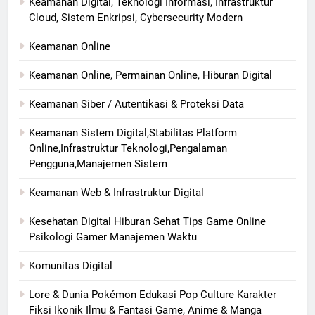
Keamanan Digital, Teknologi Informasi, Infrastruktur
Cloud, Sistem Enkripsi, Cybersecurity Modern
Keamanan Online
Keamanan Online, Permainan Online, Hiburan Digital
Keamanan Siber / Autentikasi & Proteksi Data
Keamanan Sistem Digital,Stabilitas Platform
Online,Infrastruktur Teknologi,Pengalaman
Pengguna,Manajemen Sistem
Keamanan Web & Infrastruktur Digital
Kesehatan Digital Hiburan Sehat Tips Game Online
Psikologi Gamer Manajemen Waktu
Komunitas Digital
Lore & Dunia Pokémon Edukasi Pop Culture Karakter
Fiksi Ikonik Ilmu & Fantasi Game, Anime & Manga