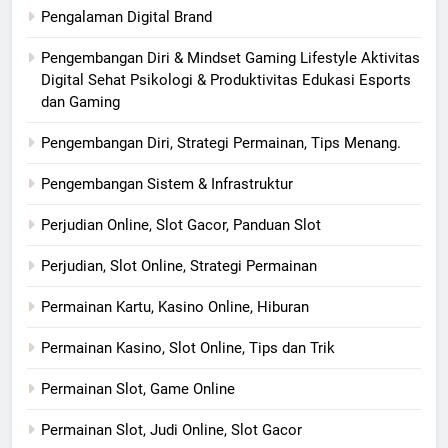
Pengalaman Digital Brand
Pengembangan Diri & Mindset Gaming Lifestyle Aktivitas
Digital Sehat Psikologi & Produktivitas Edukasi Esports
dan Gaming
Pengembangan Diri, Strategi Permainan, Tips Menang.
Pengembangan Sistem & Infrastruktur
Perjudian Online, Slot Gacor, Panduan Slot
Perjudian, Slot Online, Strategi Permainan
Permainan Kartu, Kasino Online, Hiburan
Permainan Kasino, Slot Online, Tips dan Trik
Permainan Slot, Game Online
Permainan Slot, Judi Online, Slot Gacor