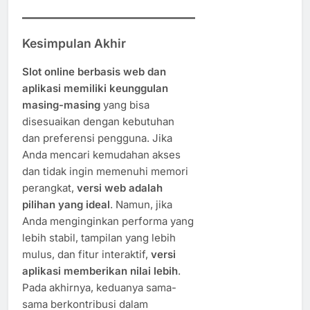
Kesimpulan Akhir
Slot online berbasis web dan
aplikasi memiliki keunggulan
masing-masing
yang bisa
disesuaikan dengan kebutuhan
dan preferensi pengguna. Jika
Anda mencari kemudahan akses
dan tidak ingin memenuhi memori
perangkat,
versi web adalah
pilihan yang ideal
. Namun, jika
Anda menginginkan performa yang
lebih stabil, tampilan yang lebih
mulus, dan fitur interaktif,
versi
aplikasi memberikan nilai lebih
.
Pada akhirnya, keduanya sama-
sama berkontribusi dalam