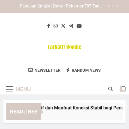
Skip
Cara Memahami Alur Akses Kaya787 Link
to
Alternatif secara Aman dan Terarah
content
Cara Menggunakan LAE138 Link Alternatif dengan
Langkah Mudah Dipahami
Edwinslot Alternatif dan Manfaat Koneksi Stabil
bagi Pengguna dalam Akses Digital Harian
Panduan Singkat Daftar Pokemon787 Tanpa
Kebingungan
Cara Memahami Alur Akses Kaya787 Link
Alternatif secara Aman dan Terarah
Carhartt Hoodie
Dapatkan Koleksi Hoodie Berkualitas Dari
Cara Menggunakan LAE138 Link Alternatif dengan
NEWSLETTER
RANDOM NEWS
Langkah Mudah Dipahami
Carhartt Hoodie.
MENU
winslot Alternatif dan Manfaat Koneksi Stabil bagi Pengguna 
HEADLINES
Months Ago