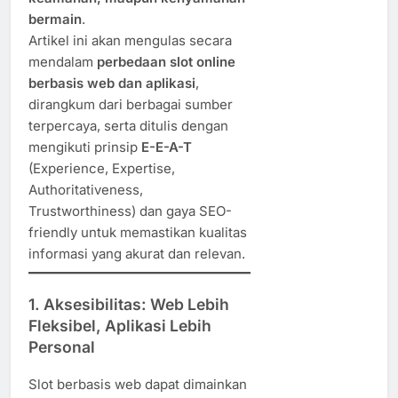
bermain
.
Artikel ini akan mengulas secara
mendalam
perbedaan slot online
berbasis web dan aplikasi
,
dirangkum dari berbagai sumber
terpercaya, serta ditulis dengan
mengikuti prinsip
E-E-A-T
(Experience, Expertise,
Authoritativeness,
Trustworthiness) dan gaya SEO-
friendly untuk memastikan kualitas
informasi yang akurat dan relevan.
1. Aksesibilitas: Web Lebih
Fleksibel, Aplikasi Lebih
Personal
Slot berbasis web dapat dimainkan