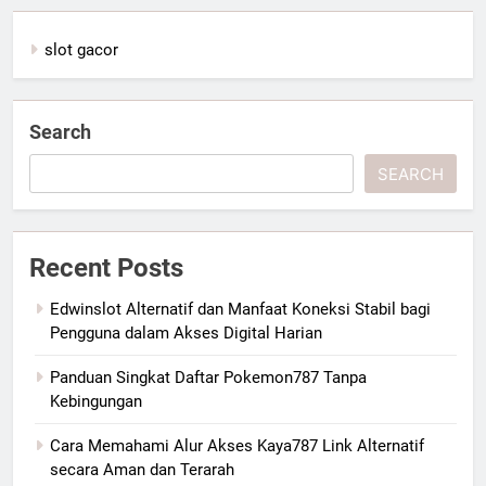
slot gacor
Search
SEARCH
Recent Posts
Edwinslot Alternatif dan Manfaat Koneksi Stabil bagi
Pengguna dalam Akses Digital Harian
Panduan Singkat Daftar Pokemon787 Tanpa
Kebingungan
Cara Memahami Alur Akses Kaya787 Link Alternatif
secara Aman dan Terarah