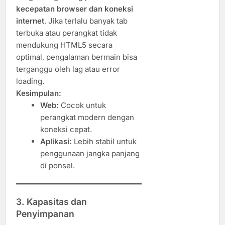
kecepatan browser dan koneksi
internet
. Jika terlalu banyak tab
terbuka atau perangkat tidak
mendukung HTML5 secara
optimal, pengalaman bermain bisa
terganggu oleh lag atau error
loading.
Kesimpulan:
Web:
Cocok untuk
perangkat modern dengan
koneksi cepat.
Aplikasi:
Lebih stabil untuk
penggunaan jangka panjang
di ponsel.
3. Kapasitas dan
Penyimpanan