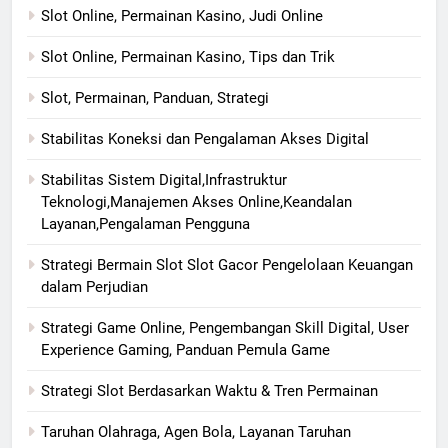
Slot Online, Permainan Kasino, Judi Online
Slot Online, Permainan Kasino, Tips dan Trik
Slot, Permainan, Panduan, Strategi
Stabilitas Koneksi dan Pengalaman Akses Digital
Stabilitas Sistem Digital,Infrastruktur
Teknologi,Manajemen Akses Online,Keandalan
Layanan,Pengalaman Pengguna
Strategi Bermain Slot Slot Gacor Pengelolaan Keuangan
dalam Perjudian
Strategi Game Online, Pengembangan Skill Digital, User
Experience Gaming, Panduan Pemula Game
Strategi Slot Berdasarkan Waktu & Tren Permainan
Taruhan Olahraga, Agen Bola, Layanan Taruhan