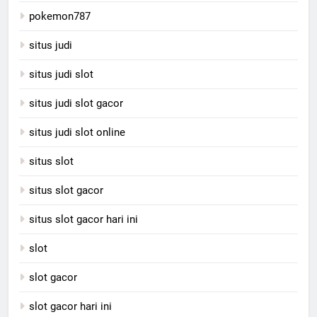
pokemon787
situs judi
situs judi slot
situs judi slot gacor
situs judi slot online
situs slot
situs slot gacor
situs slot gacor hari ini
slot
slot gacor
slot gacor hari ini