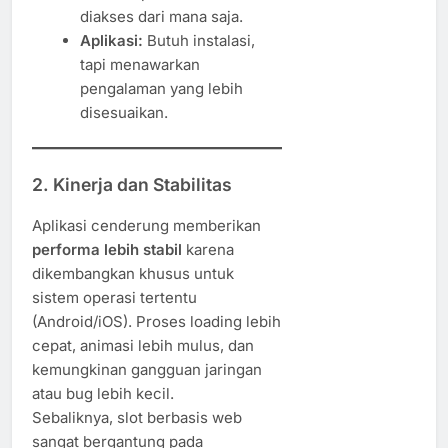
diakses dari mana saja.
Aplikasi:
Butuh instalasi,
tapi menawarkan
pengalaman yang lebih
disesuaikan.
2. Kinerja dan Stabilitas
Aplikasi cenderung memberikan
performa lebih stabil
karena
dikembangkan khusus untuk
sistem operasi tertentu
(Android/iOS). Proses loading lebih
cepat, animasi lebih mulus, dan
kemungkinan gangguan jaringan
atau bug lebih kecil.
Sebaliknya, slot berbasis web
sangat bergantung pada