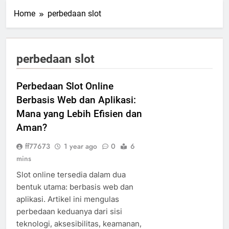
Home
perbedaan slot
perbedaan slot
Perbedaan Slot Online
Berbasis Web dan Aplikasi:
Mana yang Lebih Efisien dan
Aman?
ff77673
1 year ago
0
6
mins
Slot online tersedia dalam dua
bentuk utama: berbasis web dan
aplikasi. Artikel ini mengulas
perbedaan keduanya dari sisi
teknologi, aksesibilitas, keamanan,