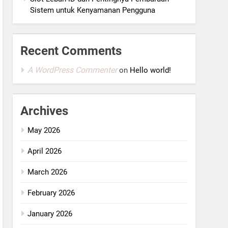
Sistem untuk Kenyamanan Pengguna
Recent Comments
A WordPress Commenter
on
Hello world!
Archives
May 2026
April 2026
March 2026
February 2026
January 2026