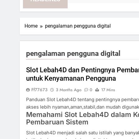
Home
pengalaman pengguna digital
pengalaman pengguna digital
Slot Lebah4D dan Pentingnya Pemba
untuk Kenyamanan Pengguna
Ff77673
3 Months Ago
0
17 Mins
Panduan Slot Lebah4D tentang pentingnya pembar
akses lebih nyaman,aman,stabil,dan mudah diguna
Memahami Slot Lebah4D dalam K
Pembaruan Sistem
Slot Lebah4D menjadi salah satu istilah yang bany