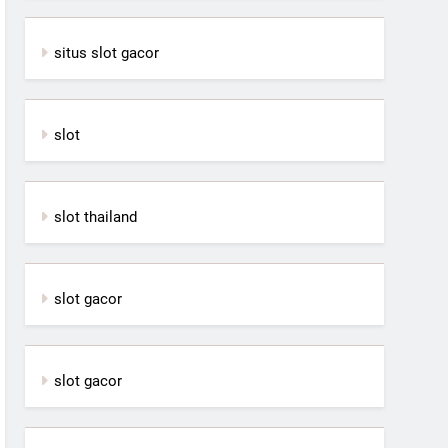
situs slot gacor
slot
slot thailand
slot gacor
slot gacor