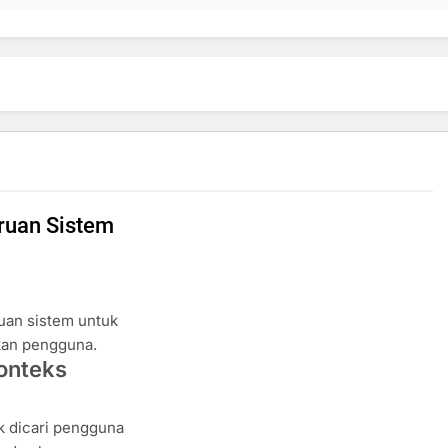
ruan Sistem
uan sistem untuk
kan pengguna.
onteks
ak dicari pengguna