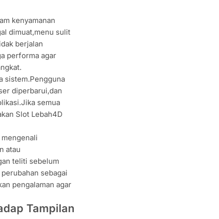
dalam kenyamanan
al dimuat,menu sulit
idak berjalan
a performa agar
angkat.
da sistem.Pengguna
ser diperbarui,dan
plikasi.Jika semua
akan Slot Lebah4D
 mengenali
n atau
n teliti sebelum
 perubahan sebagai
ikan pengalaman agar
adap Tampilan