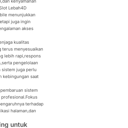
un,dan kenyamanan
,Slot Lebah4D
obile menunjukkan
tapi juga ingin
engalaman akses
njaga kualitas
g terus menyesuaikan
g lebih rapi,respons
s,serta pengelolaan
sistem juga perlu
an kebingungan saat
a pembaruan sistem
 profesional.Fokus
engaruhnya terhadap
ikasi halaman,dan
ng untuk