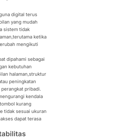
na digital terus
pilan yang mudah
a sistem tidak
yaman,terutama ketika
berubah mengikuti
at dipahami sebagai
ngan kebutuhan
lan halaman,struktur
atau peningkatan
perangkat pribadi.
mengurangi kendala
,tombol kurang
e tidak sesuai ukuran
 akses dapat terasa
abilitas