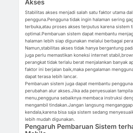
Akses
Stabilitas akses menjadi salah satu faktor utama 
pengguna.Pengguna tidak ingin halaman sering gag
terbuka,atau proses akses terputus karena sistem t
optimal.Pembaruan sistem dapat membantu menjag
halaman lebih siap digunakan melalui berbagai per
Namun,stabilitas akses tidak hanya bergantung pa
juga perlu memastikan koneksi internet stabil,brow
perangkat tidak terlalu berat menjalankan banyak a
faktor ini berjalan baik,maka pengalaman menggun
dapat terasa lebih lancar.
Pembaruan sistem juga dapat membantu pengguna
perubahan alur akses.Jika ada penyesuaian tampila
menu,pengguna sebaiknya membaca instruksi denga
mengambil tindakan.Jangan langsung menganggap
kendala,karena bisa saja sistem sedang menyesua
lebih mudah digunakan.
Pengaruh Pembaruan Sistem terh