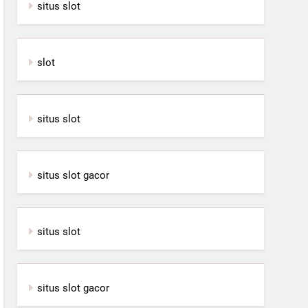
situs slot
slot
situs slot
situs slot gacor
situs slot
situs slot gacor