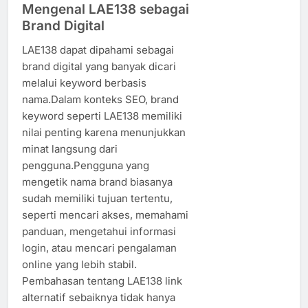
Mengenal LAE138 sebagai
Brand Digital
LAE138 dapat dipahami sebagai
brand digital yang banyak dicari
melalui keyword berbasis
nama.Dalam konteks SEO, brand
keyword seperti LAE138 memiliki
nilai penting karena menunjukkan
minat langsung dari
pengguna.Pengguna yang
mengetik nama brand biasanya
sudah memiliki tujuan tertentu,
seperti mencari akses, memahami
panduan, mengetahui informasi
login, atau mencari pengalaman
online yang lebih stabil.
Pembahasan tentang LAE138 link
alternatif sebaiknya tidak hanya