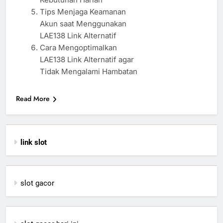
Tips Menjaga Keamanan
Akun saat Menggunakan
LAE138 Link Alternatif
Cara Mengoptimalkan
LAE138 Link Alternatif agar
Tidak Mengalami Hambatan
Read More
link slot
slot gacor