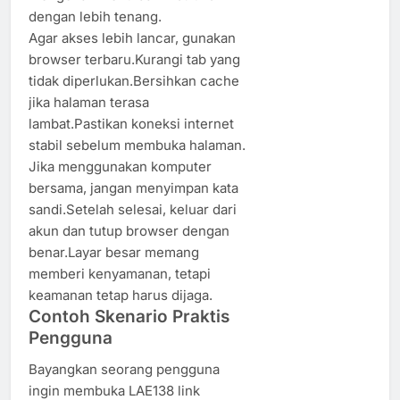
dengan lebih tenang.
Agar akses lebih lancar, gunakan
browser terbaru.Kurangi tab yang
tidak diperlukan.Bersihkan cache
jika halaman terasa
lambat.Pastikan koneksi internet
stabil sebelum membuka halaman.
Jika menggunakan komputer
bersama, jangan menyimpan kata
sandi.Setelah selesai, keluar dari
akun dan tutup browser dengan
benar.Layar besar memang
memberi kenyamanan, tetapi
keamanan tetap harus dijaga.
Contoh Skenario Praktis
Pengguna
Bayangkan seorang pengguna
ingin membuka LAE138 link