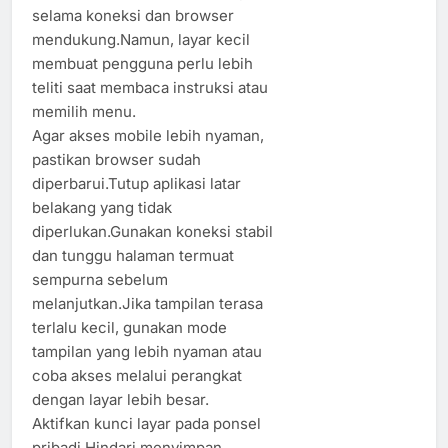
selama koneksi dan browser
mendukung.Namun, layar kecil
membuat pengguna perlu lebih
teliti saat membaca instruksi atau
memilih menu.
Agar akses mobile lebih nyaman,
pastikan browser sudah
diperbarui.Tutup aplikasi latar
belakang yang tidak
diperlukan.Gunakan koneksi stabil
dan tunggu halaman termuat
sempurna sebelum
melanjutkan.Jika tampilan terasa
terlalu kecil, gunakan mode
tampilan yang lebih nyaman atau
coba akses melalui perangkat
dengan layar lebih besar.
Aktifkan kunci layar pada ponsel
pribadi.Hindari menyimpan