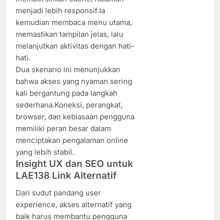
menjadi lebih responsif.Ia
kemudian membaca menu utama,
memastikan tampilan jelas, lalu
melanjutkan aktivitas dengan hati-
hati.
Dua skenario ini menunjukkan
bahwa akses yang nyaman sering
kali bergantung pada langkah
sederhana.Koneksi, perangkat,
browser, dan kebiasaan pengguna
memiliki peran besar dalam
menciptakan pengalaman online
yang lebih stabil.
Insight UX dan SEO untuk
LAE138 Link Alternatif
Dari sudut pandang user
experience, akses alternatif yang
baik harus membantu pengguna