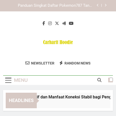
Skip
Cara Memahami Alur Akses Kaya787 Link
to
Alternatif secara Aman dan Terarah
content
Cara Menggunakan LAE138 Link Alternatif dengan
Langkah Mudah Dipahami
Edwinslot Alternatif dan Manfaat Koneksi Stabil
bagi Pengguna dalam Akses Digital Harian
Panduan Singkat Daftar Pokemon787 Tanpa
Kebingungan
Cara Memahami Alur Akses Kaya787 Link
Alternatif secara Aman dan Terarah
Carhartt Hoodie
Dapatkan Koleksi Hoodie Berkualitas Dari
Cara Menggunakan LAE138 Link Alternatif dengan
NEWSLETTER
RANDOM NEWS
Langkah Mudah Dipahami
Carhartt Hoodie.
MENU
winslot Alternatif dan Manfaat Koneksi Stabil bagi Pengguna 
HEADLINES
Months Ago