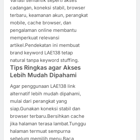
Variasi semantik seperti akses
cadangan, koneksi stabil, browser
terbaru, keamanan akun, perangkat
mobile, cache browser, dan
pengalaman online membantu
memperkuat relevansi
artikel.Pendekatan ini membuat
brand keyword LAE138 tetap
natural tanpa keyword stuffing.
Tips Ringkas agar Akses
Lebih Mudah Dipahami
Agar penggunaan LAE138 link
alternatif lebih mudah dipahami,
mulai dari perangkat yang
siap.Gunakan koneksi stabil dan
browser terbaru.Bersihkan cache
jika halaman terasa lambat.Tunggu
halaman termuat sempurna
sebelum memilih menu.Baca