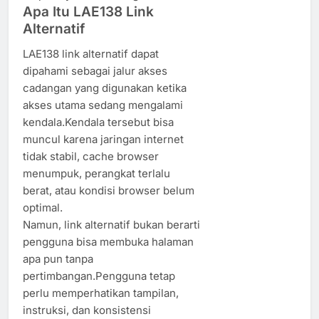
Apa Itu LAE138 Link
Alternatif
LAE138 link alternatif dapat
dipahami sebagai jalur akses
cadangan yang digunakan ketika
akses utama sedang mengalami
kendala.Kendala tersebut bisa
muncul karena jaringan internet
tidak stabil, cache browser
menumpuk, perangkat terlalu
berat, atau kondisi browser belum
optimal.
Namun, link alternatif bukan berarti
pengguna bisa membuka halaman
apa pun tanpa
pertimbangan.Pengguna tetap
perlu memperhatikan tampilan,
instruksi, dan konsistensi