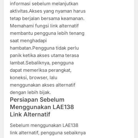
informasi sebelum melanjutkan
aktivitas.Akses yang nyaman harus
tetap berjalan bersama keamanan.
Memahami fungsi link alternatif
membantu pengguna lebih tenang
saat menghadapi
hambatan.Pengguna tidak perlu
panik ketika akses utama terasa
lambat.Sebaliknya, pengguna
dapat memeriksa perangkat,
koneksi, browser, lalu
menggunakan akses alternatif
dengan lebih bijak.
Persiapan Sebelum
Menggunakan LAE138
Link Alternatif
Sebelum menggunakan LAE138
link alternatif, pengguna sebaiknya