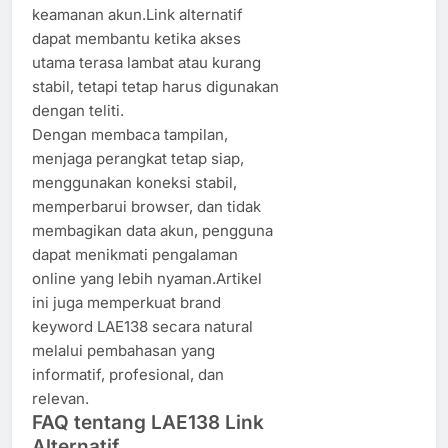
keamanan akun.Link alternatif
dapat membantu ketika akses
utama terasa lambat atau kurang
stabil, tetapi tetap harus digunakan
dengan teliti.
Dengan membaca tampilan,
menjaga perangkat tetap siap,
menggunakan koneksi stabil,
memperbarui browser, dan tidak
membagikan data akun, pengguna
dapat menikmati pengalaman
online yang lebih nyaman.Artikel
ini juga memperkuat brand
keyword LAE138 secara natural
melalui pembahasan yang
informatif, profesional, dan
relevan.
FAQ tentang LAE138 Link
Alternatif