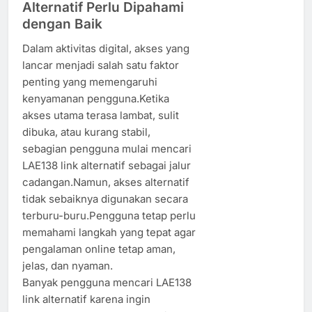
Alternatif Perlu Dipahami
dengan Baik
Dalam aktivitas digital, akses yang
lancar menjadi salah satu faktor
penting yang memengaruhi
kenyamanan pengguna.Ketika
akses utama terasa lambat, sulit
dibuka, atau kurang stabil,
sebagian pengguna mulai mencari
LAE138 link alternatif sebagai jalur
cadangan.Namun, akses alternatif
tidak sebaiknya digunakan secara
terburu-buru.Pengguna tetap perlu
memahami langkah yang tepat agar
pengalaman online tetap aman,
jelas, dan nyaman.
Banyak pengguna mencari LAE138
link alternatif karena ingin