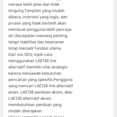
merasa lebih jelas dan tidak
bingung.Tampilan yang mudah
dibaca, instruksi yang logis, dan
proses yang tidak berbelit akan
membuat pengguna lebih percaya
diri.Kecepatan memang penting,
tetapi stabilitas dan keamanan
tetap menjadi fondasi utama.
Dari sisi SEO, topik cara
menggunakan LAE138 link
alternatif memiliki nilai strategis
karena menjawab kebutuhan
pencarian yang spesifik.Pengguna
yang mencari LAE138 link alternatif
aman, LAE138 panduan akses, atau
LAE138 alternatif akses
membutuhkan panduan yang
mudah diterapkan.