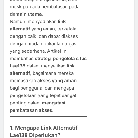
meskipun ada pembatasan pada
domain utama
.
Namun, menyediakan
link
alternatif
yang aman, terkelola
dengan baik, dan dapat diakses
dengan mudah bukanlah tugas
yang sederhana. Artikel ini
membahas
strategi pengelola situs
Lae138
dalam menyajikan
link
alternatif
, bagaimana mereka
memastikan
akses yang aman
bagi pengguna, dan mengapa
pengelolaan yang tepat sangat
penting dalam
mengatasi
pembatasan akses
.
1.
Mengapa Link Alternatif
Lae138 Diperlukan?