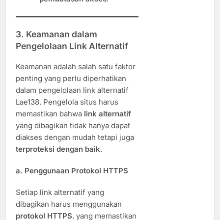
3.
Keamanan dalam
Pengelolaan Link Alternatif
Keamanan adalah salah satu faktor
penting yang perlu diperhatikan
dalam pengelolaan link alternatif
Lae138. Pengelola situs harus
memastikan bahwa
link alternatif
yang dibagikan tidak hanya dapat
diakses dengan mudah tetapi juga
terproteksi dengan baik
.
a.
Penggunaan Protokol HTTPS
Setiap link alternatif yang
dibagikan harus menggunakan
protokol HTTPS
, yang memastikan