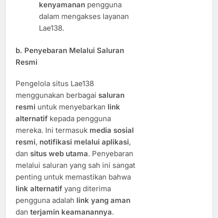
kenyamanan
pengguna
dalam mengakses layanan
Lae138.
b.
Penyebaran Melalui Saluran
Resmi
Pengelola situs Lae138
menggunakan berbagai
saluran
resmi
untuk menyebarkan
link
alternatif
kepada pengguna
mereka. Ini termasuk
media sosial
resmi
,
notifikasi melalui aplikasi
,
dan
situs web utama
. Penyebaran
melalui saluran yang sah ini sangat
penting untuk memastikan bahwa
link alternatif
yang diterima
pengguna adalah
link yang aman
dan
terjamin keamanannya
.