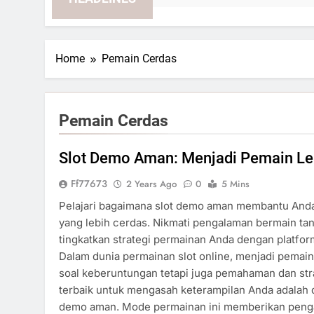
Home
Pemain Cerdas
Pemain Cerdas
Slot Demo Aman: Menjadi Pemain Le
Ff77673
2 Years Ago
0
5 Mins
Pelajari bagaimana slot demo aman membantu Anda
yang lebih cerdas. Nikmati pengalaman bermain tan
tingkatkan strategi permainan Anda dengan platfor
Dalam dunia permainan slot online, menjadi pemain
soal keberuntungan tetapi juga pemahaman dan stra
terbaik untuk mengasah keterampilan Anda adalah 
demo aman. Mode permainan ini memberikan peng