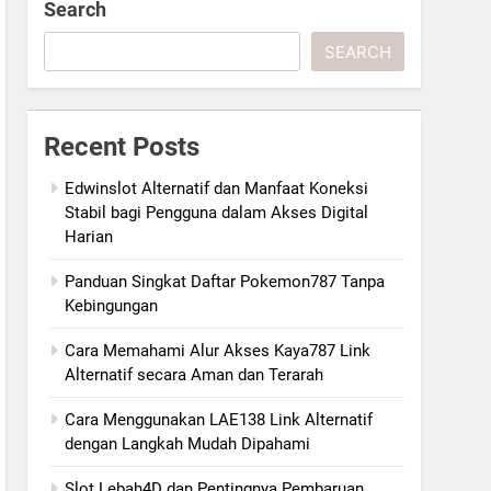
Search
SEARCH
Recent Posts
Edwinslot Alternatif dan Manfaat Koneksi
Stabil bagi Pengguna dalam Akses Digital
Harian
Panduan Singkat Daftar Pokemon787 Tanpa
Kebingungan
Cara Memahami Alur Akses Kaya787 Link
Alternatif secara Aman dan Terarah
Cara Menggunakan LAE138 Link Alternatif
dengan Langkah Mudah Dipahami
Slot Lebah4D dan Pentingnya Pembaruan