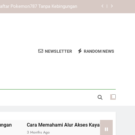
Daftar Pokemon787 Tanpa Kebingungan
k Alternatif secara Aman dan Terarah
natif dengan Langkah Mudah Dipahami
gi Pengguna dalam Akses Digital Harian
NEWSLETTER
RANDOM NEWS
Daftar Pokemon787 Tanpa Kebingungan
k Alternatif secara Aman dan Terarah
natif dengan Langkah Mudah Dipahami
Cara Memahami Alur Akses Kaya787 Link Alternatif secara 
3 Months Ago