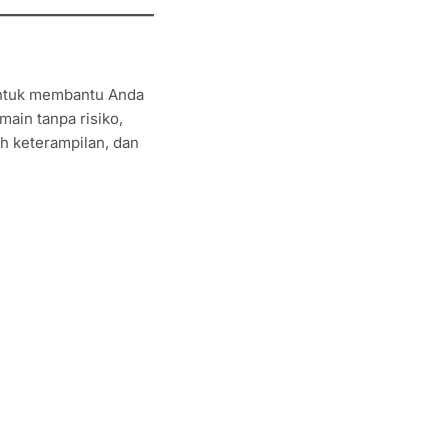
untuk membantu Anda
ain tanpa risiko,
h keterampilan, dan