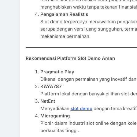
menghabiskan waktu tanpa tekanan finansial
Pengalaman Realistis
Slot demo terpercaya menawarkan pengala
serupa dengan versi uang sungguhan, terma
mekanisme permainan.
Rekomendasi Platform Slot Demo Aman
Pragmatic Play
Dikenal dengan permainan yang inovatif dan 
KAYA787
Platform lokal dengan banyak pilihan slot de
NetEnt
Menyediakan
slot demo
dengan tema kreatif
Microgaming
Pionir dalam industri slot online dengan kol
berkualitas tinggi.