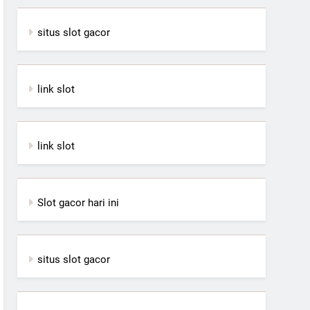
situs slot gacor
link slot
link slot
Slot gacor hari ini
situs slot gacor