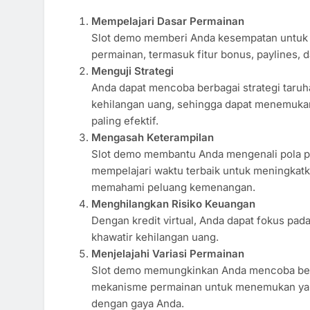
Mempelajari Dasar Permainan
Slot demo memberi Anda kesempatan untuk
permainan, termasuk fitur bonus, paylines, dan
Menguji Strategi
Anda dapat mencoba berbagai strategi taruha
kehilangan uang, sehingga dapat menemuka
paling efektif.
Mengasah Keterampilan
Slot demo membantu Anda mengenali pola p
mempelajari waktu terbaik untuk meningkatk
memahami peluang kemenangan.
Menghilangkan Risiko Keuangan
Dengan kredit virtual, Anda dapat fokus pad
khawatir kehilangan uang.
Menjelajahi Variasi Permainan
Slot demo memungkinkan Anda mencoba ber
mekanisme permainan untuk menemukan yan
dengan gaya Anda.