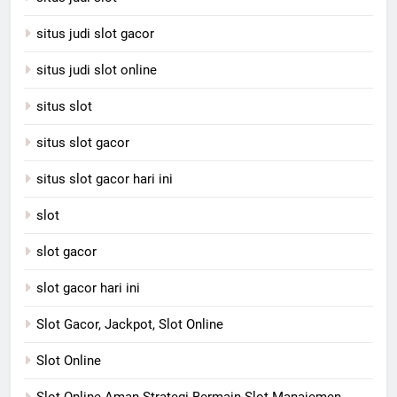
situs judi slot gacor
situs judi slot online
situs slot
situs slot gacor
situs slot gacor hari ini
slot
slot gacor
slot gacor hari ini
Slot Gacor, Jackpot, Slot Online
Slot Online
Slot Online Aman Strategi Bermain Slot Manajemen