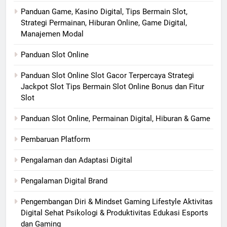
Panduan Game, Kasino Digital, Tips Bermain Slot,
Strategi Permainan, Hiburan Online, Game Digital,
Manajemen Modal
Panduan Slot Online
Panduan Slot Online Slot Gacor Terpercaya Strategi
Jackpot Slot Tips Bermain Slot Online Bonus dan Fitur
Slot
Panduan Slot Online, Permainan Digital, Hiburan & Game
Pembaruan Platform
Pengalaman dan Adaptasi Digital
Pengalaman Digital Brand
Pengembangan Diri & Mindset Gaming Lifestyle Aktivitas
Digital Sehat Psikologi & Produktivitas Edukasi Esports
dan Gaming