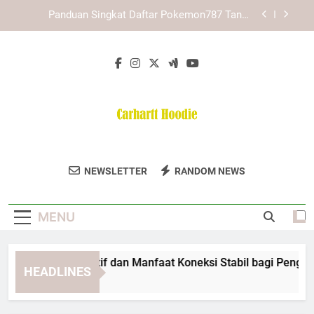
Skip
Cara Memahami Alur Akses Kaya787 Link
to
Alternatif secara Aman dan Terarah
content
Cara Menggunakan LAE138 Link Alternatif dengan
Langkah Mudah Dipahami
Edwinslot Alternatif dan Manfaat Koneksi Stabil
bagi Pengguna dalam Akses Digital Harian
Panduan Singkat Daftar Pokemon787 Tanpa
Kebingungan
Cara Memahami Alur Akses Kaya787 Link
Alternatif secara Aman dan Terarah
Carhartt Hoodie
Dapatkan Koleksi Hoodie Berkualitas Dari
Cara Menggunakan LAE138 Link Alternatif dengan
NEWSLETTER
RANDOM NEWS
Langkah Mudah Dipahami
Carhartt Hoodie.
MENU
winslot Alternatif dan Manfaat Koneksi Stabil bagi Pengguna 
HEADLINES
Months Ago