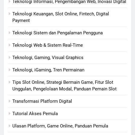
Teknologi Informasi, Pengembangan Web, Inovasi Digital
Teknologi Keuangan, Slot Online, Fintech, Digital
Payment
Teknologi Sistem dan Pengalaman Pengguna
Teknologi Web & Sistem Real-Time
Teknologi, Gaming, Visual Graphics
Teknologi, iGaming, Tren Permainan
Tips Slot Online, Strategi Bermain Game, Fitur Slot
Unggulan, Pengelolaan Modal, Panduan Pemain Slot
Transformasi Platform Digital
Tutorial Akses Pemula
Ulasan Platform, Game Online, Panduan Pemula