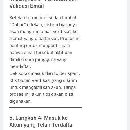
Validasi Email
Setelah formulir diisi dan tombol
“Daftar” ditekan, sistem biasanya
akan mengirim email verifikasi ke
alamat yang didaftarkan. Proses ini
penting untuk mengonfirmasi
bahwa email tersebut aktif dan
dimiliki oleh pengguna yang
mendaftar.
Cek kotak masuk dan folder spam.
Klik tautan verifikasi yang dikirim
untuk mengaktifkan akun. Tanpa
proses ini, akun tidak akan bisa
digunakan.
5.
Langkah 4: Masuk ke
Akun yang Telah Terdaftar