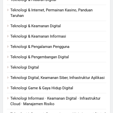
Teknologi & Internet, Permainan Kasino, Panduan
Taruhan
Teknologi & Keamanan Digital
Teknologi & Keamanan Informasi
Teknologi & Pengalaman Pengguna
Teknologi & Pengembangan Digital
Teknologi Digital
Teknologi Digital, Keamanan Siber, Infrastruktur Aplikasi
Teknologi Game & Gaya Hidup Digital
Teknologi Informasi · Keamanan Digital · Infrastruktur
Cloud · Manajemen Risiko