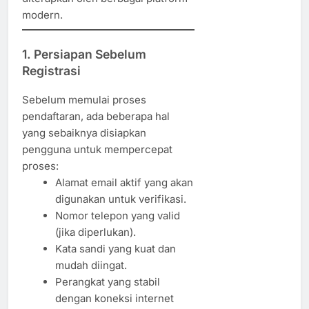
modern.
1.
Persiapan Sebelum
Registrasi
Sebelum memulai proses
pendaftaran, ada beberapa hal
yang sebaiknya disiapkan
pengguna untuk mempercepat
proses:
Alamat email aktif yang akan
digunakan untuk verifikasi.
Nomor telepon yang valid
(jika diperlukan).
Kata sandi yang kuat dan
mudah diingat.
Perangkat yang stabil
dengan koneksi internet