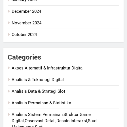
December 2024
November 2024
October 2024
Categories
Akses Alternatif & Infrastruktur Digital
Analisis & Teknologi Digital
Analisis Data & Strategi Slot
Analisis Permainan & Statistika
Analisis Sistem Permainan,Struktur Game
Digital,Observasi Detail,Desain Interaksi,Studi
Mekanisme Slot