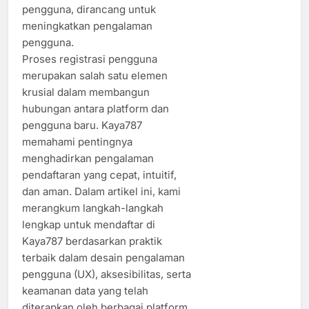
pengguna, dirancang untuk
meningkatkan pengalaman
pengguna.
Proses registrasi pengguna
merupakan salah satu elemen
krusial dalam membangun
hubungan antara platform dan
pengguna baru. Kaya787
memahami pentingnya
menghadirkan pengalaman
pendaftaran yang cepat, intuitif,
dan aman. Dalam artikel ini, kami
merangkum langkah-langkah
lengkap untuk mendaftar di
Kaya787 berdasarkan praktik
terbaik dalam desain pengalaman
pengguna (UX), aksesibilitas, serta
keamanan data yang telah
diterapkan oleh berbagai platform