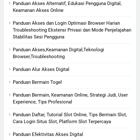
Panduan Akses Alternatif, Edukasi Pengguna Digital,
Keamanan Akses Online
Panduan Akses dan Login Optimasi Browser Harian
Troubleshooting Ekstensi Privasi dan Mode Penjelajahan
Stabilitas Sesi Pengguna
Panduan Akses,Keamanan Digital,Teknologi
Browser,Troubleshooting
Panduan Alur Akses Digital
Panduan Bermain Togel
Panduan Bermain, Keamanan Online, Strategi Judi, User
Experience, Tips Profesional
Panduan Daftar, Tutorial Slot Online, Tips Bermain Slot,
Cara Login Situs Slot, Platform Slot Terpercaya
Panduan Efektivitas Akses Digital