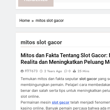
Home
mitos slot gacor
mitos slot gacor
Mitos dan Fakta Tentang Slot Gacor
Realita dan Meningkatkan Peluang 
Ff77673
2 Years Ago
0
25 Mins
Temukan mitos dan fakta seputar
slot gacor
yang se
membingungkan pemain. Pelajari cara membedakan
benar dan salah serta tips untuk meningkatkan pe
slot online.
Permainan mesin
slot gacor
telah menjadi fenomen
kasino online. Banyak pemain percaya bahwa ada m