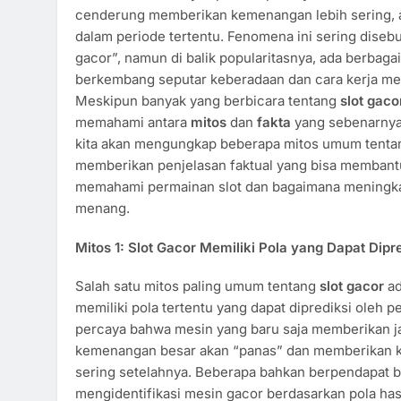
cenderung memberikan kemenangan lebih sering, at
dalam periode tertentu. Fenomena ini sering disebut
gacor”, namun di balik popularitasnya, ada berbaga
berkembang seputar keberadaan dan cara kerja mes
Meskipun banyak yang berbicara tentang
slot gaco
memahami antara
mitos
dan
fakta
yang sebenarnya. 
kita akan mengungkap beberapa mitos umum tentang
memberikan penjelasan faktual yang bisa membant
memahami permainan slot dan bagaimana meningk
menang.
Mitos 1:
Slot Gacor Memiliki Pola yang Dapat Dipre
Salah satu mitos paling umum tentang
slot gacor
ad
memiliki pola tertentu yang dapat diprediksi oleh 
percaya bahwa mesin yang baru saja memberikan j
kemenangan besar akan “panas” dan memberikan 
sering setelahnya. Beberapa bahkan berpendapat 
mengidentifikasi mesin gacor berdasarkan pola has