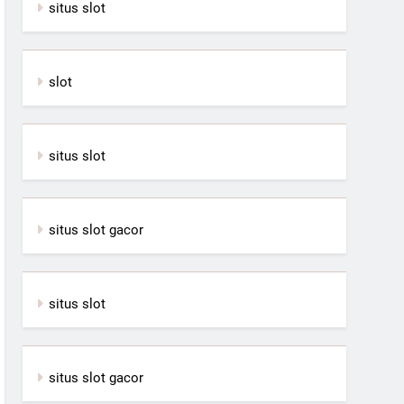
situs slot
slot
situs slot
situs slot gacor
situs slot
situs slot gacor