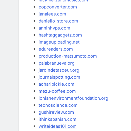
popconverter.com
janalees.com
daniello-store.com
anninhvps.com
hashtaggadgetz.com
imageuploading.net
edureaders.com
production-matsumoto.com
palabranueva.org
jardindetasoeur.org
journalspotting.com
acharipickle.com
mezu-coffee.com
ionianenvironmentfoundation.org
techoscience.com
gushireview.com
ithinkspanish.com
writeideas101.com