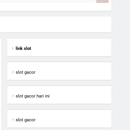
link slot
slot gacor
slot gacor hari ini
slot gacor