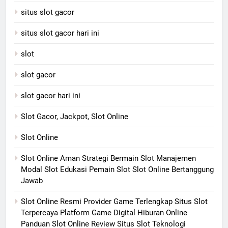
situs slot gacor
situs slot gacor hari ini
slot
slot gacor
slot gacor hari ini
Slot Gacor, Jackpot, Slot Online
Slot Online
Slot Online Aman Strategi Bermain Slot Manajemen
Modal Slot Edukasi Pemain Slot Slot Online Bertanggung
Jawab
Slot Online Resmi Provider Game Terlengkap Situs Slot
Terpercaya Platform Game Digital Hiburan Online
Panduan Slot Online Review Situs Slot Teknologi