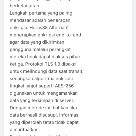
berkelanjutan.
Langkah pertama yang paling
mendasar adalah penerapan
enkripsi. Horas88 Alternatif
menerapkan enkripsi end-to-end
agar data yang dikirimkan
pengguna melalui perangkat
mereka tidak dapat diakses pihak
ketiga. Protokol TLS 1.3 dipakai
untuk melindungi data saat transit,
sedangkan algoritma enkripsi
tingkat lanjut seperti AES-256
digunakan untuk mengamankan
data yang tersimpan di server.
Dengan metode ini, bahkan jika
data berhasil disusupi, informasi
yang diperoleh tetap tidak dapat
dimanfaatkan.