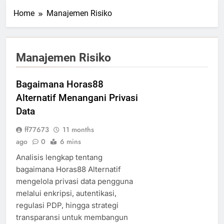
Home
Manajemen Risiko
Manajemen Risiko
Bagaimana Horas88
Alternatif Menangani Privasi
Data
ff77673
11 months
ago
0
6 mins
Analisis lengkap tentang
bagaimana Horas88 Alternatif
mengelola privasi data pengguna
melalui enkripsi, autentikasi,
regulasi PDP, hingga strategi
transparansi untuk membangun