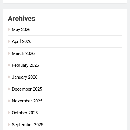
Archives
May 2026
April 2026
March 2026
February 2026
January 2026
December 2025
November 2025
October 2025
September 2025