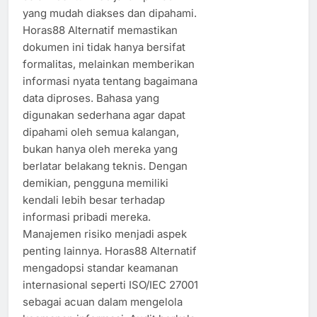
yang mudah diakses dan dipahami.
Horas88 Alternatif memastikan
dokumen ini tidak hanya bersifat
formalitas, melainkan memberikan
informasi nyata tentang bagaimana
data diproses. Bahasa yang
digunakan sederhana agar dapat
dipahami oleh semua kalangan,
bukan hanya oleh mereka yang
berlatar belakang teknis. Dengan
demikian, pengguna memiliki
kendali lebih besar terhadap
informasi pribadi mereka.
Manajemen risiko menjadi aspek
penting lainnya. Horas88 Alternatif
mengadopsi standar keamanan
internasional seperti ISO/IEC 27001
sebagai acuan dalam mengelola