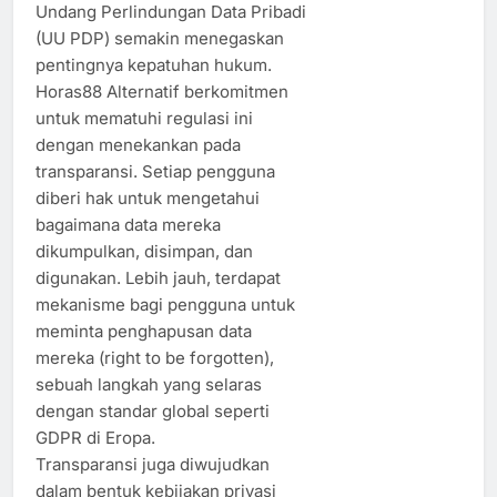
Undang Perlindungan Data Pribadi
(UU PDP) semakin menegaskan
pentingnya kepatuhan hukum.
Horas88 Alternatif berkomitmen
untuk mematuhi regulasi ini
dengan menekankan pada
transparansi. Setiap pengguna
diberi hak untuk mengetahui
bagaimana data mereka
dikumpulkan, disimpan, dan
digunakan. Lebih jauh, terdapat
mekanisme bagi pengguna untuk
meminta penghapusan data
mereka (right to be forgotten),
sebuah langkah yang selaras
dengan standar global seperti
GDPR di Eropa.
Transparansi juga diwujudkan
dalam bentuk kebijakan privasi