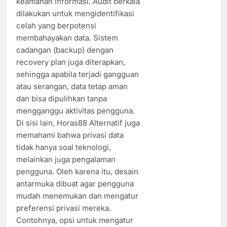
keamanan informasi. Audit berkala
dilakukan untuk mengidentifikasi
celah yang berpotensi
membahayakan data. Sistem
cadangan (backup) dengan
recovery plan juga diterapkan,
sehingga apabila terjadi gangguan
atau serangan, data tetap aman
dan bisa dipulihkan tanpa
mengganggu aktivitas pengguna.
Di sisi lain, Horas88 Alternatif juga
memahami bahwa privasi data
tidak hanya soal teknologi,
melainkan juga pengalaman
pengguna. Oleh karena itu, desain
antarmuka dibuat agar pengguna
mudah menemukan dan mengatur
preferensi privasi mereka.
Contohnya, opsi untuk mengatur