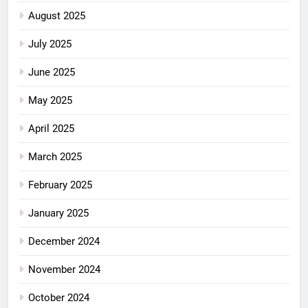
August 2025
July 2025
June 2025
May 2025
April 2025
March 2025
February 2025
January 2025
December 2024
November 2024
October 2024