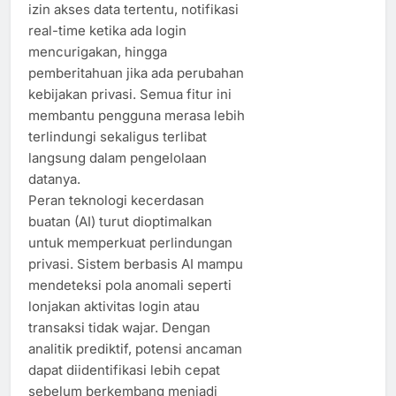
izin akses data tertentu, notifikasi
real-time ketika ada login
mencurigakan, hingga
pemberitahuan jika ada perubahan
kebijakan privasi. Semua fitur ini
membantu pengguna merasa lebih
terlindungi sekaligus terlibat
langsung dalam pengelolaan
datanya.
Peran teknologi kecerdasan
buatan (AI) turut dioptimalkan
untuk memperkuat perlindungan
privasi. Sistem berbasis AI mampu
mendeteksi pola anomali seperti
lonjakan aktivitas login atau
transaksi tidak wajar. Dengan
analitik prediktif, potensi ancaman
dapat diidentifikasi lebih cepat
sebelum berkembang menjadi