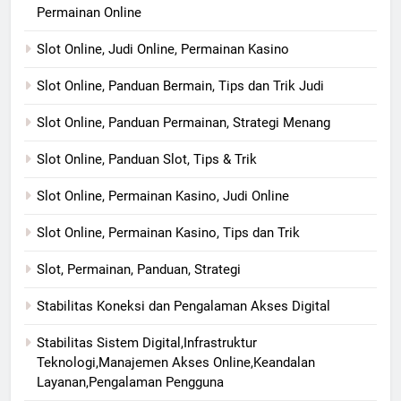
Permainan Online
Slot Online, Judi Online, Permainan Kasino
Slot Online, Panduan Bermain, Tips dan Trik Judi
Slot Online, Panduan Permainan, Strategi Menang
Slot Online, Panduan Slot, Tips & Trik
Slot Online, Permainan Kasino, Judi Online
Slot Online, Permainan Kasino, Tips dan Trik
Slot, Permainan, Panduan, Strategi
Stabilitas Koneksi dan Pengalaman Akses Digital
Stabilitas Sistem Digital,Infrastruktur
Teknologi,Manajemen Akses Online,Keandalan
Layanan,Pengalaman Pengguna