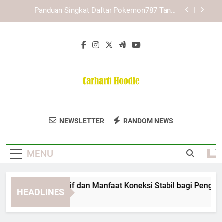
Skip
Cara Memahami Alur Akses Kaya787 Link
to
Alternatif secara Aman dan Terarah
content
Cara Menggunakan LAE138 Link Alternatif dengan
Langkah Mudah Dipahami
Edwinslot Alternatif dan Manfaat Koneksi Stabil
bagi Pengguna dalam Akses Digital Harian
Panduan Singkat Daftar Pokemon787 Tanpa
Kebingungan
Cara Memahami Alur Akses Kaya787 Link
Alternatif secara Aman dan Terarah
Carhartt Hoodie
Dapatkan Koleksi Hoodie Berkualitas Dari
Cara Menggunakan LAE138 Link Alternatif dengan
NEWSLETTER
RANDOM NEWS
Langkah Mudah Dipahami
Carhartt Hoodie.
MENU
winslot Alternatif dan Manfaat Koneksi Stabil bagi Pengguna 
HEADLINES
onths Ago