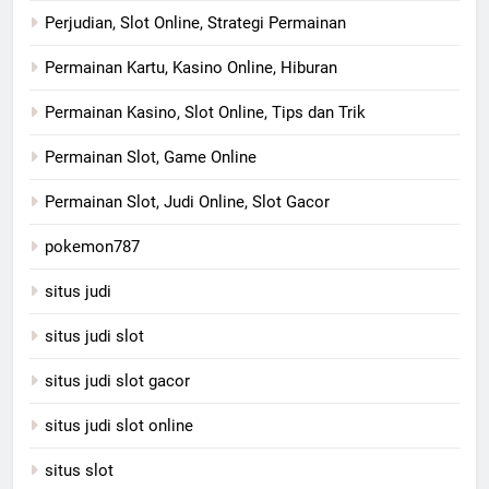
Perjudian, Slot Online, Strategi Permainan
Permainan Kartu, Kasino Online, Hiburan
Permainan Kasino, Slot Online, Tips dan Trik
Permainan Slot, Game Online
Permainan Slot, Judi Online, Slot Gacor
pokemon787
situs judi
situs judi slot
situs judi slot gacor
situs judi slot online
situs slot