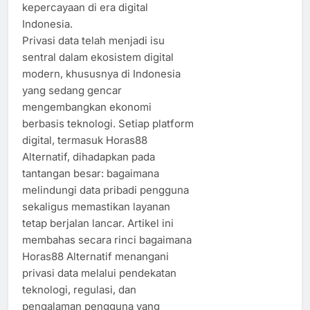
kepercayaan di era digital
Indonesia.
Privasi data telah menjadi isu
sentral dalam ekosistem digital
modern, khususnya di Indonesia
yang sedang gencar
mengembangkan ekonomi
berbasis teknologi. Setiap platform
digital, termasuk Horas88
Alternatif, dihadapkan pada
tantangan besar: bagaimana
melindungi data pribadi pengguna
sekaligus memastikan layanan
tetap berjalan lancar. Artikel ini
membahas secara rinci bagaimana
Horas88 Alternatif menangani
privasi data melalui pendekatan
teknologi, regulasi, dan
pengalaman pengguna yang