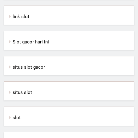
link slot
Slot gacor hari ini
situs slot gacor
situs slot
slot