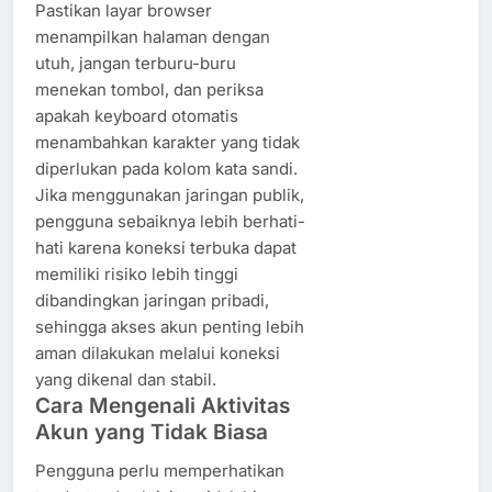
Pastikan layar browser
menampilkan halaman dengan
utuh, jangan terburu-buru
menekan tombol, dan periksa
apakah keyboard otomatis
menambahkan karakter yang tidak
diperlukan pada kolom kata sandi.
Jika menggunakan jaringan publik,
pengguna sebaiknya lebih berhati-
hati karena koneksi terbuka dapat
memiliki risiko lebih tinggi
dibandingkan jaringan pribadi,
sehingga akses akun penting lebih
aman dilakukan melalui koneksi
yang dikenal dan stabil.
Cara Mengenali Aktivitas
Akun yang Tidak Biasa
Pengguna perlu memperhatikan