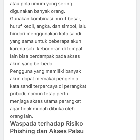
atau pola umum yang sering
digunakan banyak orang.
Gunakan kombinasi huruf besar,
huruf kecil, angka, dan simbol, lalu
hindari menggunakan kata sandi
yang sama untuk beberapa akun
karena satu kebocoran di tempat
lain bisa berdampak pada akses
akun yang berbeda.
Pengguna yang memiliki banyak
akun dapat memakai pengelola
kata sandi terpercaya di perangkat
pribadi, namun tetap perlu
menjaga akses utama perangkat
agar tidak mudah dibuka oleh
orang lain.
Waspada terhadap Risiko
Phishing dan Akses Palsu