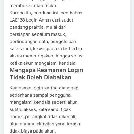
membuka celah risiko.
Karena itu, panduan ini membahas
LAE138 Login Aman dari sudut
pandang praktis, mulai dari
persiapan sebelum masuk,
perlindungan data, pengelolaan
kata sandi, kewaspadaan terhadap
akses mencurigakan, hingga solusi
ketika akun mengalami kendala.
Mengapa Keamanan Login
Tidak Boleh Diabaikan
Keamanan login sering dianggap
sederhana sampai pengguna
mengalami kendala seperti akun
sulit diakses, kata sandi tidak
cocok, perangkat tidak dikenali,
atau muncul aktivitas yang terasa
tidak biasa pada akun.