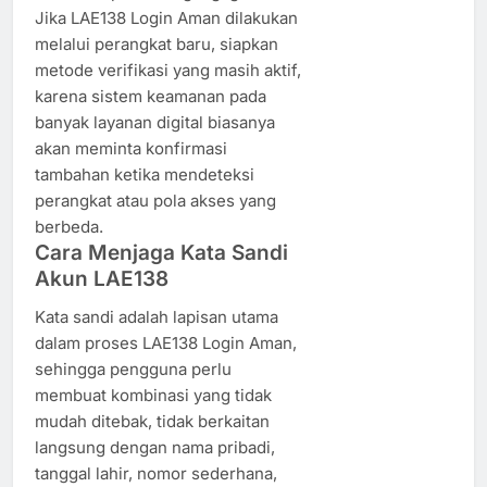
Jika LAE138 Login Aman dilakukan
melalui perangkat baru, siapkan
metode verifikasi yang masih aktif,
karena sistem keamanan pada
banyak layanan digital biasanya
akan meminta konfirmasi
tambahan ketika mendeteksi
perangkat atau pola akses yang
berbeda.
Cara Menjaga Kata Sandi
Akun LAE138
Kata sandi adalah lapisan utama
dalam proses LAE138 Login Aman,
sehingga pengguna perlu
membuat kombinasi yang tidak
mudah ditebak, tidak berkaitan
langsung dengan nama pribadi,
tanggal lahir, nomor sederhana,