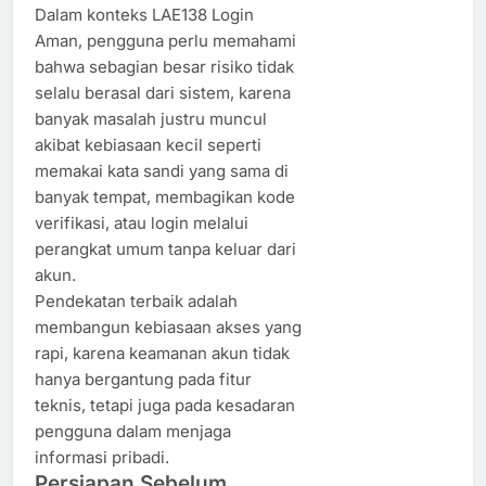
Dalam konteks LAE138 Login
Aman, pengguna perlu memahami
bahwa sebagian besar risiko tidak
selalu berasal dari sistem, karena
banyak masalah justru muncul
akibat kebiasaan kecil seperti
memakai kata sandi yang sama di
banyak tempat, membagikan kode
verifikasi, atau login melalui
perangkat umum tanpa keluar dari
akun.
Pendekatan terbaik adalah
membangun kebiasaan akses yang
rapi, karena keamanan akun tidak
hanya bergantung pada fitur
teknis, tetapi juga pada kesadaran
pengguna dalam menjaga
informasi pribadi.
Persiapan Sebelum