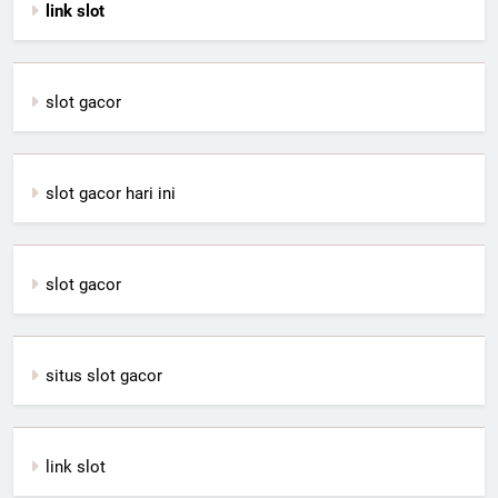
link slot
slot gacor
slot gacor hari ini
slot gacor
situs slot gacor
link slot