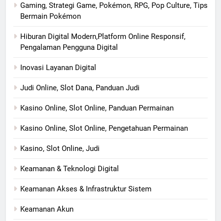
Gaming, Strategi Game, Pokémon, RPG, Pop Culture, Tips
Bermain Pokémon
Hiburan Digital Modern,Platform Online Responsif,
Pengalaman Pengguna Digital
Inovasi Layanan Digital
Judi Online, Slot Dana, Panduan Judi
Kasino Online, Slot Online, Panduan Permainan
Kasino Online, Slot Online, Pengetahuan Permainan
Kasino, Slot Online, Judi
Keamanan & Teknologi Digital
Keamanan Akses & Infrastruktur Sistem
Keamanan Akun