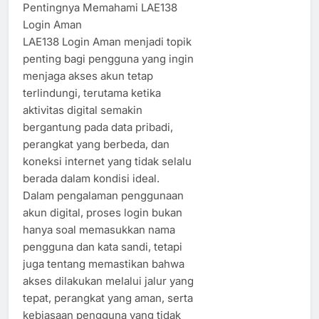
Pentingnya Memahami LAE138
Login Aman
LAE138 Login Aman menjadi topik
penting bagi pengguna yang ingin
menjaga akses akun tetap
terlindungi, terutama ketika
aktivitas digital semakin
bergantung pada data pribadi,
perangkat yang berbeda, dan
koneksi internet yang tidak selalu
berada dalam kondisi ideal.
Dalam pengalaman penggunaan
akun digital, proses login bukan
hanya soal memasukkan nama
pengguna dan kata sandi, tetapi
juga tentang memastikan bahwa
akses dilakukan melalui jalur yang
tepat, perangkat yang aman, serta
kebiasaan pengguna yang tidak