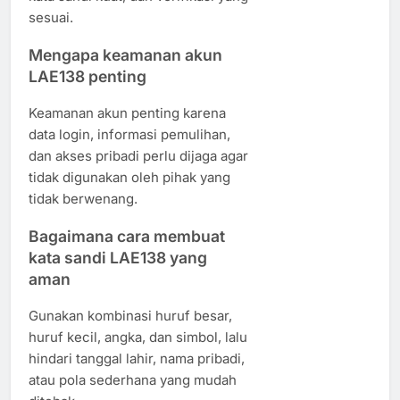
sesuai.
Mengapa keamanan akun
LAE138 penting
Keamanan akun penting karena
data login, informasi pemulihan,
dan akses pribadi perlu dijaga agar
tidak digunakan oleh pihak yang
tidak berwenang.
Bagaimana cara membuat
kata sandi LAE138 yang
aman
Gunakan kombinasi huruf besar,
huruf kecil, angka, dan simbol, lalu
hindari tanggal lahir, nama pribadi,
atau pola sederhana yang mudah