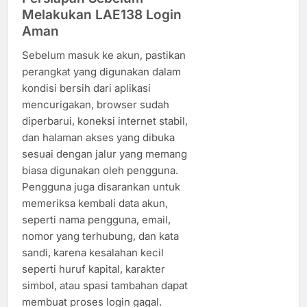
Melakukan LAE138 Login
Aman
Sebelum masuk ke akun, pastikan
perangkat yang digunakan dalam
kondisi bersih dari aplikasi
mencurigakan, browser sudah
diperbarui, koneksi internet stabil,
dan halaman akses yang dibuka
sesuai dengan jalur yang memang
biasa digunakan oleh pengguna.
Pengguna juga disarankan untuk
memeriksa kembali data akun,
seperti nama pengguna, email,
nomor yang terhubung, dan kata
sandi, karena kesalahan kecil
seperti huruf kapital, karakter
simbol, atau spasi tambahan dapat
membuat proses login gagal.