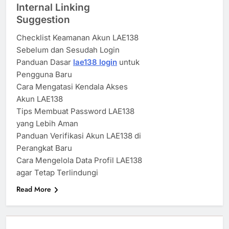
Internal Linking
Suggestion
Checklist Keamanan Akun LAE138
Sebelum dan Sesudah Login
Panduan Dasar
lae138 login
untuk
Pengguna Baru
Cara Mengatasi Kendala Akses
Akun LAE138
Tips Membuat Password LAE138
yang Lebih Aman
Panduan Verifikasi Akun LAE138 di
Perangkat Baru
Cara Mengelola Data Profil LAE138
agar Tetap Terlindungi
Read More