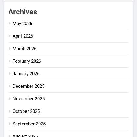
Archives
May 2026
April 2026
March 2026
February 2026
January 2026
December 2025
November 2025
October 2025
September 2025
August 2025