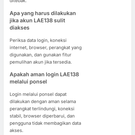
ditebak.
Apa yang harus dilakukan
jika akun LAE138 sulit
diakses
Periksa data login, koneksi
internet, browser, perangkat yang
digunakan, dan gunakan fitur
pemulihan akun jika tersedia.
Apakah aman login LAE138
melalui ponsel
Login melalui ponsel dapat
dilakukan dengan aman selama
perangkat terlindungi, koneksi
stabil, browser diperbarui, dan
pengguna tidak membagikan data
akses.