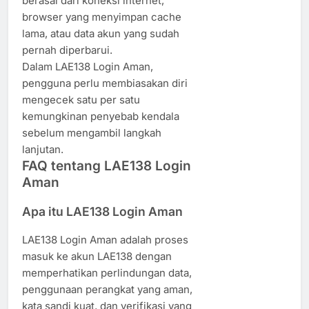
berasal dari koneksi internet,
browser yang menyimpan cache
lama, atau data akun yang sudah
pernah diperbarui.
Dalam LAE138 Login Aman,
pengguna perlu membiasakan diri
mengecek satu per satu
kemungkinan penyebab kendala
sebelum mengambil langkah
lanjutan.
FAQ tentang LAE138 Login
Aman
Apa itu LAE138 Login Aman
LAE138 Login Aman adalah proses
masuk ke akun LAE138 dengan
memperhatikan perlindungan data,
penggunaan perangkat yang aman,
kata sandi kuat, dan verifikasi yang