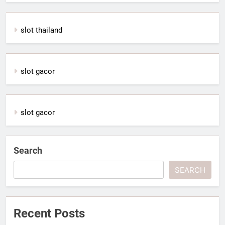
slot thailand
slot gacor
slot gacor
Search
SEARCH
Recent Posts