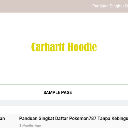
Panduan Singkat 
Cara Memahami Alur Akses Kaya787 Lin
Cara Menggunakan LAE138 Link Alter
Edwinslot Alternatif dan Manfaat Koneksi Stabil ba
Panduan Singkat 
Cara Memahami Alur Akses Kaya787 Lin
hartt Hoodie
oleksi Hoodie Berkualitas Dari Carhartt Hoodie.
Cara Menggunakan LAE138 Link Alter
SAMPLE PAGE
nduan Singkat Daftar Pokemon787 Tanpa Kebingungan
onths Ago