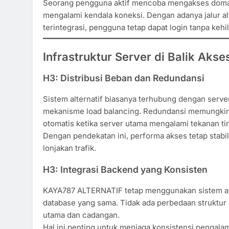
Seorang pengguna aktif mencoba mengakses dom
mengalami kendala koneksi. Dengan adanya jalur al
terintegrasi, pengguna tetap dapat login tanpa kehi
Infrastruktur Server di Balik Akses
H3: Distribusi Beban dan Redundansi
Sistem alternatif biasanya terhubung dengan serve
mekanisme load balancing. Redundansi memungkin
otomatis ketika server utama mengalami tekanan tin
Dengan pendekatan ini, performa akses tetap stabil
lonjakan trafik.
H3: Integrasi Backend yang Konsisten
KAYA787 ALTERNATIF tetap menggunakan sistem au
database yang sama. Tidak ada perbedaan struktur a
utama dan cadangan.
Hal ini penting untuk menjaga konsistensi pengal