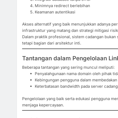
Minimnya redirect berlebihan
Keamanan autentikasi
Akses alternatif yang baik menunjukkan adanya pe
infrastruktur yang matang dan strategi mitigasi risik
Dalam praktik profesional, sistem cadangan bukan
tetapi bagian dari arsitektur inti.
Tantangan dalam Pengelolaan Link
Beberapa tantangan yang sering muncul meliputi:
Penyalahgunaan nama domain oleh pihak tid
Kebingungan pengguna dalam membedakan j
Keterbatasan bandwidth pada server cadan
Pengelolaan yang baik serta edukasi pengguna men
menjaga kepercayaan.