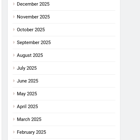
December 2025
November 2025
October 2025
September 2025
August 2025
July 2025
June 2025
May 2025
April 2025
March 2025
February 2025