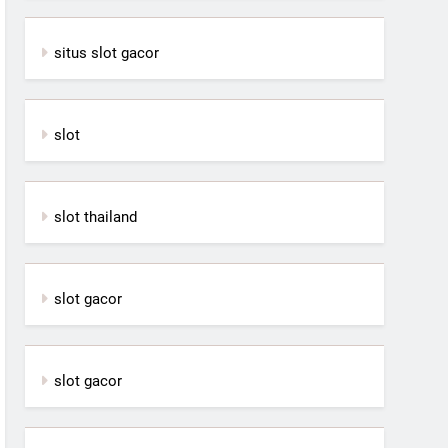
situs slot gacor
slot
slot thailand
slot gacor
slot gacor