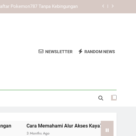
Daftar Pokemon787 Tanpa Kebingungan
k Alternatif secara Aman dan Terarah
natif dengan Langkah Mudah Dipahami
gi Pengguna dalam Akses Digital Harian
NEWSLETTER
RANDOM NEWS
Daftar Pokemon787 Tanpa Kebingungan
k Alternatif secara Aman dan Terarah
natif dengan Langkah Mudah Dipahami
Cara Memahami Alur Akses Kaya787 Link Alternatif secara A
3 Months Ago