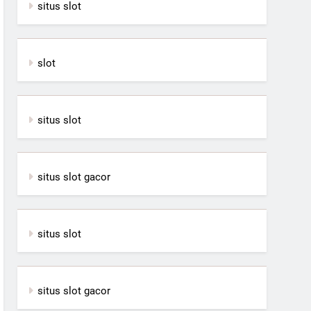
situs slot
slot
situs slot
situs slot gacor
situs slot
situs slot gacor