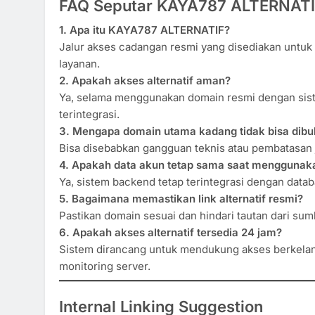
FAQ Seputar KAYA787 ALTERNAT
1. Apa itu KAYA787 ALTERNATIF?
Jalur akses cadangan resmi yang disediakan untuk
layanan.
2. Apakah akses alternatif aman?
Ya, selama menggunakan domain resmi dengan sist
terintegrasi.
3. Mengapa domain utama kadang tidak bisa dib
Bisa disebabkan gangguan teknis atau pembatasan j
4. Apakah data akun tetap sama saat menggunakan 
Ya, sistem backend tetap terintegrasi dengan data
5. Bagaimana memastikan link alternatif resmi?
Pastikan domain sesuai dan hindari tautan dari sum
6. Apakah akses alternatif tersedia 24 jam?
Sistem dirancang untuk mendukung akses berkela
monitoring server.
Internal Linking Suggestion