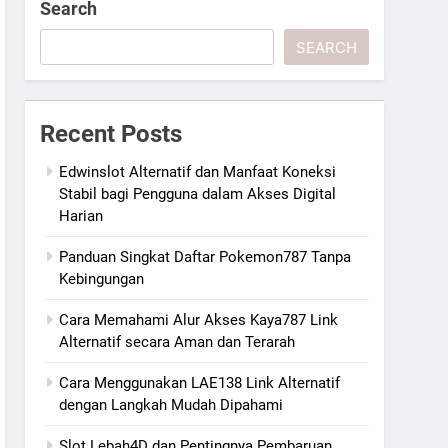
Search
SEARCH
Recent Posts
Edwinslot Alternatif dan Manfaat Koneksi
Stabil bagi Pengguna dalam Akses Digital
Harian
Panduan Singkat Daftar Pokemon787 Tanpa
Kebingungan
Cara Memahami Alur Akses Kaya787 Link
Alternatif secara Aman dan Terarah
Cara Menggunakan LAE138 Link Alternatif
dengan Langkah Mudah Dipahami
Slot Lebah4D dan Pentingnya Pembaruan