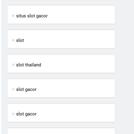
situs slot gacor
slot
slot thailand
slot gacor
slot gacor