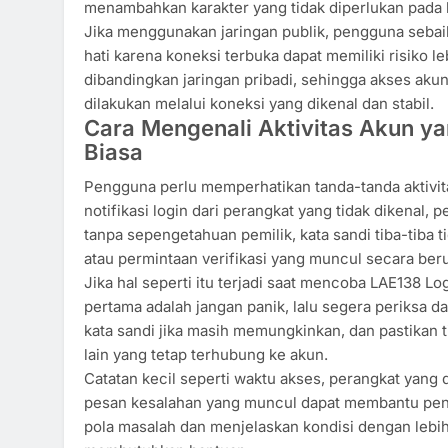
menambahkan karakter yang tidak diperlukan pada 
Jika menggunakan jaringan publik, pengguna sebaik
hati karena koneksi terbuka dapat memiliki risiko le
dibandingkan jaringan pribadi, sehingga akses aku
dilakukan melalui koneksi yang dikenal dan stabil.
Cara Mengenali Aktivitas Akun y
Biasa
Pengguna perlu memperhatikan tanda-tanda aktivitas
notifikasi login dari perangkat yang tidak dikenal, 
tanpa sepengetahuan pemilik, kata sandi tiba-tiba t
atau permintaan verifikasi yang muncul secara ber
Jika hal seperti itu terjadi saat mencoba LAE138 L
pertama adalah jangan panik, lalu segera periksa d
kata sandi jika masih memungkinkan, dan pastikan 
lain yang tetap terhubung ke akun.
Catatan kecil seperti waktu akses, perangkat yang 
pesan kesalahan yang muncul dapat membantu p
pola masalah dan menjelaskan kondisi dengan lebih 