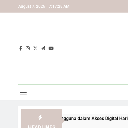
Skip
August 7, 2026
7:17:29 AM
to
content
Car
Dapatkan K
ksi Stabil bagi Pengguna dalam Akses Digital Harian
Pa
3 M
HEADLINES