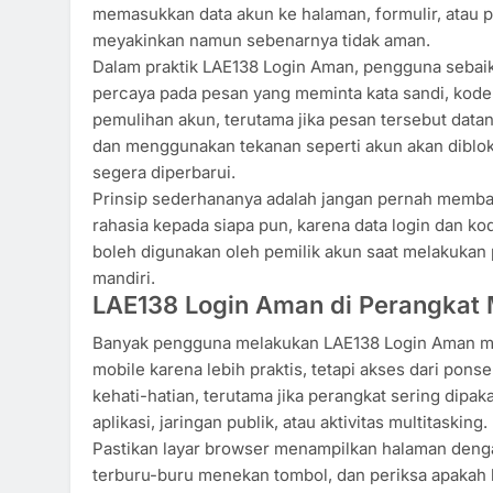
memasukkan data akun ke halaman, formulir, atau 
meyakinkan namun sebenarnya tidak aman.
Dalam praktik LAE138 Login Aman, pengguna sebaik
percaya pada pesan yang meminta kata sandi, kode ve
pemulihan akun, terutama jika pesan tersebut dat
dan menggunakan tekanan seperti akun akan diblok
segera diperbarui.
Prinsip sederhananya adalah jangan pernah memba
rahasia kepada siapa pun, karena data login dan kod
boleh digunakan oleh pemilik akun saat melakukan
mandiri.
LAE138 Login Aman di Perangkat 
Banyak pengguna melakukan LAE138 Login Aman me
mobile karena lebih praktis, tetapi akses dari pon
kehati-hatian, terutama jika perangkat sering dipak
aplikasi, jaringan publik, atau aktivitas multitasking.
Pastikan layar browser menampilkan halaman denga
terburu-buru menekan tombol, dan periksa apakah