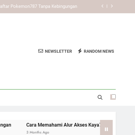
Daftar Pokemon787 Tanpa Kebingungan
k Alternatif secara Aman dan Terarah
natif dengan Langkah Mudah Dipahami
gi Pengguna dalam Akses Digital Harian
NEWSLETTER
RANDOM NEWS
Daftar Pokemon787 Tanpa Kebingungan
k Alternatif secara Aman dan Terarah
natif dengan Langkah Mudah Dipahami
Cara Memahami Alur Akses Kaya787 Link Alternatif secara A
3 Months Ago