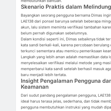
membutuhkan bantuan.
Skenario Praktis dalam Melindun
Bayangkan seorang pengguna bernama Dimas ingi
LAE138 dari ponsel barunya setelah beberapa min
akun, lalu sistem meminta verifikasi tambahan kare
belum pernah digunakan sebelumnya.
Dalam kondisi seperti ini, Dimas sebaiknya tidak 
kata sandi berkali-kali, karena percobaan berulan
terkunci sementara atau memicu pemeriksaan kea
Langkah yang lebih aman adalah memastikan data l
menyelesaikan verifikasi melalui metode yang masih 
memperbarui kata sandi setelah berhasil masuk aga
baru menjadi lebih tertata.
Insight Pengalaman Pengguna dan
Keamanan
Dari sudut pandang pengalaman pengguna, LAE138
ideal harus terasa jelas, sederhana, dan tidak me
pengguna membutuhkan instruksi yang mudah dipa