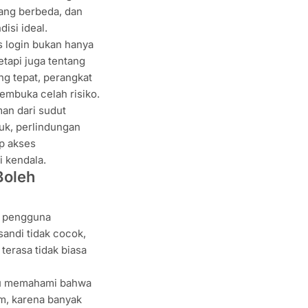
yang berbeda, dan
isi ideal.
 login bukan hanya
tapi juga tentang
ng tepat, perangkat
embuka celah risiko.
an dari sudut
uk, perlindungan
p akses
i kendala.
Boleh
i pengguna
sandi tidak cocok,
 terasa tidak biasa
lu memahami bahwa
em, karena banyak