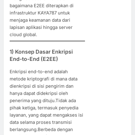
bagaimana E2EE diterapkan di
infrastruktur KAYA787 untuk
menjaga keamanan data dari
lapisan aplikasi hingga server
cloud global.
1) Konsep Dasar Enkripsi
End-to-End (E2EE)
Enkripsi end-to-end adalah
metode kriptografi di mana data
dienkripsi di sisi pengirim dan
hanya dapat didekripsi oleh
penerima yang dituju.Tidak ada
pihak ketiga, termasuk penyedia
layanan, yang dapat mengakses isi
data selama proses transmisi
berlangsung.Berbeda dengan