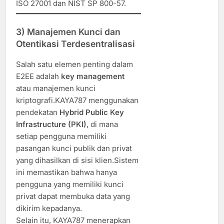
ISO 27001 dan NIST SP 800-57.
3) Manajemen Kunci dan
Otentikasi Terdesentralisasi
Salah satu elemen penting dalam
E2EE adalah
key management
atau manajemen kunci
kriptografi.KAYA787 menggunakan
pendekatan
Hybrid Public Key
Infrastructure (PKI)
, di mana
setiap pengguna memiliki
pasangan kunci publik dan privat
yang dihasilkan di sisi klien.Sistem
ini memastikan bahwa hanya
pengguna yang memiliki kunci
privat dapat membuka data yang
dikirim kepadanya.
Selain itu, KAYA787 menerapkan