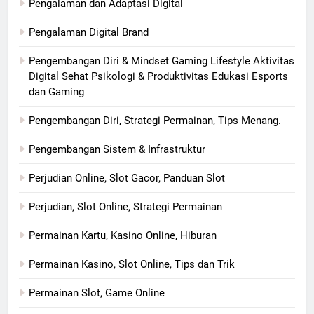
Pengalaman dan Adaptasi Digital
Pengalaman Digital Brand
Pengembangan Diri & Mindset Gaming Lifestyle Aktivitas
Digital Sehat Psikologi & Produktivitas Edukasi Esports
dan Gaming
Pengembangan Diri, Strategi Permainan, Tips Menang.
Pengembangan Sistem & Infrastruktur
Perjudian Online, Slot Gacor, Panduan Slot
Perjudian, Slot Online, Strategi Permainan
Permainan Kartu, Kasino Online, Hiburan
Permainan Kasino, Slot Online, Tips dan Trik
Permainan Slot, Game Online