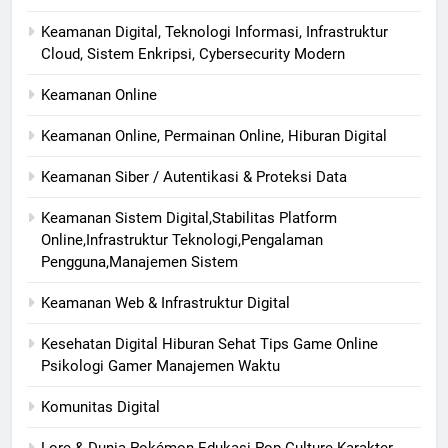
Keamanan Digital, Teknologi Informasi, Infrastruktur
Cloud, Sistem Enkripsi, Cybersecurity Modern
Keamanan Online
Keamanan Online, Permainan Online, Hiburan Digital
Keamanan Siber / Autentikasi & Proteksi Data
Keamanan Sistem Digital,Stabilitas Platform
Online,Infrastruktur Teknologi,Pengalaman
Pengguna,Manajemen Sistem
Keamanan Web & Infrastruktur Digital
Kesehatan Digital Hiburan Sehat Tips Game Online
Psikologi Gamer Manajemen Waktu
Komunitas Digital
Lore & Dunia Pokémon Edukasi Pop Culture Karakter