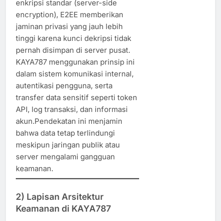
enkripsi standar (server-side
encryption), E2EE memberikan
jaminan privasi yang jauh lebih
tinggi karena kunci dekripsi tidak
pernah disimpan di server pusat.
KAYA787 menggunakan prinsip ini
dalam sistem komunikasi internal,
autentikasi pengguna, serta
transfer data sensitif seperti token
API, log transaksi, dan informasi
akun.Pendekatan ini menjamin
bahwa data tetap terlindungi
meskipun jaringan publik atau
server mengalami gangguan
keamanan.
2) Lapisan Arsitektur
Keamanan di KAYA787