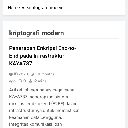
Home
kriptografi modern
kriptografi modern
Penerapan Enkripsi End-to-
End pada Infrastruktur
KAYA787
ff77673
10 months
ago
0
9 mins
Artikel ini membahas bagaimana
KAYA787 menerapkan sistem
enkripsi end-to-end (E2EE) dalam
infrastrukturnya untuk memastikan
keamanan data pengguna,
integritas komunikasi, dan