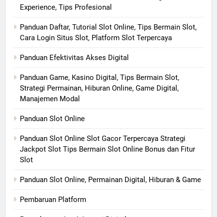
Experience, Tips Profesional
Panduan Daftar, Tutorial Slot Online, Tips Bermain Slot,
Cara Login Situs Slot, Platform Slot Terpercaya
Panduan Efektivitas Akses Digital
Panduan Game, Kasino Digital, Tips Bermain Slot,
Strategi Permainan, Hiburan Online, Game Digital,
Manajemen Modal
Panduan Slot Online
Panduan Slot Online Slot Gacor Terpercaya Strategi
Jackpot Slot Tips Bermain Slot Online Bonus dan Fitur
Slot
Panduan Slot Online, Permainan Digital, Hiburan & Game
Pembaruan Platform