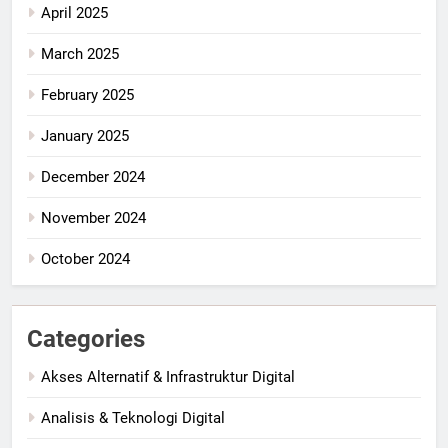
April 2025
March 2025
February 2025
January 2025
December 2024
November 2024
October 2024
Categories
Akses Alternatif & Infrastruktur Digital
Analisis & Teknologi Digital