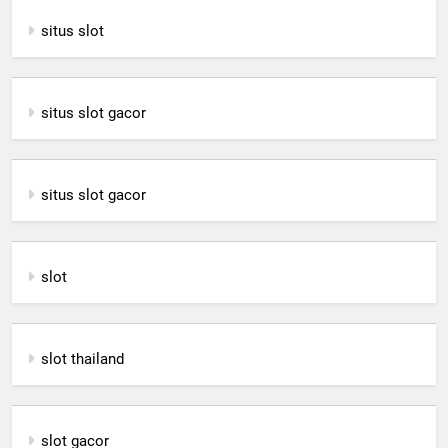
situs slot
situs slot gacor
situs slot gacor
slot
slot thailand
slot gacor