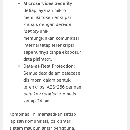
Microservices Security:
Setiap layanan mikro
memiliki token enkripsi
khusus dengan
service
identity
unik,
memungkinkan komunikasi
internal tetap terenkripsi
sepenuhnya tanpa eksposur
data plaintext.
Data-at-Rest Protection:
Semua data dalam database
disimpan dalam bentuk
terenkripsi AES-256 dengan
data key rotation
otomatis
setiap 24 jam.
Kombinasi ini memastikan setiap
lapisan komunikasi, baik antar
sistem maupun antar pengguna,