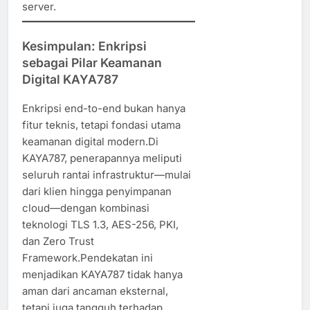
server.
Kesimpulan: Enkripsi
sebagai Pilar Keamanan
Digital KAYA787
Enkripsi end-to-end bukan hanya
fitur teknis, tetapi fondasi utama
keamanan digital modern.Di
KAYA787, penerapannya meliputi
seluruh rantai infrastruktur—mulai
dari klien hingga penyimpanan
cloud—dengan kombinasi
teknologi TLS 1.3, AES-256, PKI,
dan Zero Trust
Framework.Pendekatan ini
menjadikan KAYA787 tidak hanya
aman dari ancaman eksternal,
tetapi juga tangguh terhadap