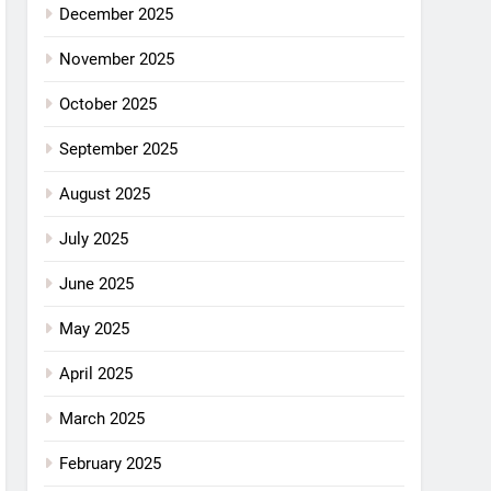
December 2025
November 2025
October 2025
September 2025
August 2025
July 2025
June 2025
May 2025
April 2025
March 2025
February 2025