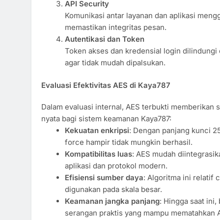
API Security
Komunikasi antar layanan dan aplikasi men
memastikan integritas pesan.
Autentikasi dan Token
Token akses dan kredensial login dilindungi
agar tidak mudah dipalsukan.
Evaluasi Efektivitas AES di Kaya787
Dalam evaluasi internal, AES terbukti memberikan
nyata bagi sistem keamanan Kaya787:
Kekuatan enkripsi
: Dengan panjang kunci 25
force hampir tidak mungkin berhasil.
Kompatibilitas luas
: AES mudah diintegrasi
aplikasi dan protokol modern.
Efisiensi sumber daya
: Algoritma ini relati
digunakan pada skala besar.
Keamanan jangka panjang
: Hingga saat ini,
serangan praktis yang mampu mematahkan 