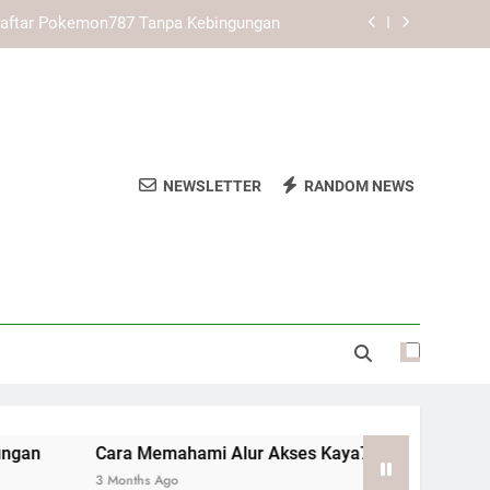
Daftar Pokemon787 Tanpa Kebingungan
k Alternatif secara Aman dan Terarah
natif dengan Langkah Mudah Dipahami
gi Pengguna dalam Akses Digital Harian
NEWSLETTER
RANDOM NEWS
Daftar Pokemon787 Tanpa Kebingungan
k Alternatif secara Aman dan Terarah
natif dengan Langkah Mudah Dipahami
Cara Memahami Alur Akses Kaya787 Link Alternatif secara A
3 Months Ago