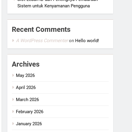
Sistem untuk Kenyamanan Pengguna
Recent Comments
A WordPress Commenter
on
Hello world!
Archives
May 2026
April 2026
March 2026
February 2026
January 2026