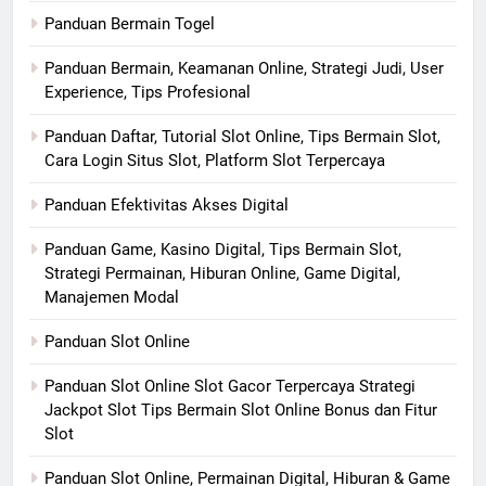
Panduan Bermain Togel
Panduan Bermain, Keamanan Online, Strategi Judi, User
Experience, Tips Profesional
Panduan Daftar, Tutorial Slot Online, Tips Bermain Slot,
Cara Login Situs Slot, Platform Slot Terpercaya
Panduan Efektivitas Akses Digital
Panduan Game, Kasino Digital, Tips Bermain Slot,
Strategi Permainan, Hiburan Online, Game Digital,
Manajemen Modal
Panduan Slot Online
Panduan Slot Online Slot Gacor Terpercaya Strategi
Jackpot Slot Tips Bermain Slot Online Bonus dan Fitur
Slot
Panduan Slot Online, Permainan Digital, Hiburan & Game