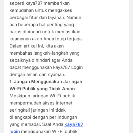
seperti kaya787 memberikan
kemudahan untuk mengakses
berbagai fitur dan layanan. Namun,
ada beberapa hal penting yang
harus dihindari untuk memastikan
keamanan akun Anda tetap terjaga.
Dalam artikel ini, kita akan
membahas langkah-langkah yang
sebaiknya dihindari agar Anda
dapat menggunakan kaya787 Login
dengan aman dan nyaman.
1. Jangan Menggunakan Jaringan
Wi-Fi Publik yang Tidak Aman
Meskipun jaringan Wi-Fi publik
mempermudah akses internet,
seringkali jaringan ini tidak
dilengkapi dengan perlindungan
yang memadai. Saat Anda
kaya787
login
menggunakan Wi-Fi publik,