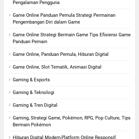
Pengalaman Pengguna
Game Online Panduan Pemula Strategi Permainan
Pengembangan Diri dalam Game
Game Online Strategi Bermain Game Tips Efisiensi Game
Panduan Pemain
Game Online, Panduan Pemula, Hiburan Digital
Game Online, Slot Tematik, Animasi Digital
Gaming & Esports
Gaming & Teknologi
Gaming & Tren Digital
Gaming, Strategi Game, Pokémon, RPG, Pop Culture, Tips
Bermain Pokémon
Hiburan Digital Modern,Platform Online Responsif,