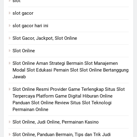
slot
slot gacor
slot gacor hari ini
Slot Gacor, Jackpot, Slot Online
Slot Online
Slot Online Aman Strategi Bermain Slot Manajemen
Modal Slot Edukasi Pemain Slot Slot Online Bertanggung
Jawab
Slot Online Resmi Provider Game Terlengkap Situs Slot
Terpercaya Platform Game Digital Hiburan Online
Panduan Slot Online Review Situs Slot Teknologi
Permainan Online
Slot Online, Judi Online, Permainan Kasino
Slot Online, Panduan Bermain, Tips dan Trik Judi