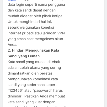
data login seperti nama pengguna
dan kata sandi dapat dengan
mudah dicegat oleh pihak ketiga.
Untuk menghindari hal ini,
sebaiknya gunakan koneksi
internet pribadi atau jaringan VPN
yang aman saat mengakses akun
Anda.
2. Hindari Menggunakan Kata
Sandi yang Lemah
Kata sandi yang mudah ditebak
adalah celah utama yang sering
dimanfaatkan oleh peretas.
Menggunakan kombinasi kata
sandi yang sederhana seperti
“123456” atau “password” harus
dihindari. Pastikan Anda membuat
kata sandi yang kuat dengan