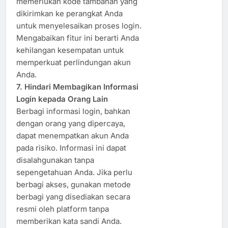
memerlukan kode tambahan yang
dikirimkan ke perangkat Anda
untuk menyelesaikan proses login.
Mengabaikan fitur ini berarti Anda
kehilangan kesempatan untuk
memperkuat perlindungan akun
Anda.
7. Hindari Membagikan Informasi
Login kepada Orang Lain
Berbagi informasi login, bahkan
dengan orang yang dipercaya,
dapat menempatkan akun Anda
pada risiko. Informasi ini dapat
disalahgunakan tanpa
sepengetahuan Anda. Jika perlu
berbagi akses, gunakan metode
berbagi yang disediakan secara
resmi oleh platform tanpa
memberikan kata sandi Anda.