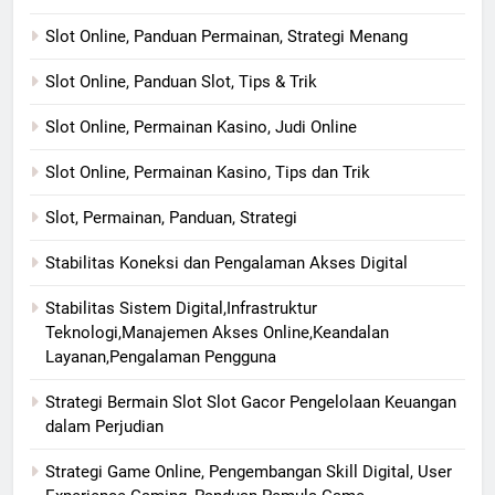
Slot Online, Panduan Permainan, Strategi Menang
Slot Online, Panduan Slot, Tips & Trik
Slot Online, Permainan Kasino, Judi Online
Slot Online, Permainan Kasino, Tips dan Trik
Slot, Permainan, Panduan, Strategi
Stabilitas Koneksi dan Pengalaman Akses Digital
Stabilitas Sistem Digital,Infrastruktur
Teknologi,Manajemen Akses Online,Keandalan
Layanan,Pengalaman Pengguna
Strategi Bermain Slot Slot Gacor Pengelolaan Keuangan
dalam Perjudian
Strategi Game Online, Pengembangan Skill Digital, User