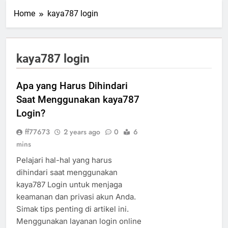
Home
kaya787 login
kaya787 login
Apa yang Harus Dihindari
Saat Menggunakan kaya787
Login?
ff77673
2 years ago
0
6
mins
Pelajari hal-hal yang harus
dihindari saat menggunakan
kaya787 Login untuk menjaga
keamanan dan privasi akun Anda.
Simak tips penting di artikel ini.
Menggunakan layanan login online