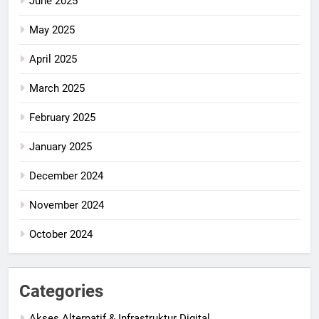
June 2025
May 2025
April 2025
March 2025
February 2025
January 2025
December 2024
November 2024
October 2024
Categories
Akses Alternatif & Infrastruktur Digital