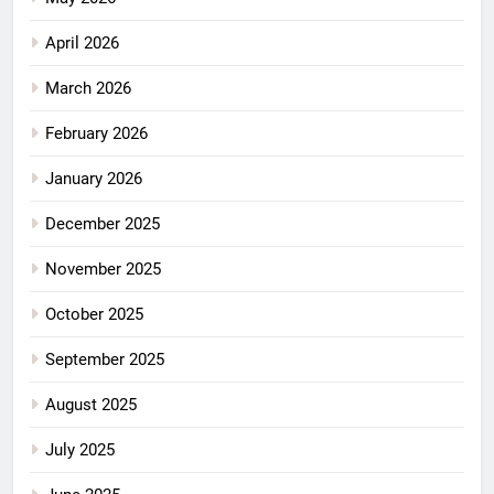
April 2026
March 2026
February 2026
January 2026
December 2025
November 2025
October 2025
September 2025
August 2025
July 2025