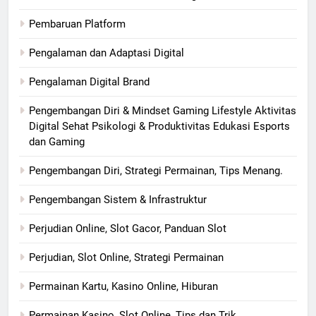
Pembaruan Platform
Pengalaman dan Adaptasi Digital
Pengalaman Digital Brand
Pengembangan Diri & Mindset Gaming Lifestyle Aktivitas
Digital Sehat Psikologi & Produktivitas Edukasi Esports
dan Gaming
Pengembangan Diri, Strategi Permainan, Tips Menang.
Pengembangan Sistem & Infrastruktur
Perjudian Online, Slot Gacor, Panduan Slot
Perjudian, Slot Online, Strategi Permainan
Permainan Kartu, Kasino Online, Hiburan
Permainan Kasino, Slot Online, Tips dan Trik