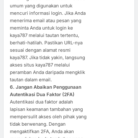
umum yang digunakan untuk
mencuri informasi login. Jika Anda
menerima email atau pesan yang
meminta Anda untuk login ke
kaya787 melalui tautan tertentu,
berhati-hatilah. Pastikan URL-nya
sesuai dengan alamat resmi
kaya787. Jika tidak yakin, langsung
akses situs kaya787 melalui
peramban Anda daripada mengklik
tautan dalam email.
6. Jangan Abaikan Penggunaan
Autentikasi Dua Faktor (2FA)
Autentikasi dua faktor adalah
lapisan keamanan tambahan yang
mempersulit akses oleh pihak yang
tidak berwenang. Dengan
mengaktifkan 2FA, Anda akan