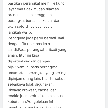
pastikan perangkat memiliki kunci
layar dan tidak mudah diakses
orang lain.Jika menggunakan
perangkat bersama, keluar dari
akun setelah selesai adalah
langkah wajib.
Pengguna juga perlu berhati-hati
dengan fitur simpan kata
sandi.Pada perangkat pribadi yang
aman, fitur ini bisa
dipertimbangkan dengan
bijak.Namun, pada perangkat
umum atau perangkat yang sering
dipinjam orang lain, fitur tersebut
sebaiknya tidak digunakan.
Riwayat browser, cache, dan
cookie juga perlu dikelola sesuai
kebutuhan.Pengelolaan ini
membantu menjaga privasi dan