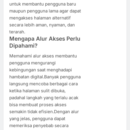
untuk membantu pengguna baru
maupun pengguna lama agar dapat
mengakses halaman alternatif
secara lebih aman, nyaman, dan
terarah.
Mengapa Alur Akses Perlu
Dipahami?
Memahami alur akses membantu
pengguna mengurangi
kebingungan saat menghadapi
hambatan digital.Banyak pengguna
langsung mencoba berbagai cara
ketika halaman sulit dibuka,
padahal langkah yang terlalu acak
bisa membuat proses akses
semakin tidak efisien.Dengan alur
yang jelas, pengguna dapat
memeriksa penyebab secara