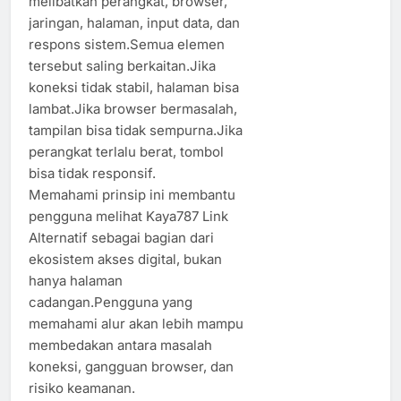
melibatkan perangkat, browser,
jaringan, halaman, input data, dan
respons sistem.Semua elemen
tersebut saling berkaitan.Jika
koneksi tidak stabil, halaman bisa
lambat.Jika browser bermasalah,
tampilan bisa tidak sempurna.Jika
perangkat terlalu berat, tombol
bisa tidak responsif.
Memahami prinsip ini membantu
pengguna melihat Kaya787 Link
Alternatif sebagai bagian dari
ekosistem akses digital, bukan
hanya halaman
cadangan.Pengguna yang
memahami alur akan lebih mampu
membedakan antara masalah
koneksi, gangguan browser, dan
risiko keamanan.