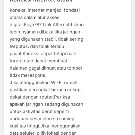
Koneksi internet menjadi fondasi
utama dalam alur akses
digital.Kaya787 Link Alternatif akan
lebih nyaman dibuka jika jaringan
yang digunakan stabil, tidak sering
terputus, dan tidak terlalu
padat.Koneksi cepat tetapi naik
turun tetap dapat membuat
halaman gagal dimuat atau tombol
tidak merespons.
Jika menggunakan Wi-Fi rumah,
pastikan perangkat berada cukup
dekat dengan router.Periksa
apakah jaringan sedang digunakan
untuk aktivitas berat seperti
unduhan besar atau streaming
kualitas tinggi.Jika menggunakan
data seluler, pilih lokasi dengan