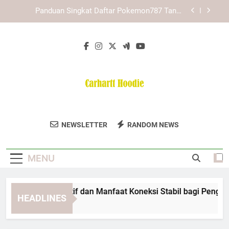
Skip
Cara Memahami Alur Akses Kaya787 Link
to
Alternatif secara Aman dan Terarah
content
Cara Menggunakan LAE138 Link Alternatif dengan
Langkah Mudah Dipahami
Edwinslot Alternatif dan Manfaat Koneksi Stabil
bagi Pengguna dalam Akses Digital Harian
Panduan Singkat Daftar Pokemon787 Tanpa
Kebingungan
Cara Memahami Alur Akses Kaya787 Link
Alternatif secara Aman dan Terarah
Carhartt Hoodie
Dapatkan Koleksi Hoodie Berkualitas Dari
Cara Menggunakan LAE138 Link Alternatif dengan
NEWSLETTER
RANDOM NEWS
Langkah Mudah Dipahami
Carhartt Hoodie.
MENU
winslot Alternatif dan Manfaat Koneksi Stabil bagi Pengguna d
HEADLINES
onths Ago