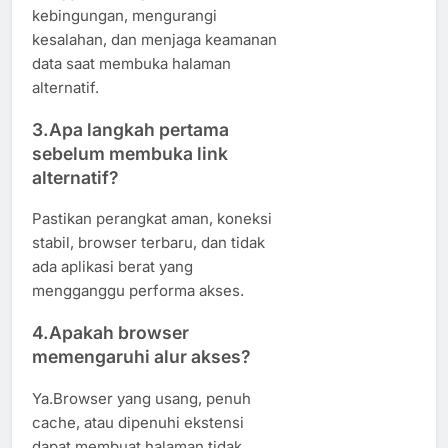
kebingungan, mengurangi
kesalahan, dan menjaga keamanan
data saat membuka halaman
alternatif.
3.Apa langkah pertama
sebelum membuka link
alternatif?
Pastikan perangkat aman, koneksi
stabil, browser terbaru, dan tidak
ada aplikasi berat yang
mengganggu performa akses.
4.Apakah browser
memengaruhi alur akses?
Ya.Browser yang usang, penuh
cache, atau dipenuhi ekstensi
dapat membuat halaman tidak