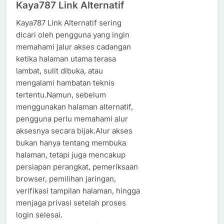
Kaya787 Link Alternatif
Kaya787 Link Alternatif sering
dicari oleh pengguna yang ingin
memahami jalur akses cadangan
ketika halaman utama terasa
lambat, sulit dibuka, atau
mengalami hambatan teknis
tertentu.Namun, sebelum
menggunakan halaman alternatif,
pengguna perlu memahami alur
aksesnya secara bijak.Alur akses
bukan hanya tentang membuka
halaman, tetapi juga mencakup
persiapan perangkat, pemeriksaan
browser, pemilihan jaringan,
verifikasi tampilan halaman, hingga
menjaga privasi setelah proses
login selesai.