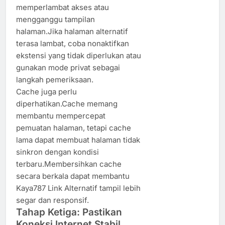
memperlambat akses atau
mengganggu tampilan
halaman.Jika halaman alternatif
terasa lambat, coba nonaktifkan
ekstensi yang tidak diperlukan atau
gunakan mode privat sebagai
langkah pemeriksaan.
Cache juga perlu
diperhatikan.Cache memang
membantu mempercepat
pemuatan halaman, tetapi cache
lama dapat membuat halaman tidak
sinkron dengan kondisi
terbaru.Membersihkan cache
secara berkala dapat membantu
Kaya787 Link Alternatif tampil lebih
segar dan responsif.
Tahap Ketiga: Pastikan
Koneksi Internet Stabil