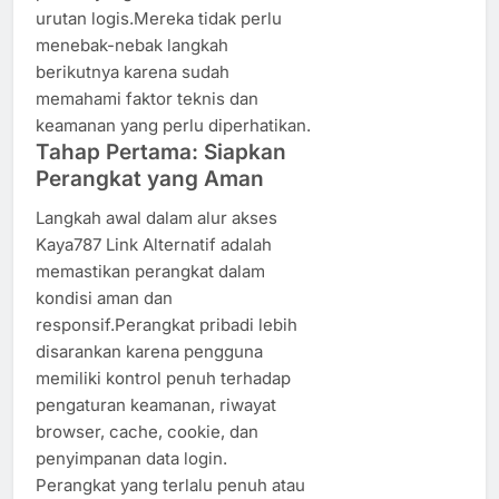
urutan logis.Mereka tidak perlu
menebak-nebak langkah
berikutnya karena sudah
memahami faktor teknis dan
keamanan yang perlu diperhatikan.
Tahap Pertama: Siapkan
Perangkat yang Aman
Langkah awal dalam alur akses
Kaya787 Link Alternatif adalah
memastikan perangkat dalam
kondisi aman dan
responsif.Perangkat pribadi lebih
disarankan karena pengguna
memiliki kontrol penuh terhadap
pengaturan keamanan, riwayat
browser, cache, cookie, dan
penyimpanan data login.
Perangkat yang terlalu penuh atau