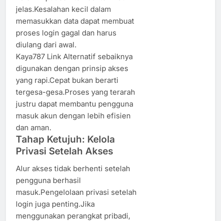
jelas.Kesalahan kecil dalam
memasukkan data dapat membuat
proses login gagal dan harus
diulang dari awal.
Kaya787 Link Alternatif sebaiknya
digunakan dengan prinsip akses
yang rapi.Cepat bukan berarti
tergesa-gesa.Proses yang terarah
justru dapat membantu pengguna
masuk akun dengan lebih efisien
dan aman.
Tahap Ketujuh: Kelola
Privasi Setelah Akses
Alur akses tidak berhenti setelah
pengguna berhasil
masuk.Pengelolaan privasi setelah
login juga penting.Jika
menggunakan perangkat pribadi,