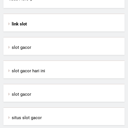
link slot
slot gacor
slot gacor hari ini
slot gacor
situs slot gacor