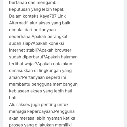
bertahap dan mengambil
keputusan yang lebih tepat.
Dalam konteks Kaya787 Link
Alternatif, alur akses yang baik
dimulai dari pertanyaan
sederhana.Apakah perangkat
sudah siap?Apakah koneksi
internet stabil?Apakah browser
sudah diperbarui?Apakah halaman
terlihat wajar?Apakah data akun
dimasukkan di lingkungan yang
aman?Pertanyaan seperti ini
membantu pengguna membangun
kebiasaan akses yang lebih hati-
hati.
Alur akses juga penting untuk
menjaga kepercayaan.Pengguna
akan merasa lebih nyaman ketika
proses yang dilakukan memiliki