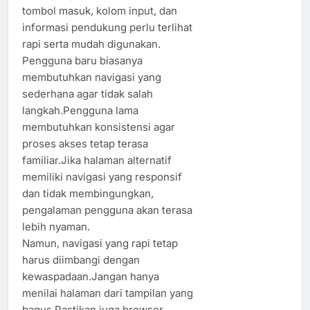
tombol masuk, kolom input, dan
informasi pendukung perlu terlihat
rapi serta mudah digunakan.
Pengguna baru biasanya
membutuhkan navigasi yang
sederhana agar tidak salah
langkah.Pengguna lama
membutuhkan konsistensi agar
proses akses tetap terasa
familiar.Jika halaman alternatif
memiliki navigasi yang responsif
dan tidak membingungkan,
pengalaman pengguna akan terasa
lebih nyaman.
Namun, navigasi yang rapi tetap
harus diimbangi dengan
kewaspadaan.Jangan hanya
menilai halaman dari tampilan yang
bagus.Pastikan juga browser,