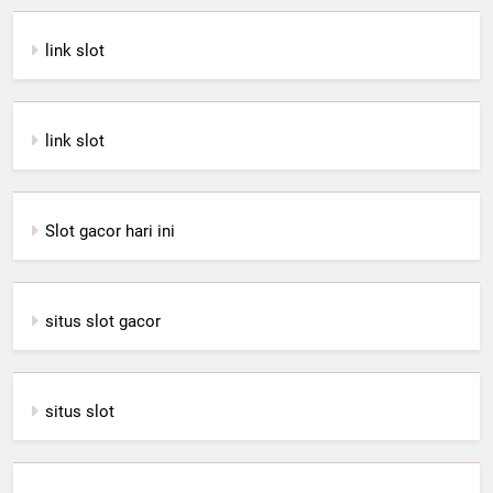
link slot
link slot
Slot gacor hari ini
situs slot gacor
situs slot