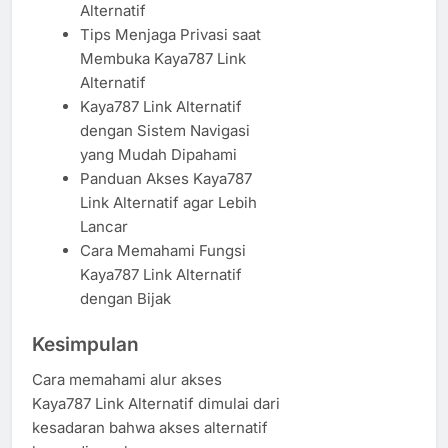
Alternatif
Tips Menjaga Privasi saat
Membuka Kaya787 Link
Alternatif
Kaya787 Link Alternatif
dengan Sistem Navigasi
yang Mudah Dipahami
Panduan Akses Kaya787
Link Alternatif agar Lebih
Lancar
Cara Memahami Fungsi
Kaya787 Link Alternatif
dengan Bijak
Kesimpulan
Cara memahami alur akses
Kaya787 Link Alternatif dimulai dari
kesadaran bahwa akses alternatif