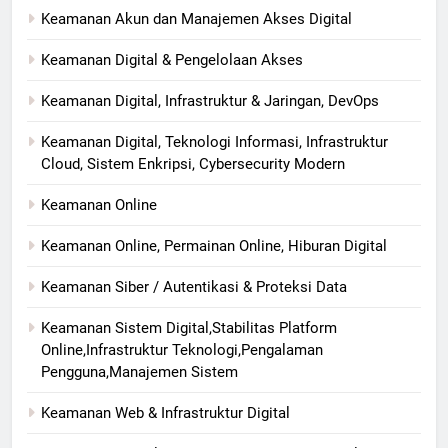
Keamanan Akun dan Manajemen Akses Digital
Keamanan Digital & Pengelolaan Akses
Keamanan Digital, Infrastruktur & Jaringan, DevOps
Keamanan Digital, Teknologi Informasi, Infrastruktur
Cloud, Sistem Enkripsi, Cybersecurity Modern
Keamanan Online
Keamanan Online, Permainan Online, Hiburan Digital
Keamanan Siber / Autentikasi & Proteksi Data
Keamanan Sistem Digital,Stabilitas Platform
Online,Infrastruktur Teknologi,Pengalaman
Pengguna,Manajemen Sistem
Keamanan Web & Infrastruktur Digital