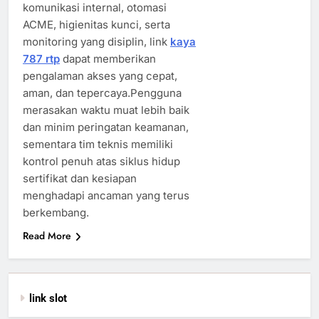
komunikasi internal, otomasi
ACME, higienitas kunci, serta
monitoring yang disiplin, link
kaya
787 rtp
dapat memberikan
pengalaman akses yang cepat,
aman, dan tepercaya.Pengguna
merasakan waktu muat lebih baik
dan minim peringatan keamanan,
sementara tim teknis memiliki
kontrol penuh atas siklus hidup
sertifikat dan kesiapan
menghadapi ancaman yang terus
berkembang.
Read More
link slot