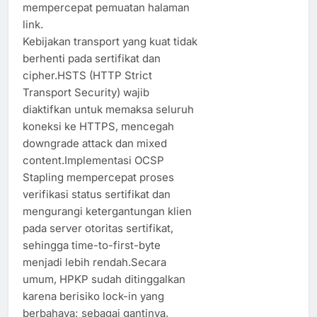
mempercepat pemuatan halaman
link.
Kebijakan transport yang kuat tidak
berhenti pada sertifikat dan
cipher.HSTS (HTTP Strict
Transport Security) wajib
diaktifkan untuk memaksa seluruh
koneksi ke HTTPS, mencegah
downgrade attack dan mixed
content.Implementasi OCSP
Stapling mempercepat proses
verifikasi status sertifikat dan
mengurangi ketergantungan klien
pada server otoritas sertifikat,
sehingga time-to-first-byte
menjadi lebih rendah.Secara
umum, HPKP sudah ditinggalkan
karena berisiko lock-in yang
berbahaya; sebagai gantinya,