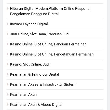
Hiburan Digital Modern,Platform Online Responsif,
Pengalaman Pengguna Digital
Inovasi Layanan Digital
Judi Online, Slot Dana, Panduan Judi
Kasino Online, Slot Online, Panduan Permainan
Kasino Online, Slot Online, Pengetahuan Permainan
Kasino, Slot Online, Judi
Keamanan & Teknologi Digital
Keamanan Akses & Infrastruktur Sistem
Keamanan Akun
Keamanan Akun & Akses Digital