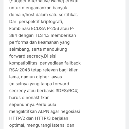
(Subject Alternative Name) efektif
untuk mengamankan banyak
domain/host dalam satu sertifikat.
Dari perspektif kriptografi,
kombinasi ECDSA P-256 atau P-
384 dengan TLS 1.3 memberikan
performa dan keamanan yang
seimbang, serta mendukung
forward secrecy.Di sisi
kompatibilitas, penyediaan fallback
RSA-2048 tetap relevan bagi klien
lama, namun cipher lawas
(misalnya yang tanpa forward
secrecy atau berbasis 3DES/RC4)
harus dinonaktifkan
sepenuhnya.Perlu pula
mengaktifkan ALPN agar negosiasi
HTTP/2 dan HTTP/3 berjalan
optimal, mengurangi latensi dan