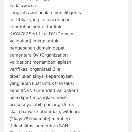
kedaluwarsa.
Langkah awal adalah memilih jenis
sertifikat yang sesuai dengan
kebutuhan arsitektur link
KAYA787.Sertifikat DV (Domain
Validation) cukup untuk
pengesahan domain cepat,
sementara OV (Organization
Validation) menambah lapisan
verifikasi organisasi.Bila
diperlukan sinyal kepercayaan
yang lebih kuat untuk transaksi
sensitif, EV (Extended Validation)
bisa dipertimbangkan meski
prosesnya lebih panjang.Untuk
skala banyak subdomain, wildcard
(*.kaya787.example) memberi
fleksibilitas, sementara SAN