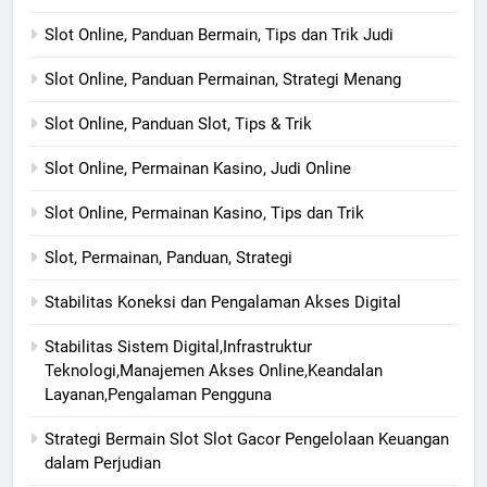
Slot Online, Panduan Bermain, Tips dan Trik Judi
Slot Online, Panduan Permainan, Strategi Menang
Slot Online, Panduan Slot, Tips & Trik
Slot Online, Permainan Kasino, Judi Online
Slot Online, Permainan Kasino, Tips dan Trik
Slot, Permainan, Panduan, Strategi
Stabilitas Koneksi dan Pengalaman Akses Digital
Stabilitas Sistem Digital,Infrastruktur
Teknologi,Manajemen Akses Online,Keandalan
Layanan,Pengalaman Pengguna
Strategi Bermain Slot Slot Gacor Pengelolaan Keuangan
dalam Perjudian