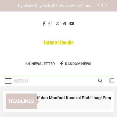
Skip
Cara Memahami Alur Akses Kaya787 Link
to
Alternatif secara Aman dan Terarah
content
Cara Menggunakan LAE138 Link Alternatif dengan
Langkah Mudah Dipahami
Edwinslot Alternatif dan Manfaat Koneksi Stabil
bagi Pengguna dalam Akses Digital Harian
Panduan Singkat Daftar Pokemon787 Tanpa
Kebingungan
Cara Memahami Alur Akses Kaya787 Link
Alternatif secara Aman dan Terarah
Carhartt Hoodie
Dapatkan Koleksi Hoodie Berkualitas Dari
Cara Menggunakan LAE138 Link Alternatif dengan
NEWSLETTER
RANDOM NEWS
Langkah Mudah Dipahami
Carhartt Hoodie.
MENU
winslot Alternatif dan Manfaat Koneksi Stabil bagi Pengguna 
HEADLINES
Months Ago