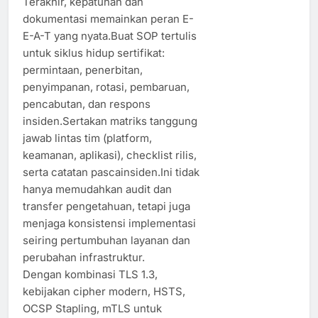
Terakhir, kepatuhan dan
dokumentasi memainkan peran E-
E-A-T yang nyata.Buat SOP tertulis
untuk siklus hidup sertifikat:
permintaan, penerbitan,
penyimpanan, rotasi, pembaruan,
pencabutan, dan respons
insiden.Sertakan matriks tanggung
jawab lintas tim (platform,
keamanan, aplikasi), checklist rilis,
serta catatan pascainsiden.Ini tidak
hanya memudahkan audit dan
transfer pengetahuan, tetapi juga
menjaga konsistensi implementasi
seiring pertumbuhan layanan dan
perubahan infrastruktur.
Dengan kombinasi TLS 1.3,
kebijakan cipher modern, HSTS,
OCSP Stapling, mTLS untuk