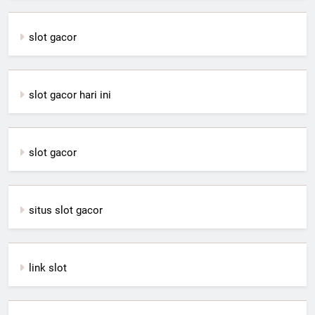
slot gacor
slot gacor hari ini
slot gacor
situs slot gacor
link slot