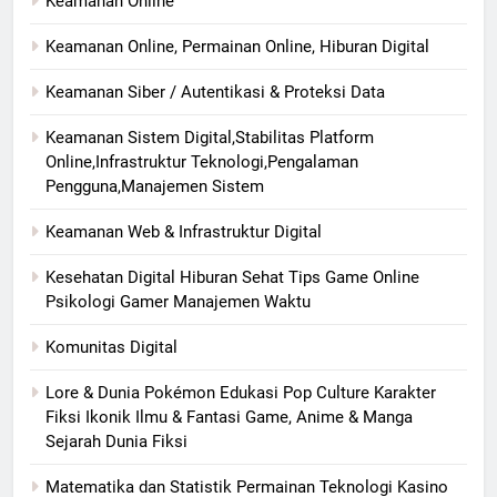
Keamanan Online
Keamanan Online, Permainan Online, Hiburan Digital
Keamanan Siber / Autentikasi & Proteksi Data
Keamanan Sistem Digital,Stabilitas Platform
Online,Infrastruktur Teknologi,Pengalaman
Pengguna,Manajemen Sistem
Keamanan Web & Infrastruktur Digital
Kesehatan Digital Hiburan Sehat Tips Game Online
Psikologi Gamer Manajemen Waktu
Komunitas Digital
Lore & Dunia Pokémon Edukasi Pop Culture Karakter
Fiksi Ikonik Ilmu & Fantasi Game, Anime & Manga
Sejarah Dunia Fiksi
Matematika dan Statistik Permainan Teknologi Kasino