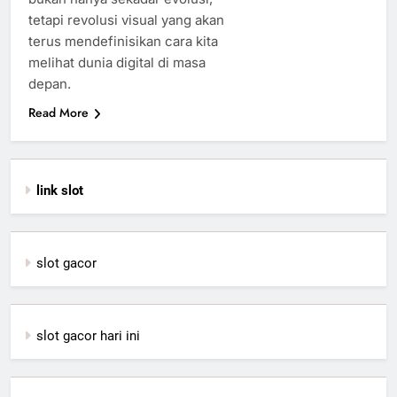
tetapi revolusi visual yang akan
terus mendefinisikan cara kita
melihat dunia digital di masa
depan.
Read More
link slot
slot gacor
slot gacor hari ini