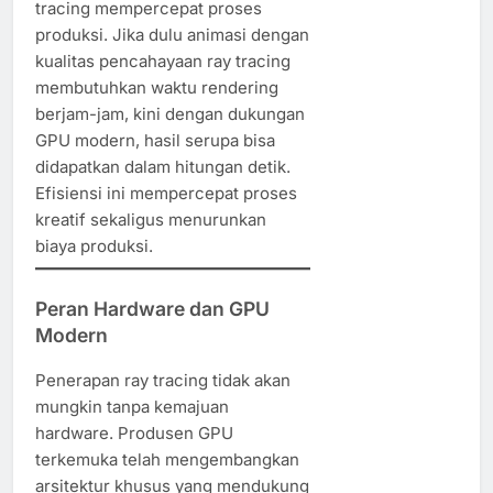
tracing mempercepat proses
produksi. Jika dulu animasi dengan
kualitas pencahayaan ray tracing
membutuhkan waktu rendering
berjam-jam, kini dengan dukungan
GPU modern, hasil serupa bisa
didapatkan dalam hitungan detik.
Efisiensi ini mempercepat proses
kreatif sekaligus menurunkan
biaya produksi.
Peran Hardware dan GPU
Modern
Penerapan ray tracing tidak akan
mungkin tanpa kemajuan
hardware. Produsen GPU
terkemuka telah mengembangkan
arsitektur khusus yang mendukung