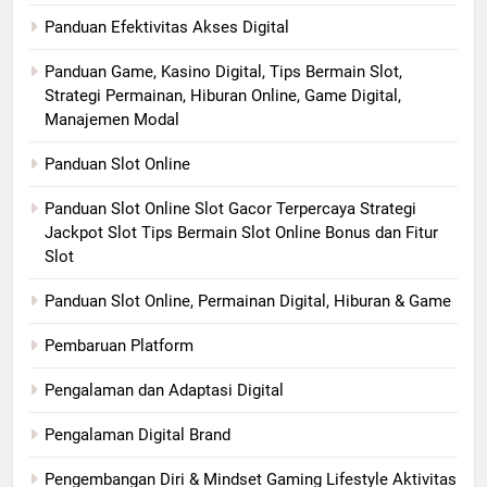
Panduan Efektivitas Akses Digital
Panduan Game, Kasino Digital, Tips Bermain Slot,
Strategi Permainan, Hiburan Online, Game Digital,
Manajemen Modal
Panduan Slot Online
Panduan Slot Online Slot Gacor Terpercaya Strategi
Jackpot Slot Tips Bermain Slot Online Bonus dan Fitur
Slot
Panduan Slot Online, Permainan Digital, Hiburan & Game
Pembaruan Platform
Pengalaman dan Adaptasi Digital
Pengalaman Digital Brand
Pengembangan Diri & Mindset Gaming Lifestyle Aktivitas