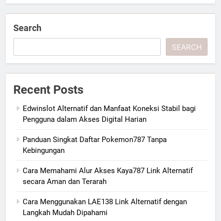
Search
SEARCH
Recent Posts
Edwinslot Alternatif dan Manfaat Koneksi Stabil bagi
Pengguna dalam Akses Digital Harian
Panduan Singkat Daftar Pokemon787 Tanpa
Kebingungan
Cara Memahami Alur Akses Kaya787 Link Alternatif
secara Aman dan Terarah
Cara Menggunakan LAE138 Link Alternatif dengan
Langkah Mudah Dipahami