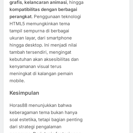
grafis
,
kelancaran animasi
, hingga
kompatibilitas dengan berbagai
perangkat
. Penggunaan teknologi
HTML5 memungkinkan tema
tampil sempurna di berbagai
ukuran layar, dari smartphone
hingga desktop. Ini menjadi nilai
tambah tersendiri, mengingat
kebutuhan akan aksesibilitas dan
kenyamanan visual terus
meningkat di kalangan pemain
mobile.
Kesimpulan
Horas88 menunjukkan bahwa
keberagaman tema bukan hanya
soal estetika, tetapi bagian penting
dari strategi pengalaman