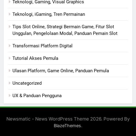
Teknologi, Gaming, Visual Graphics
Teknologi, iGaming, Tren Permainan
Tips Slot Online, Strategi Bermain Game, Fitur Slot
Unggulan, Pengelolaan Modal, Panduan Pemain Slot
Transformasi Platform Digital
Tutorial Akses Pemula
Ulasan Platform, Game Online, Panduan Pemula
Uncategorized
UX & Panduan Pengguna
Newsmatic - News WordPress Theme 2026. Powered By
.
BlazeThemes