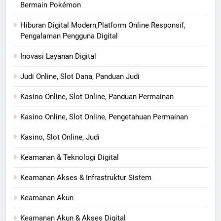
Bermain Pokémon
Hiburan Digital Modern,Platform Online Responsif,
Pengalaman Pengguna Digital
Inovasi Layanan Digital
Judi Online, Slot Dana, Panduan Judi
Kasino Online, Slot Online, Panduan Permainan
Kasino Online, Slot Online, Pengetahuan Permainan
Kasino, Slot Online, Judi
Keamanan & Teknologi Digital
Keamanan Akses & Infrastruktur Sistem
Keamanan Akun
Keamanan Akun & Akses Digital