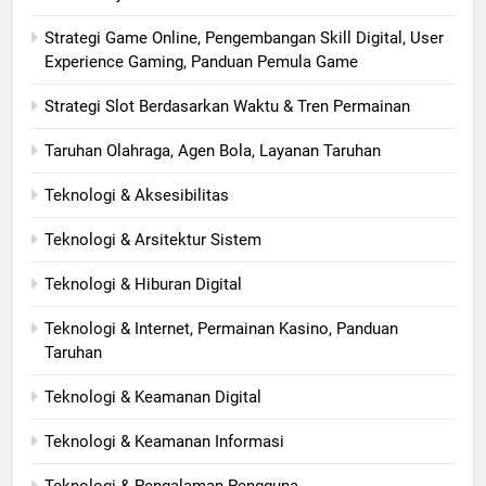
Strategi Game Online, Pengembangan Skill Digital, User
Experience Gaming, Panduan Pemula Game
Strategi Slot Berdasarkan Waktu & Tren Permainan
Taruhan Olahraga, Agen Bola, Layanan Taruhan
Teknologi & Aksesibilitas
Teknologi & Arsitektur Sistem
Teknologi & Hiburan Digital
Teknologi & Internet, Permainan Kasino, Panduan
Taruhan
Teknologi & Keamanan Digital
Teknologi & Keamanan Informasi
Teknologi & Pengalaman Pengguna