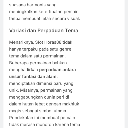
suasana harmonis yang
meningkatkan keterlibatan pemain
tanpa membuat lelah secara visual.
Variasi dan Perpaduan Tema
Menariknya, Slot Horas88 tidak
hanya terpaku pada satu genre
tema dalam satu permainan.
Beberapa permainan bahkan
menghadirkan
perpaduan antara
unsur fantasi dan alam
,
menciptakan dimensi baru yang
unik. Misalnya, permainan yang
menggabungkan dunia peri di
dalam hutan lebat dengan makhluk
magis sebagai simbol utama.
Pendekatan ini membuat pemain
tidak merasa monoton karena tema