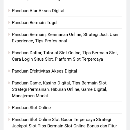
Panduan Alur Akses Digital
Panduan Bermain Togel
Panduan Bermain, Keamanan Online, Strategi Judi, User
Experience, Tips Profesional
Panduan Daftar, Tutorial Slot Online, Tips Bermain Slot,
Cara Login Situs Slot, Platform Slot Terpercaya
Panduan Efektivitas Akses Digital
Panduan Game, Kasino Digital, Tips Bermain Slot,
Strategi Permainan, Hiburan Online, Game Digital,
Manajemen Modal
Panduan Slot Online
Panduan Slot Online Slot Gacor Terpercaya Strategi
Jackpot Slot Tips Bermain Slot Online Bonus dan Fitur