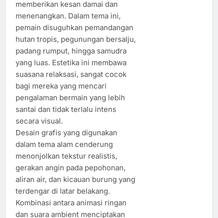
memberikan kesan damai dan
menenangkan. Dalam tema ini,
pemain disuguhkan pemandangan
hutan tropis, pegunungan bersalju,
padang rumput, hingga samudra
yang luas. Estetika ini membawa
suasana relaksasi, sangat cocok
bagi mereka yang mencari
pengalaman bermain yang lebih
santai dan tidak terlalu intens
secara visual.
Desain grafis yang digunakan
dalam tema alam cenderung
menonjolkan tekstur realistis,
gerakan angin pada pepohonan,
aliran air, dan kicauan burung yang
terdengar di latar belakang.
Kombinasi antara animasi ringan
dan suara ambient menciptakan