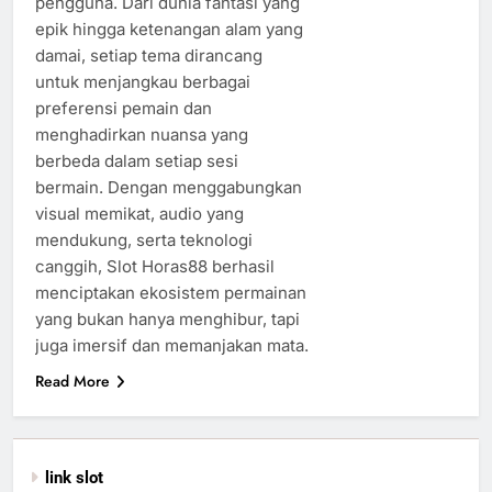
pengguna. Dari dunia fantasi yang
epik hingga ketenangan alam yang
damai, setiap tema dirancang
untuk menjangkau berbagai
preferensi pemain dan
menghadirkan nuansa yang
berbeda dalam setiap sesi
bermain. Dengan menggabungkan
visual memikat, audio yang
mendukung, serta teknologi
canggih, Slot Horas88 berhasil
menciptakan ekosistem permainan
yang bukan hanya menghibur, tapi
juga imersif dan memanjakan mata.
Read More
link slot