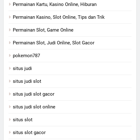
Permainan Kartu, Kasino Online, Hiburan
Permainan Kasino, Slot Online, Tips dan Trik
Permainan Slot, Game Online
Permainan Slot, Judi Online, Slot Gacor
pokemon787
situs judi
situs judi slot
situs judi slot gacor
situs judi slot online
situs slot
situs slot gacor