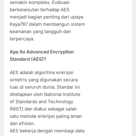
semakin kompleks. Evaluasi
berkelanjutan terhadap AES
menjadi bagian penting dari upaya
Kaya787 dalam membangun sistem
keamanan yang tangguh dan
terpercaya.
Apa Itu Advanced Encryption
Standard (AES)?
AES adalah algoritma enkripsi
simetris yang digunakan secara
luas di seluruh dunia. Standar ini
ditetapkan oleh National Institute
of Standards and Technology
(NIST) dan diakui sebagai salah
satu metode enkripsi paling aman
dan efisien.
AES bekerja dengan membagi data