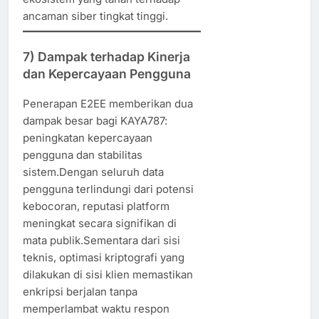
ancaman siber tingkat tinggi.
7) Dampak terhadap Kinerja
dan Kepercayaan Pengguna
Penerapan E2EE memberikan dua
dampak besar bagi KAYA787:
peningkatan kepercayaan
pengguna dan stabilitas
sistem.Dengan seluruh data
pengguna terlindungi dari potensi
kebocoran, reputasi platform
meningkat secara signifikan di
mata publik.Sementara dari sisi
teknis, optimasi kriptografi yang
dilakukan di sisi klien memastikan
enkripsi berjalan tanpa
memperlambat waktu respon