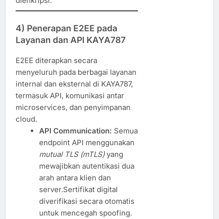
dienkripsi.
4) Penerapan E2EE pada
Layanan dan API KAYA787
E2EE diterapkan secara
menyeluruh pada berbagai layanan
internal dan eksternal di KAYA787,
termasuk API, komunikasi antar
microservices, dan penyimpanan
cloud.
API Communication:
Semua
endpoint API menggunakan
mutual TLS (mTLS)
yang
mewajibkan autentikasi dua
arah antara klien dan
server.Sertifikat digital
diverifikasi secara otomatis
untuk mencegah spoofing.