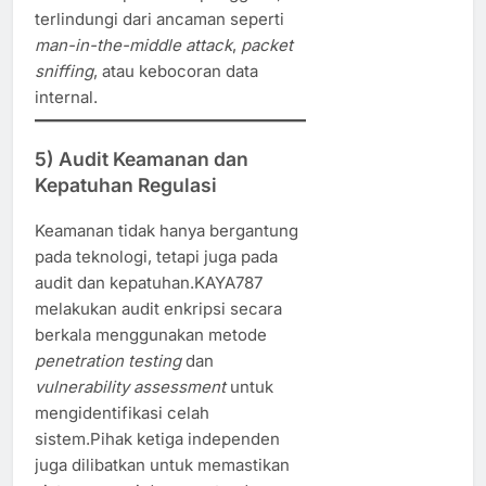
terlindungi dari ancaman seperti
man-in-the-middle attack
,
packet
sniffing
, atau kebocoran data
internal.
5) Audit Keamanan dan
Kepatuhan Regulasi
Keamanan tidak hanya bergantung
pada teknologi, tetapi juga pada
audit dan kepatuhan.KAYA787
melakukan audit enkripsi secara
berkala menggunakan metode
penetration testing
dan
vulnerability assessment
untuk
mengidentifikasi celah
sistem.Pihak ketiga independen
juga dilibatkan untuk memastikan