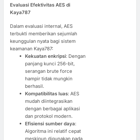
Evaluasi Efektivitas AES di
Kaya787
Dalam evaluasi internal, AES
terbukti memberikan sejumlah
keunggulan nyata bagi sistem
keamanan Kaya787:
Kekuatan enkripsi
: Dengan
panjang kunci 256-bit,
serangan brute force
hampir tidak mungkin
berhasil.
Kompatibilitas luas
: AES
mudah diintegrasikan
dengan berbagai aplikasi
dan protokol modern.
Efisiensi sumber daya
:
Algoritma ini relatif cepat
meskipun digunakan pada