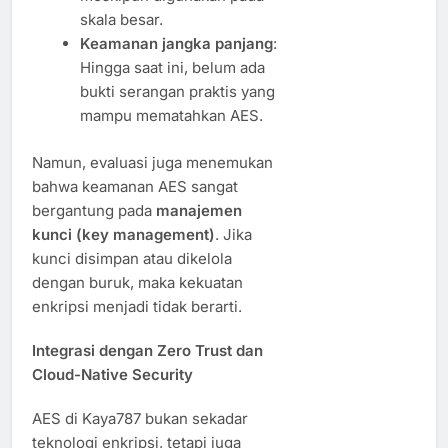
skala besar.
Keamanan jangka panjang
:
Hingga saat ini, belum ada
bukti serangan praktis yang
mampu mematahkan AES.
Namun, evaluasi juga menemukan
bahwa keamanan AES sangat
bergantung pada
manajemen
kunci (key management)
. Jika
kunci disimpan atau dikelola
dengan buruk, maka kekuatan
enkripsi menjadi tidak berarti.
Integrasi dengan Zero Trust dan
Cloud-Native Security
AES di Kaya787 bukan sekadar
teknologi enkripsi, tetapi juga