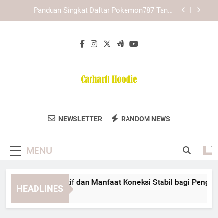
Skip
Cara Memahami Alur Akses Kaya787 Link
to
Alternatif secara Aman dan Terarah
content
Cara Menggunakan LAE138 Link Alternatif dengan
Langkah Mudah Dipahami
Edwinslot Alternatif dan Manfaat Koneksi Stabil
bagi Pengguna dalam Akses Digital Harian
Panduan Singkat Daftar Pokemon787 Tanpa
Kebingungan
Cara Memahami Alur Akses Kaya787 Link
Alternatif secara Aman dan Terarah
Carhartt Hoodie
Dapatkan Koleksi Hoodie Berkualitas Dari
Cara Menggunakan LAE138 Link Alternatif dengan
NEWSLETTER
RANDOM NEWS
Langkah Mudah Dipahami
Carhartt Hoodie.
MENU
winslot Alternatif dan Manfaat Koneksi Stabil bagi Pengguna 
HEADLINES
Months Ago