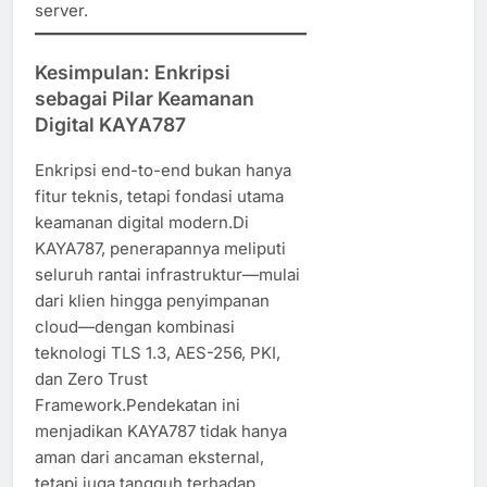
server.
Kesimpulan: Enkripsi
sebagai Pilar Keamanan
Digital KAYA787
Enkripsi end-to-end bukan hanya
fitur teknis, tetapi fondasi utama
keamanan digital modern.Di
KAYA787, penerapannya meliputi
seluruh rantai infrastruktur—mulai
dari klien hingga penyimpanan
cloud—dengan kombinasi
teknologi TLS 1.3, AES-256, PKI,
dan Zero Trust
Framework.Pendekatan ini
menjadikan KAYA787 tidak hanya
aman dari ancaman eksternal,
tetapi juga tangguh terhadap