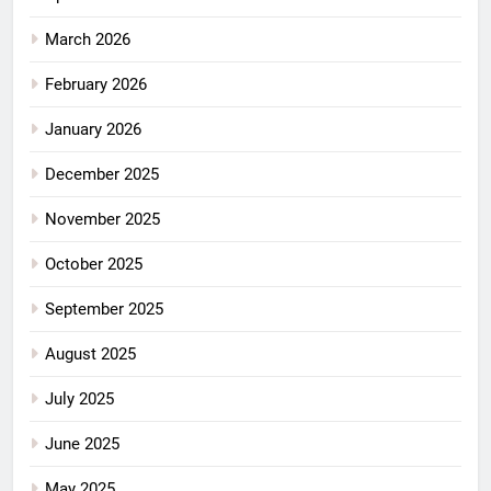
March 2026
February 2026
January 2026
December 2025
November 2025
October 2025
September 2025
August 2025
July 2025
June 2025
May 2025