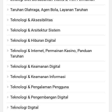
Taruhan Olahraga, Agen Bola, Layanan Taruhan
Teknologi & Aksesibilitas
Teknologi & Arsitektur Sistem
Teknologi & Hiburan Digital
Teknologi & Internet, Permainan Kasino, Panduan
Taruhan
Teknologi & Keamanan Digital
Teknologi & Keamanan Informasi
Teknologi & Pengalaman Pengguna
Teknologi & Pengembangan Digital
Teknologi Digital