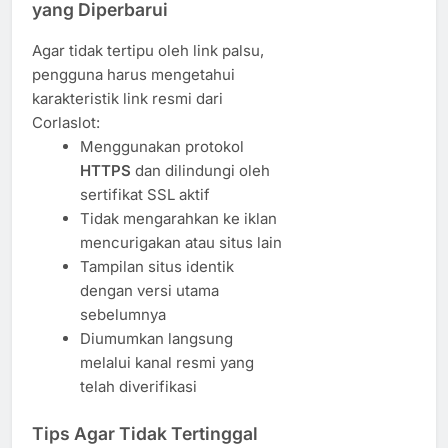
yang Diperbarui
Agar tidak tertipu oleh link palsu,
pengguna harus mengetahui
karakteristik link resmi dari
Corlaslot:
Menggunakan protokol
HTTPS
dan dilindungi oleh
sertifikat SSL aktif
Tidak mengarahkan ke iklan
mencurigakan atau situs lain
Tampilan situs identik
dengan versi utama
sebelumnya
Diumumkan langsung
melalui kanal resmi yang
telah diverifikasi
Tips Agar Tidak Tertinggal