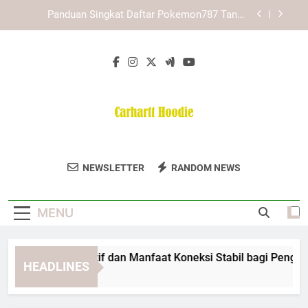
Skip
Cara Memahami Alur Akses Kaya787 Link
to
Alternatif secara Aman dan Terarah
content
Cara Menggunakan LAE138 Link Alternatif dengan
Langkah Mudah Dipahami
Edwinslot Alternatif dan Manfaat Koneksi Stabil
bagi Pengguna dalam Akses Digital Harian
Panduan Singkat Daftar Pokemon787 Tanpa
Kebingungan
Cara Memahami Alur Akses Kaya787 Link
Alternatif secara Aman dan Terarah
Carhartt Hoodie
Dapatkan Koleksi Hoodie Berkualitas Dari
Cara Menggunakan LAE138 Link Alternatif dengan
NEWSLETTER
RANDOM NEWS
Langkah Mudah Dipahami
Carhartt Hoodie.
MENU
winslot Alternatif dan Manfaat Koneksi Stabil bagi Pengguna d
HEADLINES
onths Ago