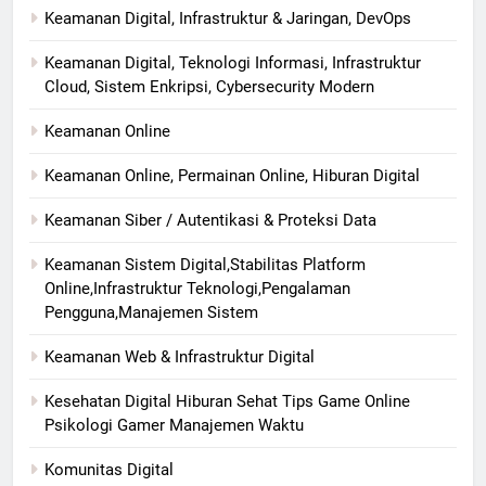
Keamanan Digital, Infrastruktur & Jaringan, DevOps
Keamanan Digital, Teknologi Informasi, Infrastruktur
Cloud, Sistem Enkripsi, Cybersecurity Modern
Keamanan Online
Keamanan Online, Permainan Online, Hiburan Digital
Keamanan Siber / Autentikasi & Proteksi Data
Keamanan Sistem Digital,Stabilitas Platform
Online,Infrastruktur Teknologi,Pengalaman
Pengguna,Manajemen Sistem
Keamanan Web & Infrastruktur Digital
Kesehatan Digital Hiburan Sehat Tips Game Online
Psikologi Gamer Manajemen Waktu
Komunitas Digital