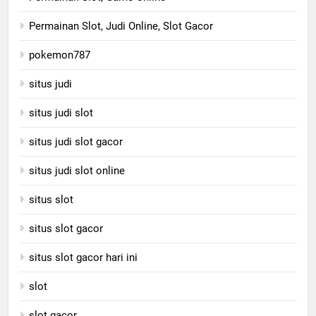
Permainan Slot, Judi Online, Slot Gacor
pokemon787
situs judi
situs judi slot
situs judi slot gacor
situs judi slot online
situs slot
situs slot gacor
situs slot gacor hari ini
slot
slot gacor