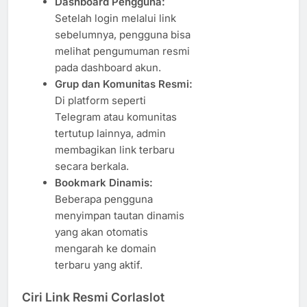
Dashboard Pengguna:
Setelah login melalui link
sebelumnya, pengguna bisa
melihat pengumuman resmi
pada dashboard akun.
Grup dan Komunitas Resmi:
Di platform seperti
Telegram atau komunitas
tertutup lainnya, admin
membagikan link terbaru
secara berkala.
Bookmark Dinamis:
Beberapa pengguna
menyimpan tautan dinamis
yang akan otomatis
mengarah ke domain
terbaru yang aktif.
Ciri Link Resmi Corlaslot