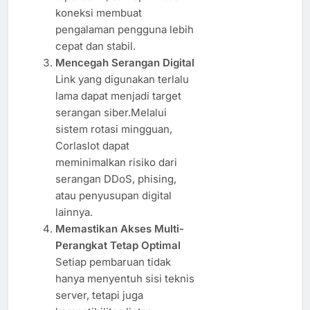
koneksi membuat
pengalaman pengguna lebih
cepat dan stabil.
Mencegah Serangan Digital
Link yang digunakan terlalu
lama dapat menjadi target
serangan siber.Melalui
sistem rotasi mingguan,
Corlaslot dapat
meminimalkan risiko dari
serangan DDoS, phising,
atau penyusupan digital
lainnya.
Memastikan Akses Multi-
Perangkat Tetap Optimal
Setiap pembaruan tidak
hanya menyentuh sisi teknis
server, tetapi juga