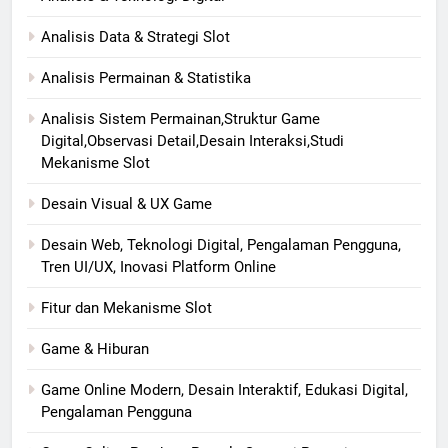
Analisis Data & Strategi Slot
Analisis Permainan & Statistika
Analisis Sistem Permainan,Struktur Game
Digital,Observasi Detail,Desain Interaksi,Studi
Mekanisme Slot
Desain Visual & UX Game
Desain Web, Teknologi Digital, Pengalaman Pengguna,
Tren UI/UX, Inovasi Platform Online
Fitur dan Mekanisme Slot
Game & Hiburan
Game Online Modern, Desain Interaktif, Edukasi Digital,
Pengalaman Pengguna