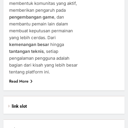
membentuk komunitas yang aktif,
memberikan pengaruh pada
pengembangan game
, dan
membantu pemain lain dalam
membuat keputusan permainan
yang lebih cerdas. Dari
kemenangan besar
hingga
tantangan teknis
, setiap
pengalaman pengguna adalah
bagian dari kisah yang lebih besar
tentang platform ini.
Read More
link slot