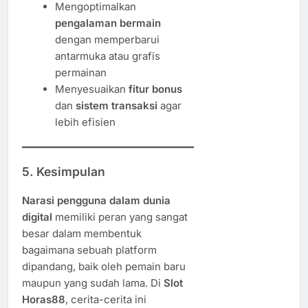
Mengoptimalkan
pengalaman bermain
dengan memperbarui
antarmuka atau grafis
permainan
Menyesuaikan
fitur bonus
dan
sistem transaksi
agar
lebih efisien
5.
Kesimpulan
Narasi pengguna dalam dunia
digital
memiliki peran yang sangat
besar dalam membentuk
bagaimana sebuah platform
dipandang, baik oleh pemain baru
maupun yang sudah lama. Di
Slot
Horas88
, cerita-cerita ini