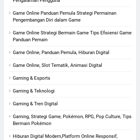
Pengalaman Pengguna
Game Online Panduan Pemula Strategi Permainan
Pengembangan Diri dalam Game
Game Online Strategi Bermain Game Tips Efisiensi Game
Panduan Pemain
Game Online, Panduan Pemula, Hiburan Digital
Game Online, Slot Tematik, Animasi Digital
Gaming & Esports
Gaming & Teknologi
Gaming & Tren Digital
Gaming, Strategi Game, Pokémon, RPG, Pop Culture, Tips
Bermain Pokémon
Hiburan Digital Modern,Platform Online Responsif,