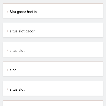
Slot gacor hari ini
situs slot gacor
situs slot
slot
situs slot