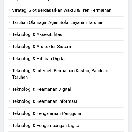
Strategi Slot Berdasarkan Waktu & Tren Permainan
Taruhan Olahraga, Agen Bola, Layanan Taruhan
Teknologi & Aksesibilitas
Teknologi & Arsitektur Sistem
Teknologi & Hiburan Digital
Teknologi & Internet, Permainan Kasino, Panduan
Taruhan
Teknologi & Keamanan Digital
Teknologi & Keamanan Informasi
Teknologi & Pengalaman Pengguna
Teknologi & Pengembangan Digital