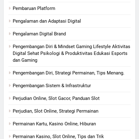
Pembaruan Platform
Pengalaman dan Adaptasi Digital
Pengalaman Digital Brand
Pengembangan Diri & Mindset Gaming Lifestyle Aktivitas
Digital Sehat Psikologi & Produktivitas Edukasi Esports
dan Gaming
Pengembangan Diri, Strategi Permainan, Tips Menang.
Pengembangan Sistem & Infrastruktur
Perjudian Online, Slot Gacor, Panduan Slot
Perjudian, Slot Online, Strategi Permainan
Permainan Kartu, Kasino Online, Hiburan
Permainan Kasino, Slot Online, Tips dan Trik