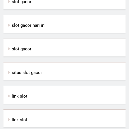
slot gacor
slot gacor hari ini
slot gacor
situs slot gacor
link slot
link slot