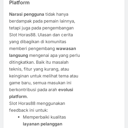
Platform
Narasi pengguna
tidak hanya
berdampak pada pemain lainnya,
tetapi juga pada pengembangan
Slot Horas88. Ulasan dan cerita
yang dibagikan di komunitas
memberi pengembang
wawasan
langsung
mengenai apa yang perlu
ditingkatkan. Baik itu masalah
teknis, fitur yang kurang, atau
keinginan untuk melihat tema atau
game baru, semua masukan ini
berkontribusi pada arah
evolusi
platform
.
Slot Horas88 menggunakan
feedback ini untuk:
Memperbaiki kualitas
layanan pelanggan