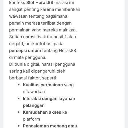
konteks
Slot Horas88
, narasi ini
sangat penting karena memberikan
wawasan tentang bagaimana
pemain merasa terlibat dengan
permainan yang mereka mainkan.
Setiap narasi, baik itu positif atau
negatif, berkontribusi pada
persepsi umum
tentang Horas88
di mata pengguna.
Di dunia digital, narasi pengguna
sering kali dipengaruhi oleh
berbagai faktor, seperti:
Kualitas permainan
yang
ditawarkan
Interaksi dengan layanan
pelanggan
Kemudahan akses
ke
platform
Pengalaman menang atau