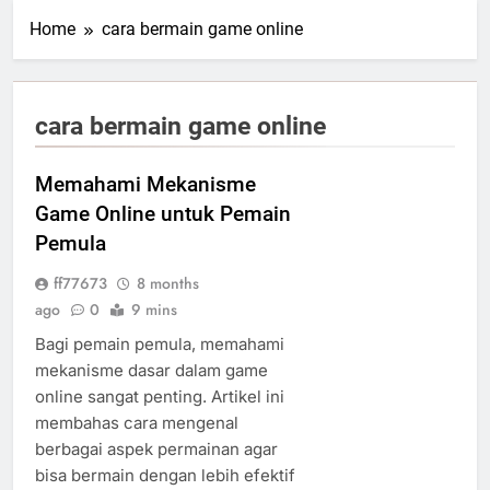
Home
cara bermain game online
cara bermain game online
Memahami Mekanisme
Game Online untuk Pemain
Pemula
ff77673
8 months
ago
0
9 mins
Bagi pemain pemula, memahami
mekanisme dasar dalam game
online sangat penting. Artikel ini
membahas cara mengenal
berbagai aspek permainan agar
bisa bermain dengan lebih efektif