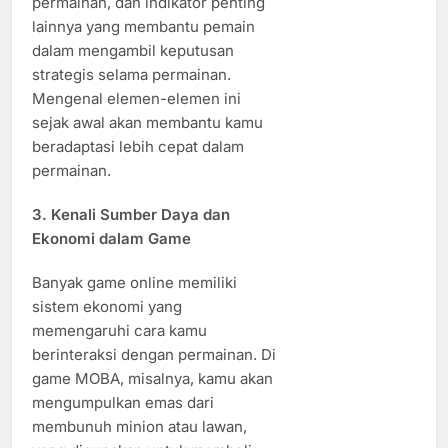
permainan, dan indikator penting
lainnya yang membantu pemain
dalam mengambil keputusan
strategis selama permainan.
Mengenal elemen-elemen ini
sejak awal akan membantu kamu
beradaptasi lebih cepat dalam
permainan.
3.
Kenali Sumber Daya dan
Ekonomi dalam Game
Banyak game online memiliki
sistem ekonomi yang
memengaruhi cara kamu
berinteraksi dengan permainan. Di
game MOBA, misalnya, kamu akan
mengumpulkan emas dari
membunuh minion atau lawan,