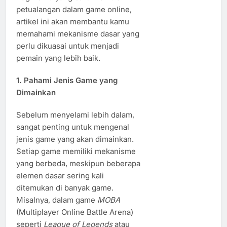
petualangan dalam game online,
artikel ini akan membantu kamu
memahami mekanisme dasar yang
perlu dikuasai untuk menjadi
pemain yang lebih baik.
1.
Pahami Jenis Game yang
Dimainkan
Sebelum menyelami lebih dalam,
sangat penting untuk mengenal
jenis game yang akan dimainkan.
Setiap game memiliki mekanisme
yang berbeda, meskipun beberapa
elemen dasar sering kali
ditemukan di banyak game.
Misalnya, dalam game
MOBA
(Multiplayer Online Battle Arena)
seperti
League of Legends
atau