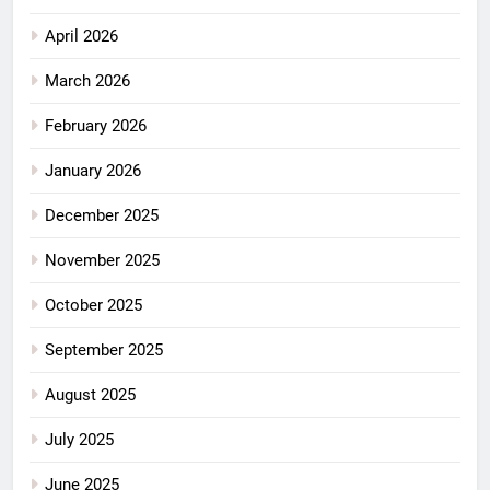
April 2026
March 2026
February 2026
January 2026
December 2025
November 2025
October 2025
September 2025
August 2025
July 2025
June 2025