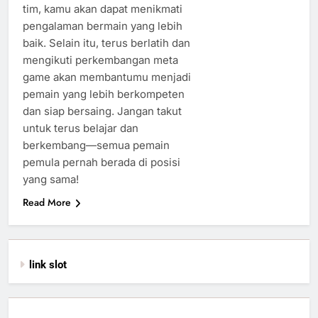
tim, kamu akan dapat menikmati
pengalaman bermain yang lebih
baik. Selain itu, terus berlatih dan
mengikuti perkembangan meta
game akan membantumu menjadi
pemain yang lebih berkompeten
dan siap bersaing. Jangan takut
untuk terus belajar dan
berkembang—semua pemain
pemula pernah berada di posisi
yang sama!
Read More
link slot