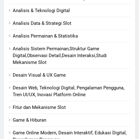
Analisis & Teknologi Digital
Analisis Data & Strategi Slot
Analisis Permainan & Statistika
Analisis Sistem Permainan,Struktur Game
Digital,Observasi Detail,Desain Interaksi,Studi
Mekanisme Slot
Desain Visual & UX Game
Desain Web, Teknologi Digital, Pengalaman Pengguna,
Tren UI/UX, Inovasi Platform Online
Fitur dan Mekanisme Slot
Game & Hiburan
Game Online Modern, Desain Interaktif, Edukasi Digital,