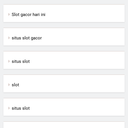
Slot gacor hari ini
situs slot gacor
situs slot
slot
situs slot