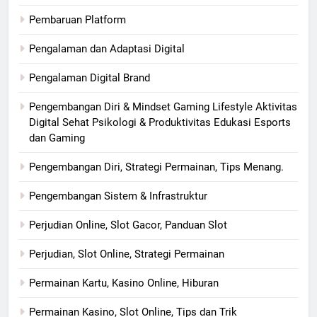
Pembaruan Platform
Pengalaman dan Adaptasi Digital
Pengalaman Digital Brand
Pengembangan Diri & Mindset Gaming Lifestyle Aktivitas
Digital Sehat Psikologi & Produktivitas Edukasi Esports
dan Gaming
Pengembangan Diri, Strategi Permainan, Tips Menang.
Pengembangan Sistem & Infrastruktur
Perjudian Online, Slot Gacor, Panduan Slot
Perjudian, Slot Online, Strategi Permainan
Permainan Kartu, Kasino Online, Hiburan
Permainan Kasino, Slot Online, Tips dan Trik