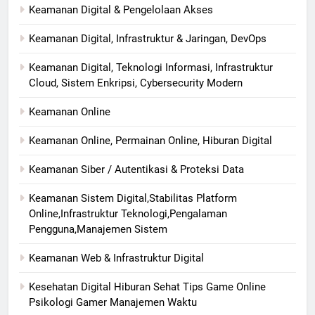
Keamanan Digital & Pengelolaan Akses
Keamanan Digital, Infrastruktur & Jaringan, DevOps
Keamanan Digital, Teknologi Informasi, Infrastruktur
Cloud, Sistem Enkripsi, Cybersecurity Modern
Keamanan Online
Keamanan Online, Permainan Online, Hiburan Digital
Keamanan Siber / Autentikasi & Proteksi Data
Keamanan Sistem Digital,Stabilitas Platform
Online,Infrastruktur Teknologi,Pengalaman
Pengguna,Manajemen Sistem
Keamanan Web & Infrastruktur Digital
Kesehatan Digital Hiburan Sehat Tips Game Online
Psikologi Gamer Manajemen Waktu