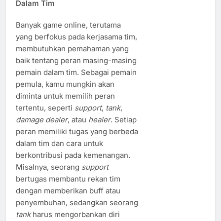
Dalam Tim
Banyak game online, terutama
yang berfokus pada kerjasama tim,
membutuhkan pemahaman yang
baik tentang peran masing-masing
pemain dalam tim. Sebagai pemain
pemula, kamu mungkin akan
diminta untuk memilih peran
tertentu, seperti
support
,
tank
,
damage dealer
, atau
healer
. Setiap
peran memiliki tugas yang berbeda
dalam tim dan cara untuk
berkontribusi pada kemenangan.
Misalnya, seorang
support
bertugas membantu rekan tim
dengan memberikan buff atau
penyembuhan, sedangkan seorang
tank
harus mengorbankan diri