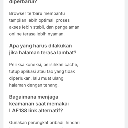
diperbarui?
Browser terbaru membantu
tampilan lebih optimal, proses
akses lebih stabil, dan pengalaman
online terasa lebih nyaman.
Apa yang harus dilakukan
jika halaman terasa lambat?
Periksa koneksi, bersihkan cache,
tutup aplikasi atau tab yang tidak
diperlukan, lalu muat ulang
halaman dengan tenang.
Bagaimana menjaga
keamanan saat memakai
LAE138 link alternatif?
Gunakan perangkat pribadi, hindari