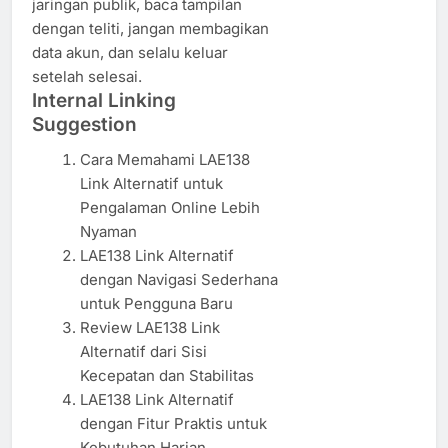
jaringan publik, baca tampilan
dengan teliti, jangan membagikan
data akun, dan selalu keluar
setelah selesai.
Internal Linking
Suggestion
Cara Memahami LAE138
Link Alternatif untuk
Pengalaman Online Lebih
Nyaman
LAE138 Link Alternatif
dengan Navigasi Sederhana
untuk Pengguna Baru
Review LAE138 Link
Alternatif dari Sisi
Kecepatan dan Stabilitas
LAE138 Link Alternatif
dengan Fitur Praktis untuk
Kebutuhan Harian