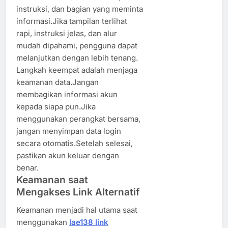
instruksi, dan bagian yang meminta
informasi.Jika tampilan terlihat
rapi, instruksi jelas, dan alur
mudah dipahami, pengguna dapat
melanjutkan dengan lebih tenang.
Langkah keempat adalah menjaga
keamanan data.Jangan
membagikan informasi akun
kepada siapa pun.Jika
menggunakan perangkat bersama,
jangan menyimpan data login
secara otomatis.Setelah selesai,
pastikan akun keluar dengan
benar.
Keamanan saat
Mengakses Link Alternatif
Keamanan menjadi hal utama saat
menggunakan
lae138 link