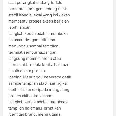
saat perangkat sedang terlalu
berat atau jaringan sedang tidak
stabil.Kondisi awal yang baik akan
membantu proses akses berjalan
lebih lancar.
Langkah kedua adalah membuka
halaman dengan teliti dan
menunggu sampai tampilan
termuat sempurna.Jangan
langsung memilih menu atau
memasukkan data ketika halaman
masih dalam proses
loading.Menunggu beberapa detik
sampai tampilan stabil sering kali
lebih efisien daripada mengulang
proses akibat kesalahan.
Langkah ketiga adalah membaca
tampilan halaman.Perhatikan
identitas brand, menu utama,