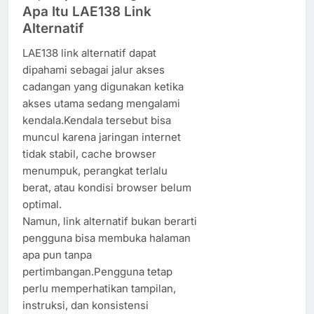
Apa Itu LAE138 Link
Alternatif
LAE138 link alternatif dapat
dipahami sebagai jalur akses
cadangan yang digunakan ketika
akses utama sedang mengalami
kendala.Kendala tersebut bisa
muncul karena jaringan internet
tidak stabil, cache browser
menumpuk, perangkat terlalu
berat, atau kondisi browser belum
optimal.
Namun, link alternatif bukan berarti
pengguna bisa membuka halaman
apa pun tanpa
pertimbangan.Pengguna tetap
perlu memperhatikan tampilan,
instruksi, dan konsistensi