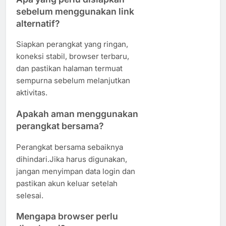
sebelum menggunakan link
alternatif?
Siapkan perangkat yang ringan,
koneksi stabil, browser terbaru,
dan pastikan halaman termuat
sempurna sebelum melanjutkan
aktivitas.
Apakah aman menggunakan
perangkat bersama?
Perangkat bersama sebaiknya
dihindari.Jika harus digunakan,
jangan menyimpan data login dan
pastikan akun keluar setelah
selesai.
Mengapa browser perlu