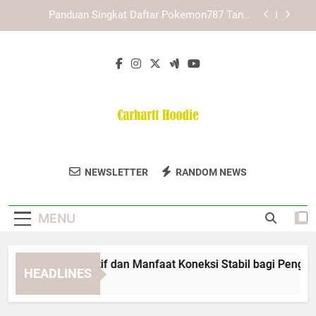
Skip
Cara Memahami Alur Akses Kaya787 Link
to
Alternatif secara Aman dan Terarah
content
Cara Menggunakan LAE138 Link Alternatif dengan
Langkah Mudah Dipahami
Edwinslot Alternatif dan Manfaat Koneksi Stabil
bagi Pengguna dalam Akses Digital Harian
Panduan Singkat Daftar Pokemon787 Tanpa
Kebingungan
Cara Memahami Alur Akses Kaya787 Link
Alternatif secara Aman dan Terarah
Carhartt Hoodie
Dapatkan Koleksi Hoodie Berkualitas Dari
Cara Menggunakan LAE138 Link Alternatif dengan
NEWSLETTER
RANDOM NEWS
Langkah Mudah Dipahami
Carhartt Hoodie.
MENU
winslot Alternatif dan Manfaat Koneksi Stabil bagi Pengguna 
HEADLINES
Months Ago