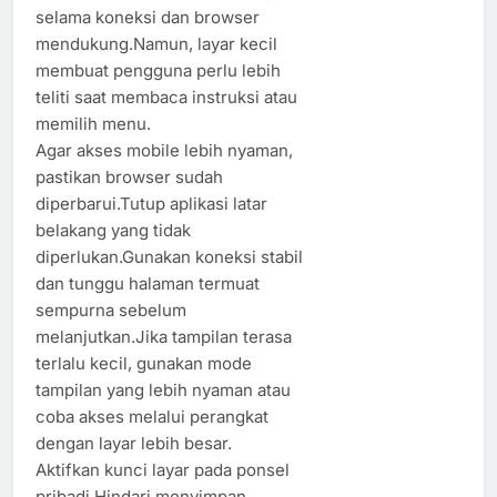
selama koneksi dan browser
mendukung.Namun, layar kecil
membuat pengguna perlu lebih
teliti saat membaca instruksi atau
memilih menu.
Agar akses mobile lebih nyaman,
pastikan browser sudah
diperbarui.Tutup aplikasi latar
belakang yang tidak
diperlukan.Gunakan koneksi stabil
dan tunggu halaman termuat
sempurna sebelum
melanjutkan.Jika tampilan terasa
terlalu kecil, gunakan mode
tampilan yang lebih nyaman atau
coba akses melalui perangkat
dengan layar lebih besar.
Aktifkan kunci layar pada ponsel
pribadi.Hindari menyimpan