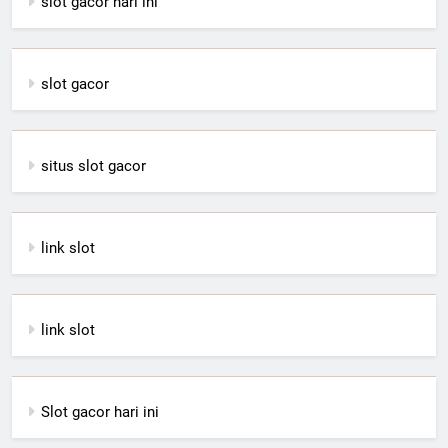
slot gacor hari ini
slot gacor
situs slot gacor
link slot
link slot
Slot gacor hari ini