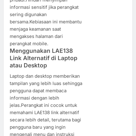
informasi sensitif jika perangkat
sering digunakan
bersama.Kebiasaan ini membantu
menjaga keamanan saat
mengakses halaman dari
perangkat mobile.
Menggunakan LAE138
Link Alternatif di Laptop
atau Desktop
Laptop dan desktop memberikan
tampilan yang lebih luas sehingga
pengguna dapat membaca
informasi dengan lebih
jelas.Perangkat ini cocok untuk
memahami LAE138 link alternatif
secara lebih detail, terutama bagi
pengguna baru yang ingin
mengenali menu dan instruksi