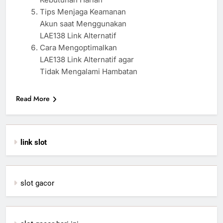
Tips Menjaga Keamanan
Akun saat Menggunakan
LAE138 Link Alternatif
Cara Mengoptimalkan
LAE138 Link Alternatif agar
Tidak Mengalami Hambatan
Read More
link slot
slot gacor