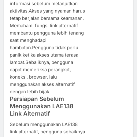
informasi sebelum melanjutkan
aktivitas.Akses yang nyaman harus
tetap berjalan bersama keamanan.
Memahami fungsi link alternatif
membantu pengguna lebih tenang
saat menghadapi
hambatan.Pengguna tidak perlu
panik ketika akses utama terasa
lambat.Sebaliknya, pengguna
dapat memeriksa perangkat,
koneksi, browser, lalu
menggunakan akses alternatif
dengan lebih bijak.
Persiapan Sebelum
Menggunakan LAE138
Link Alternatif
Sebelum menggunakan LAE138
link alternatif, pengguna sebaiknya