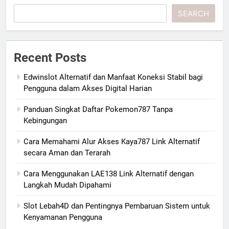
SEARCH
Recent Posts
Edwinslot Alternatif dan Manfaat Koneksi Stabil bagi
Pengguna dalam Akses Digital Harian
Panduan Singkat Daftar Pokemon787 Tanpa
Kebingungan
Cara Memahami Alur Akses Kaya787 Link Alternatif
secara Aman dan Terarah
Cara Menggunakan LAE138 Link Alternatif dengan
Langkah Mudah Dipahami
Slot Lebah4D dan Pentingnya Pembaruan Sistem untuk
Kenyamanan Pengguna