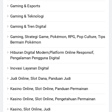
Gaming & Esports
Gaming & Teknologi
Gaming & Tren Digital
Gaming, Strategi Game, Pokémon, RPG, Pop Culture, Tips
Bermain Pokémon
Hiburan Digital Modern,Platform Online Responsif,
Pengalaman Pengguna Digital
Inovasi Layanan Digital
Judi Online, Slot Dana, Panduan Judi
Kasino Online, Slot Online, Panduan Permainan
Kasino Online, Slot Online, Pengetahuan Permainan
Kasino, Slot Online, Judi