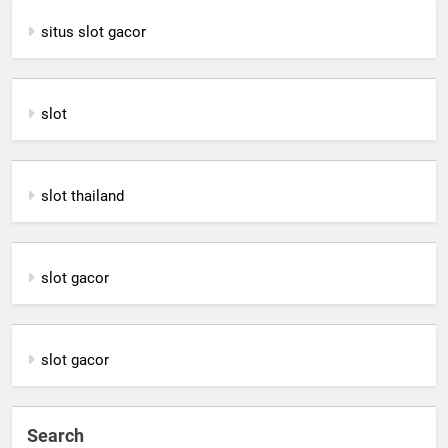
situs slot gacor
slot
slot thailand
slot gacor
slot gacor
Search