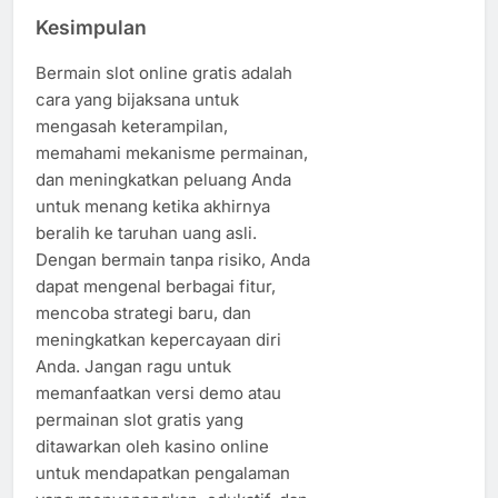
Kesimpulan
Bermain slot online gratis adalah
cara yang bijaksana untuk
mengasah keterampilan,
memahami mekanisme permainan,
dan meningkatkan peluang Anda
untuk menang ketika akhirnya
beralih ke taruhan uang asli.
Dengan bermain tanpa risiko, Anda
dapat mengenal berbagai fitur,
mencoba strategi baru, dan
meningkatkan kepercayaan diri
Anda. Jangan ragu untuk
memanfaatkan versi demo atau
permainan slot gratis yang
ditawarkan oleh kasino online
untuk mendapatkan pengalaman