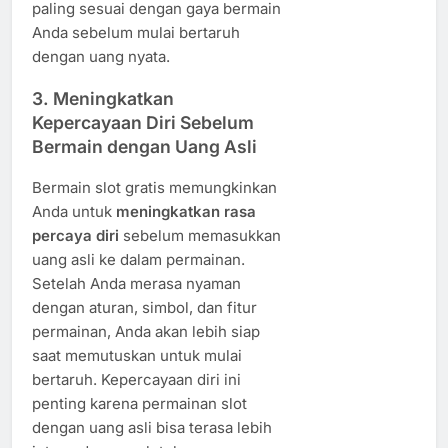
paling sesuai dengan gaya bermain
Anda sebelum mulai bertaruh
dengan uang nyata.
3.
Meningkatkan
Kepercayaan Diri Sebelum
Bermain dengan Uang Asli
Bermain slot gratis memungkinkan
Anda untuk
meningkatkan rasa
percaya diri
sebelum memasukkan
uang asli ke dalam permainan.
Setelah Anda merasa nyaman
dengan aturan, simbol, dan fitur
permainan, Anda akan lebih siap
saat memutuskan untuk mulai
bertaruh. Kepercayaan diri ini
penting karena permainan slot
dengan uang asli bisa terasa lebih