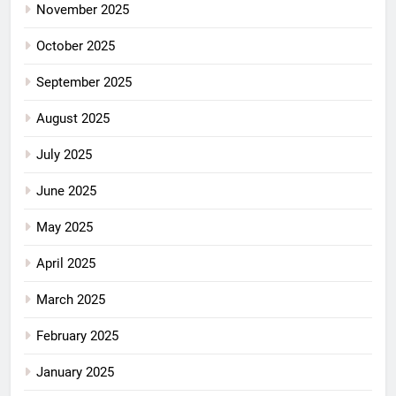
November 2025
October 2025
September 2025
August 2025
July 2025
June 2025
May 2025
April 2025
March 2025
February 2025
January 2025