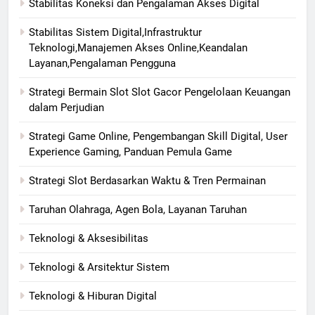
Stabilitas Koneksi dan Pengalaman Akses Digital
Stabilitas Sistem Digital,Infrastruktur
Teknologi,Manajemen Akses Online,Keandalan
Layanan,Pengalaman Pengguna
Strategi Bermain Slot Slot Gacor Pengelolaan Keuangan
dalam Perjudian
Strategi Game Online, Pengembangan Skill Digital, User
Experience Gaming, Panduan Pemula Game
Strategi Slot Berdasarkan Waktu & Tren Permainan
Taruhan Olahraga, Agen Bola, Layanan Taruhan
Teknologi & Aksesibilitas
Teknologi & Arsitektur Sistem
Teknologi & Hiburan Digital