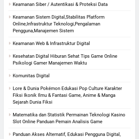
Keamanan Siber / Autentikasi & Proteksi Data
Keamanan Sistem Digital,Stabilitas Platform
Online,Infrastruktur Teknologi,Pengalaman
Pengguna,Manajemen Sistem
Keamanan Web & Infrastruktur Digital
Kesehatan Digital Hiburan Sehat Tips Game Online
Psikologi Gamer Manajemen Waktu
Komunitas Digital
Lore & Dunia Pokémon Edukasi Pop Culture Karakter
Fiksi Ikonik Ilmu & Fantasi Game, Anime & Manga
Sejarah Dunia Fiksi
Matematika dan Statistik Permainan Teknologi Kasino
Slot Online Panduan Pemain Analisis Game
Panduan Akses Alternatif, Edukasi Pengguna Digital,