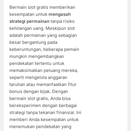
Bermain slot gratis memberikan
kesempatan untuk
mengasah
strategi permainan
tanpa risiko
kehilangan uang. Meskipun slot
adalah permainan yang sebagian
besar bergantung pada
keberuntungan, beberapa pemain
mungkin mengembangkan
pendekatan tertentu untuk
memaksimalkan peluang mereka,
seperti mengelola anggaran
taruhan atau memanfaatkan fitur
bonus dengan bijak. Dengan
bermain slot gratis, Anda bisa
bereksperimen dengan berbagai
strategi tanpa tekanan finansial. Ini
memberi Anda kesempatan untuk
menemukan pendekatan yang