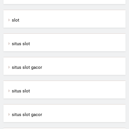
slot
situs slot
situs slot gacor
situs slot
situs slot gacor