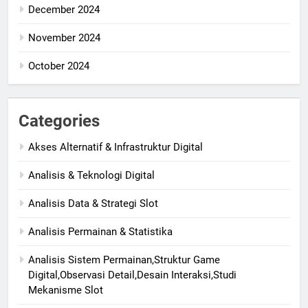
December 2024
November 2024
October 2024
Categories
Akses Alternatif & Infrastruktur Digital
Analisis & Teknologi Digital
Analisis Data & Strategi Slot
Analisis Permainan & Statistika
Analisis Sistem Permainan,Struktur Game
Digital,Observasi Detail,Desain Interaksi,Studi
Mekanisme Slot