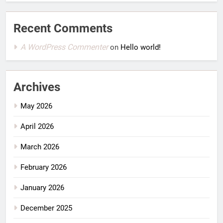
Recent Comments
A WordPress Commenter
on
Hello world!
Archives
May 2026
April 2026
March 2026
February 2026
January 2026
December 2025