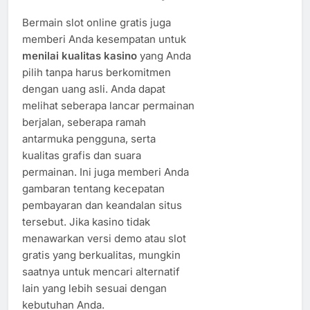
Bermain slot online gratis juga
memberi Anda kesempatan untuk
menilai kualitas kasino
yang Anda
pilih tanpa harus berkomitmen
dengan uang asli. Anda dapat
melihat seberapa lancar permainan
berjalan, seberapa ramah
antarmuka pengguna, serta
kualitas grafis dan suara
permainan. Ini juga memberi Anda
gambaran tentang kecepatan
pembayaran dan keandalan situs
tersebut. Jika kasino tidak
menawarkan versi demo atau slot
gratis yang berkualitas, mungkin
saatnya untuk mencari alternatif
lain yang lebih sesuai dengan
kebutuhan Anda.