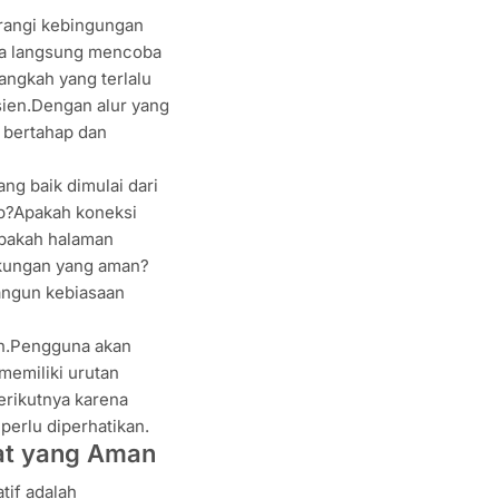
angi kebingungan
na langsung mencoba
langkah yang terlalu
sien.Dengan alur yang
 bertahap dan
ang baik dimulai dari
p?Apakah koneksi
Apakah halaman
ngkungan yang aman?
angun kebiasaan
an.Pengguna akan
memiliki urutan
erikutnya karena
erlu diperhatikan.
at yang Aman
tif adalah