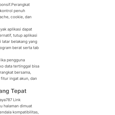
ponsif.Perangkat
 kontrol penuh
ache, cookie, dan
yak aplikasi dapat
atif, tutup aplikasi
i latar belakang yang
ogram berat serta tab
Jika pengguna
o data tertinggal bisa
rangkat bersama,
itur ingat akun, dan
ang Tepat
aya787 Link
tu halaman dimuat
ndala kompatibilitas,