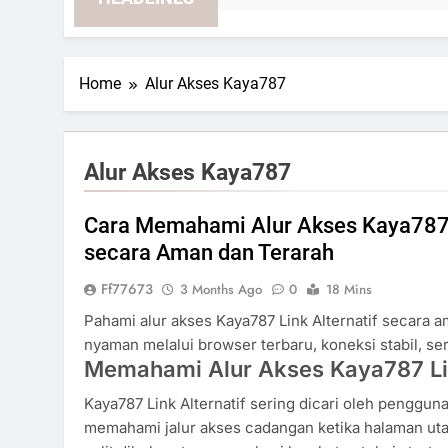
Home
Alur Akses Kaya787
Alur Akses Kaya787
Cara Memahami Alur Akses Kaya787 L
secara Aman dan Terarah
Ff77673
3 Months Ago
0
18 Mins
Pahami alur akses Kaya787 Link Alternatif secara am
nyaman melalui browser terbaru, koneksi stabil, ser
Memahami Alur Akses Kaya787 Lin
Kaya787 Link Alternatif sering dicari oleh pengguna
memahami jalur akses cadangan ketika halaman uta