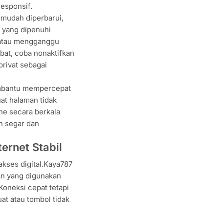
responsif.
 mudah diperbarui,
r yang dipenuhi
 atau mengganggu
mbat, coba nonaktifkan
privat sebagai
mbantu mempercepat
at halaman tidak
he secara berkala
h segar dan
ernet Stabil
akses digital.Kaya787
gan yang digunakan
.Koneksi cepat tetapi
at atau tombol tidak