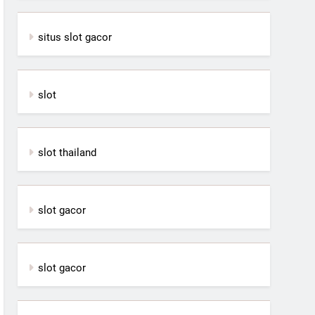
situs slot gacor
slot
slot thailand
slot gacor
slot gacor