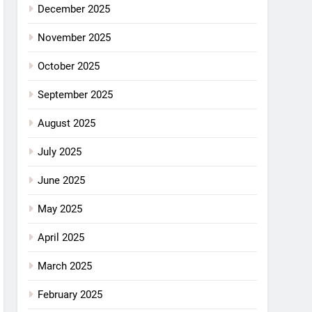
December 2025
November 2025
October 2025
September 2025
August 2025
July 2025
June 2025
May 2025
April 2025
March 2025
February 2025