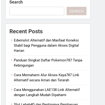
Search
SEARCH
Recent Posts
Edwinslot Alternatif dan Manfaat Koneksi
Stabil bagi Pengguna dalam Akses Digital
Harian
Panduan Singkat Daftar Pokemon787 Tanpa
Kebingungan
Cara Memahami Alur Akses Kaya787 Link
Alternatif secara Aman dan Terarah
Cara Menggunakan LAE138 Link Alternatif
dengan Langkah Mudah Dipahami
Slot Lebah4D dan Pentingnya Pembaruan