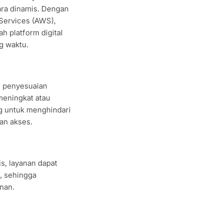
ara dinamis. Dengan
Services (AWS),
h platform digital
g waktu.
tu penyesuaian
meningkat atau
ng untuk menghindari
an akses.
s, layanan dapat
, sehingga
nan.