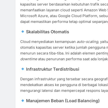
kapasitas server berdasarkan kebutuhan trafik sec
memanfaatkan layanan cloud seperti Amazon Web 
Microsoft Azure, atau Google Cloud Platform, sebua
dapat memastikan performa tetap optimal sepanjan
Skalabilitas Otomatis
Cloud menyediakan kemampuan
auto-scaling
, yai
otomatis kapasitas server ketika jumlah pengguna 
menurun secara tiba-tiba. Ini adalah elemen penti
downtime
atau penurunan performa saat ada lonjak
Infrastruktur Terdistribusi
Dengan infrastruktur yang tersebar secara geografi
mendekatkan akses ke pengguna di berbagai lokasi
mengurangi latensi dan mempercepat respons laya
Manajemen Beban (Load Balancing)