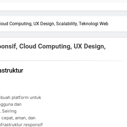
, Cloud Computing, UX Design, Scalability, Teknologi Web
esponsif, Cloud Computing, UX Design,
astruktur
ebuah platform untuk
engguna dan
 Seiring
 cepat, aman, dan
frastruktur responsif