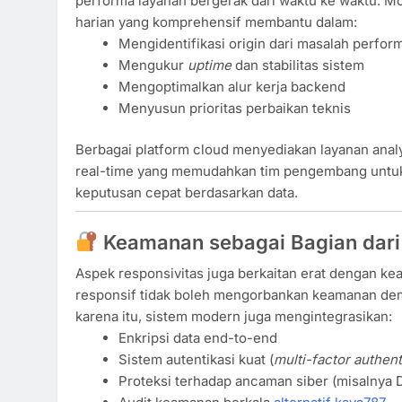
performa layanan bergerak dari waktu ke waktu. M
harian yang komprehensif membantu dalam:
Mengidentifikasi origin dari masalah perfor
Mengukur
uptime
dan stabilitas sistem
Mengoptimalkan alur kerja backend
Menyusun prioritas perbaikan teknis
Berbagai platform cloud menyediakan layanan analy
real-time yang memudahkan tim pengembang untu
keputusan cepat berdasarkan data.
Keamanan sebagai Bagian dari
Aspek responsivitas juga berkaitan erat dengan kea
responsif tidak boleh mengorbankan keamanan dem
karena itu, sistem modern juga mengintegrasikan:
Enkripsi data end-to-end
Sistem autentikasi kuat (
multi-factor authent
Proteksi terhadap ancaman siber (misalnya 