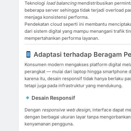
Teknologi
load balancing
mendistribusikan permin
beberapa server sehingga tidak terjadi overload pad
menjaga konsistensi performa.
Pendekatan cloud seperti ini membantu menciptakan
dari sistem digital yang mampu menangani trafik ti
mempertahankan performa layanan.
Adaptasi terhadap Beragam P
Konsumen modern mengakses platform digital mela
perangkat — mulai dari laptop hingga smartphone d
karena itu, desain responsif tidak hanya berlaku pad
tetapi juga pada infrastruktur yang mendukung.
Desain Responsif
Dengan
responsive web design
, interface dapat m
dengan berbagai ukuran layar tanpa mengorbankan 
kenyamanan pengguna.