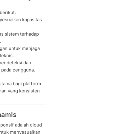
berikut:
esuaikan kapasitas
 sistem terhadap
.
an untuk menjaga
teknis.
endeteksi dan
 pada pengguna.
 utama bagi platform
nan yang konsisten
namis
ponsif adalah cloud
untuk menyesuaikan