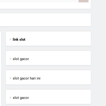
link slot
slot gacor
slot gacor hari ini
slot gacor