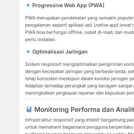
Progressive Web App (PWA)
PWA merupakan pendekatan yang semakin populer
pengalaman seperti aplikasi asli (
native app
) lewat 
PWA bisa berfungsi offline, cepat di-load, dan mud
perlu instalasi.
Optimalisasi Jaringan
Sistem responsif mengoptimalkan pengiriman kon
dengan kecepatan jaringan yang berbeda-beda, s
tetap konsisten meskipun dalam kondisi jaringan ya
Adaptasi terhadap perangkat yang beragam sangat 
meningkatkan jangkauan layanan dan kepuasan pe
Monitoring Performa dan Analit
Infrastruktur responsif yang efektif bergantung 
untuk memahami bagaimana pengguna berperilaku