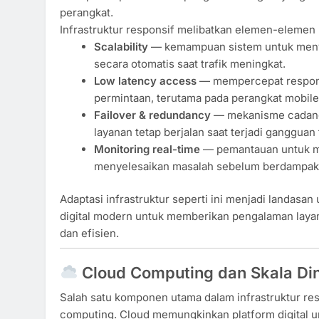
perangkat.
Infrastruktur responsif melibatkan elemen-elemen 
Scalability
— kemampuan sistem untuk meny
secara otomatis saat trafik meningkat.
Low latency access
— mempercepat respons
permintaan, terutama pada perangkat mobile
Failover & redundancy
— mekanisme cadang
layanan tetap berjalan saat terjadi gangguan 
Monitoring real-time
— pemantauan untuk m
menyelesaikan masalah sebelum berdampak
Adaptasi infrastruktur seperti ini menjadi landasan
digital modern untuk memberikan pengalaman laya
dan efisien.
Cloud Computing dan Skala Di
Salah satu komponen utama dalam infrastruktur res
computing. Cloud memungkinkan platform digital 