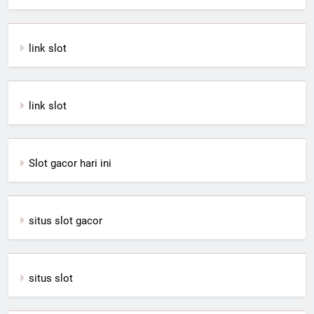
link slot
link slot
Slot gacor hari ini
situs slot gacor
situs slot