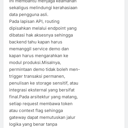
ini membantu menjaga keamanan
sekaligus melindungi kerahasiaan
data pengguna asli.
Pada lapisan API, routing
dipisahkan melalui endpoint yang
dibatasi hak aksesnya sehingga
backend tahu kapan harus
memanggil service demo dan
kapan harus mengarahkan ke
modul produksi.Misalnya,
permintaan demo tidak boleh men-
trigger transaksi permanen,
penulisan ke storage sensitif, atau
integrasi eksternal yang bersifat
final.Pada arsitektur yang matang,
setiap request membawa token
atau context flag sehingga
gateway dapat memutuskan jalur
logika yang benar tanpa