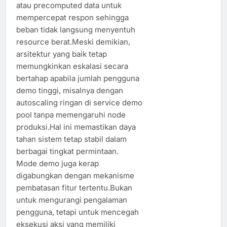
atau precomputed data untuk
mempercepat respon sehingga
beban tidak langsung menyentuh
resource berat.Meski demikian,
arsitektur yang baik tetap
memungkinkan eskalasi secara
bertahap apabila jumlah pengguna
demo tinggi, misalnya dengan
autoscaling ringan di service demo
pool tanpa memengaruhi node
produksi.Hal ini memastikan daya
tahan sistem tetap stabil dalam
berbagai tingkat permintaan.
Mode demo juga kerap
digabungkan dengan mekanisme
pembatasan fitur tertentu.Bukan
untuk mengurangi pengalaman
pengguna, tetapi untuk mencegah
eksekusi aksi yang memiliki