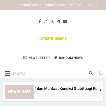
Skip
Cara Memahami Alur Akses Kaya787 Link
to
Alternatif secara Aman dan Terarah
content
Cara Menggunakan LAE138 Link Alternatif dengan
Langkah Mudah Dipahami
Edwinslot Alternatif dan Manfaat Koneksi Stabil
bagi Pengguna dalam Akses Digital Harian
Panduan Singkat Daftar Pokemon787 Tanpa
Kebingungan
Cara Memahami Alur Akses Kaya787 Link
Alternatif secara Aman dan Terarah
Carhartt Hoodie
Dapatkan Koleksi Hoodie Berkualitas Dari
Cara Menggunakan LAE138 Link Alternatif dengan
NEWSLETTER
RANDOM NEWS
Langkah Mudah Dipahami
Carhartt Hoodie.
MENU
winslot Alternatif dan Manfaat Koneksi Stabil bagi Pengguna 
HEADLINES
onths Ago