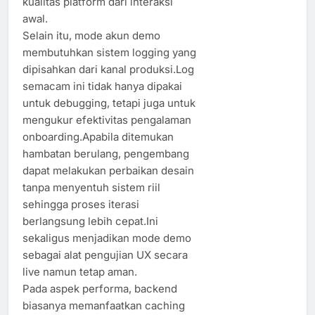
kualitas platform dari interaksi
awal.
Selain itu, mode akun demo
membutuhkan sistem logging yang
dipisahkan dari kanal produksi.Log
semacam ini tidak hanya dipakai
untuk debugging, tetapi juga untuk
mengukur efektivitas pengalaman
onboarding.Apabila ditemukan
hambatan berulang, pengembang
dapat melakukan perbaikan desain
tanpa menyentuh sistem riil
sehingga proses iterasi
berlangsung lebih cepat.Ini
sekaligus menjadikan mode demo
sebagai alat pengujian UX secara
live namun tetap aman.
Pada aspek performa, backend
biasanya memanfaatkan caching