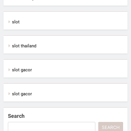
slot
slot thailand
slot gacor
slot gacor
Search
SEARCH