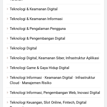
Teknologi & Keamanan Digital
Teknologi & Keamanan Informasi
Teknologi & Pengalaman Pengguna
Teknologi & Pengembangan Digital
Teknologi Digital
Teknologi Digital, Keamanan Siber, Infrastruktur Aplikasi
Teknologi Game & Gaya Hidup Digital
Teknologi Informasi · Keamanan Digital · Infrastruktur
Cloud · Manajemen Risiko
Teknologi Informasi, Pengembangan Web, Inovasi Digital
Teknologi Keuangan, Slot Online, Fintech, Digital