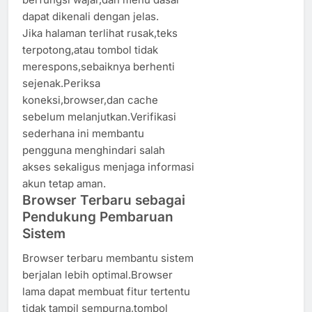
dapat dikenali dengan jelas.
Jika halaman terlihat rusak,teks
terpotong,atau tombol tidak
merespons,sebaiknya berhenti
sejenak.Periksa
koneksi,browser,dan cache
sebelum melanjutkan.Verifikasi
sederhana ini membantu
pengguna menghindari salah
akses sekaligus menjaga informasi
akun tetap aman.
Browser Terbaru sebagai
Pendukung Pembaruan
Sistem
Browser terbaru membantu sistem
berjalan lebih optimal.Browser
lama dapat membuat fitur tertentu
tidak tampil sempurna,tombol