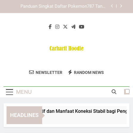
Skip
Cara Memahami Alur Akses Kaya787 Link
to
Alternatif secara Aman dan Terarah
content
Cara Menggunakan LAE138 Link Alternatif dengan
Langkah Mudah Dipahami
Edwinslot Alternatif dan Manfaat Koneksi Stabil
bagi Pengguna dalam Akses Digital Harian
Panduan Singkat Daftar Pokemon787 Tanpa
Kebingungan
Cara Memahami Alur Akses Kaya787 Link
Alternatif secara Aman dan Terarah
Carhartt Hoodie
Dapatkan Koleksi Hoodie Berkualitas Dari
Cara Menggunakan LAE138 Link Alternatif dengan
NEWSLETTER
RANDOM NEWS
Langkah Mudah Dipahami
Carhartt Hoodie.
MENU
winslot Alternatif dan Manfaat Koneksi Stabil bagi Pengguna 
HEADLINES
Months Ago