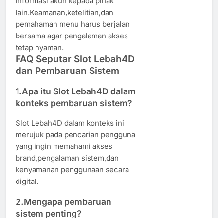
informasi akun kepada pihak
lain.Keamanan,ketelitian,dan
pemahaman menu harus berjalan
bersama agar pengalaman akses
tetap nyaman.
FAQ Seputar Slot Lebah4D
dan Pembaruan Sistem
1.Apa itu Slot Lebah4D dalam
konteks pembaruan sistem?
Slot Lebah4D dalam konteks ini
merujuk pada pencarian pengguna
yang ingin memahami akses
brand,pengalaman sistem,dan
kenyamanan penggunaan secara
digital.
2.Mengapa pembaruan
sistem penting?