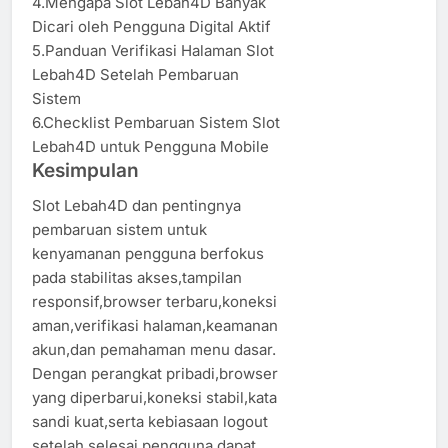
4.Mengapa Slot Lebah4D Banyak
Dicari oleh Pengguna Digital Aktif
5.Panduan Verifikasi Halaman Slot
Lebah4D Setelah Pembaruan
Sistem
6.Checklist Pembaruan Sistem Slot
Lebah4D untuk Pengguna Mobile
Kesimpulan
Slot Lebah4D dan pentingnya
pembaruan sistem untuk
kenyamanan pengguna berfokus
pada stabilitas akses,tampilan
responsif,browser terbaru,koneksi
aman,verifikasi halaman,keamanan
akun,dan pemahaman menu dasar.
Dengan perangkat pribadi,browser
yang diperbarui,koneksi stabil,kata
sandi kuat,serta kebiasaan logout
setelah selesai,pengguna dapat