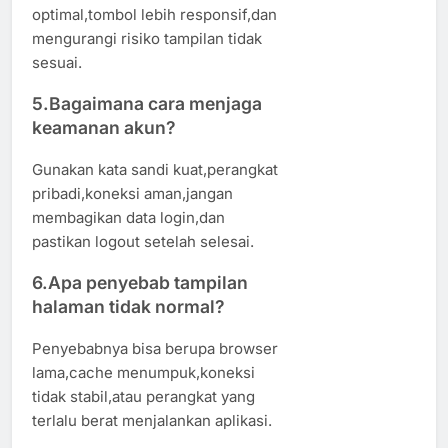
optimal,tombol lebih responsif,dan
mengurangi risiko tampilan tidak
sesuai.
5.Bagaimana cara menjaga
keamanan akun?
Gunakan kata sandi kuat,perangkat
pribadi,koneksi aman,jangan
membagikan data login,dan
pastikan logout setelah selesai.
6.Apa penyebab tampilan
halaman tidak normal?
Penyebabnya bisa berupa browser
lama,cache menumpuk,koneksi
tidak stabil,atau perangkat yang
terlalu berat menjalankan aplikasi.