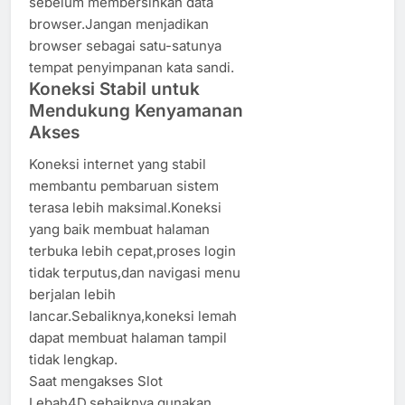
sebelum membersihkan data
browser.Jangan menjadikan
browser sebagai satu-satunya
tempat penyimpanan kata sandi.
Koneksi Stabil untuk
Mendukung Kenyamanan
Akses
Koneksi internet yang stabil
membantu pembaruan sistem
terasa lebih maksimal.Koneksi
yang baik membuat halaman
terbuka lebih cepat,proses login
tidak terputus,dan navigasi menu
berjalan lebih
lancar.Sebaliknya,koneksi lemah
dapat membuat halaman tampil
tidak lengkap.
Saat mengakses Slot
Lebah4D,sebaiknya gunakan