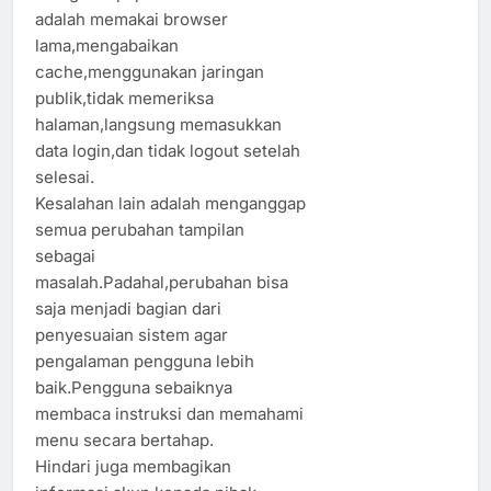
adalah memakai browser
lama,mengabaikan
cache,menggunakan jaringan
publik,tidak memeriksa
halaman,langsung memasukkan
data login,dan tidak logout setelah
selesai.
Kesalahan lain adalah menganggap
semua perubahan tampilan
sebagai
masalah.Padahal,perubahan bisa
saja menjadi bagian dari
penyesuaian sistem agar
pengalaman pengguna lebih
baik.Pengguna sebaiknya
membaca instruksi dan memahami
menu secara bertahap.
Hindari juga membagikan