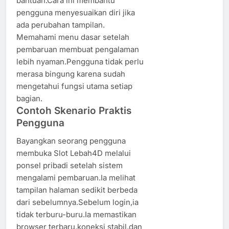
bantuan.Cara ini membantu
pengguna menyesuaikan diri jika
ada perubahan tampilan.
Memahami menu dasar setelah
pembaruan membuat pengalaman
lebih nyaman.Pengguna tidak perlu
merasa bingung karena sudah
mengetahui fungsi utama setiap
bagian.
Contoh Skenario Praktis
Pengguna
Bayangkan seorang pengguna
membuka Slot Lebah4D melalui
ponsel pribadi setelah sistem
mengalami pembaruan.Ia melihat
tampilan halaman sedikit berbeda
dari sebelumnya.Sebelum login,ia
tidak terburu-buru.Ia memastikan
browser terbaru,koneksi stabil,dan