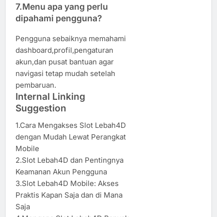
7.Menu apa yang perlu
dipahami pengguna?
Pengguna sebaiknya memahami
dashboard,profil,pengaturan
akun,dan pusat bantuan agar
navigasi tetap mudah setelah
pembaruan.
Internal Linking
Suggestion
1.Cara Mengakses Slot Lebah4D
dengan Mudah Lewat Perangkat
Mobile
2.Slot Lebah4D dan Pentingnya
Keamanan Akun Pengguna
3.Slot Lebah4D Mobile: Akses
Praktis Kapan Saja dan di Mana
Saja