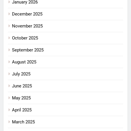
January 2026
December 2025
November 2025
October 2025
September 2025
August 2025
July 2025
June 2025
May 2025
April 2025
March 2025