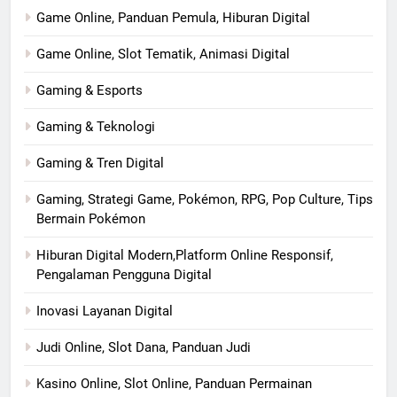
Game Online, Panduan Pemula, Hiburan Digital
Game Online, Slot Tematik, Animasi Digital
Gaming & Esports
Gaming & Teknologi
Gaming & Tren Digital
Gaming, Strategi Game, Pokémon, RPG, Pop Culture, Tips
Bermain Pokémon
Hiburan Digital Modern,Platform Online Responsif,
Pengalaman Pengguna Digital
Inovasi Layanan Digital
Judi Online, Slot Dana, Panduan Judi
Kasino Online, Slot Online, Panduan Permainan