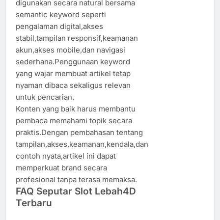
digunakan secara natural bersama
semantic keyword seperti
pengalaman digital,akses
stabil,tampilan responsif,keamanan
akun,akses mobile,dan navigasi
sederhana.Penggunaan keyword
yang wajar membuat artikel tetap
nyaman dibaca sekaligus relevan
untuk pencarian.
Konten yang baik harus membantu
pembaca memahami topik secara
praktis.Dengan pembahasan tentang
tampilan,akses,keamanan,kendala,dan
contoh nyata,artikel ini dapat
memperkuat brand secara
profesional tanpa terasa memaksa.
FAQ Seputar Slot Lebah4D
Terbaru