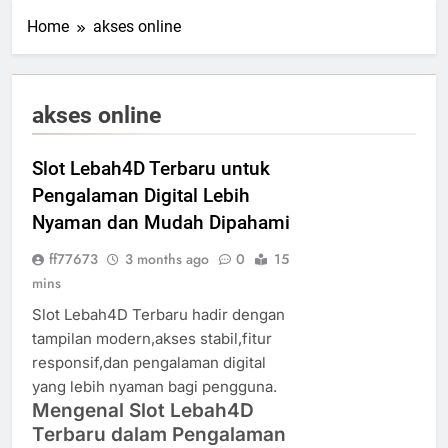
Home
akses online
akses online
Slot Lebah4D Terbaru untuk
Pengalaman Digital Lebih
Nyaman dan Mudah Dipahami
ff77673
3 months ago
0
15
mins
Slot Lebah4D Terbaru hadir dengan
tampilan modern,akses stabil,fitur
responsif,dan pengalaman digital
yang lebih nyaman bagi pengguna.
Mengenal Slot Lebah4D
Terbaru dalam Pengalaman