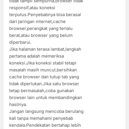
tidak tampil sempurna,browser tidak
responsif,atau koneksi
terputus.Penyebabnya bisa berasal
dari jaringan internet,cache
browser,perangkat yang terlalu
berat,atau browser yang belum
diperbarui.
Jika halaman terasa lambat,langkah
pertama adalah memeriksa
koneksi.Jika koneksi stabil tetapi
masalah masih muncul,bersihkan
cache browser dan tutup tab yang
tidak diperlukan.Jika satu browser
tetap bermasalah,coba gunakan
browser lain untuk membandingkan
hasilnya.
Jangan langsung mencoba berulang
kali tanpa memahami penyebab
kendala.Pendekatan bertahap lebih