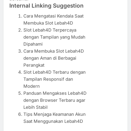
Internal Linking Suggestion
Cara Mengatasi Kendala Saat
Membuka Slot Lebah4D
Slot Lebah4D Terpercaya
dengan Tampilan yang Mudah
Dipahami
Cara Membuka Slot Lebah4D
dengan Aman di Berbagai
Perangkat
Slot Lebah4D Terbaru dengan
Tampilan Responsif dan
Modern
Panduan Mengakses Lebah4D
dengan Browser Terbaru agar
Lebih Stabil
Tips Menjaga Keamanan Akun
Saat Menggunakan Lebah4D