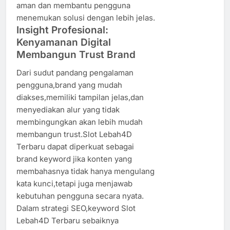
aman dan membantu pengguna
menemukan solusi dengan lebih jelas.
Insight Profesional:
Kenyamanan Digital
Membangun Trust Brand
Dari sudut pandang pengalaman
pengguna,brand yang mudah
diakses,memiliki tampilan jelas,dan
menyediakan alur yang tidak
membingungkan akan lebih mudah
membangun trust.Slot Lebah4D
Terbaru dapat diperkuat sebagai
brand keyword jika konten yang
membahasnya tidak hanya mengulang
kata kunci,tetapi juga menjawab
kebutuhan pengguna secara nyata.
Dalam strategi SEO,keyword Slot
Lebah4D Terbaru sebaiknya