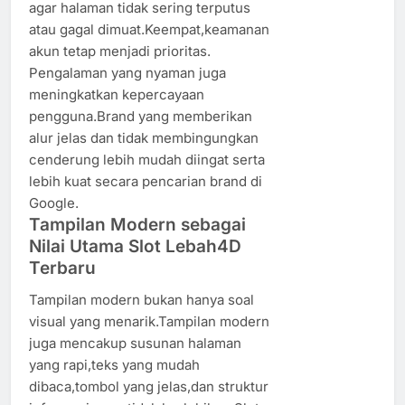
agar halaman tidak sering terputus
atau gagal dimuat.Keempat,keamanan
akun tetap menjadi prioritas.
Pengalaman yang nyaman juga
meningkatkan kepercayaan
pengguna.Brand yang memberikan
alur jelas dan tidak membingungkan
cenderung lebih mudah diingat serta
lebih kuat secara pencarian brand di
Google.
Tampilan Modern sebagai
Nilai Utama Slot Lebah4D
Terbaru
Tampilan modern bukan hanya soal
visual yang menarik.Tampilan modern
juga mencakup susunan halaman
yang rapi,teks yang mudah
dibaca,tombol yang jelas,dan struktur