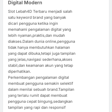
Digital Modern
Slot Lebah4D Terbaru menjadi salah
satu keyword brand yang banyak
dicari pengguna ketika ingin
memahami pengalaman digital yang
lebih nyaman,praktis,dan mudah
diakses.Dalam dunia online,pengguna
tidak hanya membutuhkan halaman
yang dapat dibuka,tetapi juga tampilan
yang jelas,navigasi sederhana,akses
stabil,dan keamanan akun yang tetap
diperhatikan.
Perkembangan pengalaman digital
membuat pengguna semakin selektif
dalam menilai sebuah brand.Tampilan
yang terlalu rumit dapat membuat
pengguna cepat bingung,sedangkan
tampilan yang rapi dan responsif