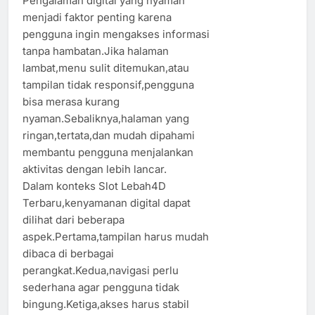
Pengalaman digital yang nyaman
menjadi faktor penting karena
pengguna ingin mengakses informasi
tanpa hambatan.Jika halaman
lambat,menu sulit ditemukan,atau
tampilan tidak responsif,pengguna
bisa merasa kurang
nyaman.Sebaliknya,halaman yang
ringan,tertata,dan mudah dipahami
membantu pengguna menjalankan
aktivitas dengan lebih lancar.
Dalam konteks Slot Lebah4D
Terbaru,kenyamanan digital dapat
dilihat dari beberapa
aspek.Pertama,tampilan harus mudah
dibaca di berbagai
perangkat.Kedua,navigasi perlu
sederhana agar pengguna tidak
bingung.Ketiga,akses harus stabil