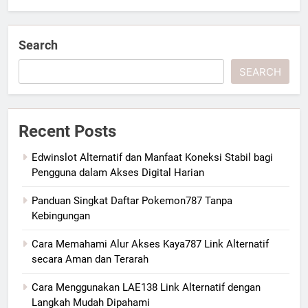
Search
SEARCH
Recent Posts
Edwinslot Alternatif dan Manfaat Koneksi Stabil bagi
Pengguna dalam Akses Digital Harian
Panduan Singkat Daftar Pokemon787 Tanpa
Kebingungan
Cara Memahami Alur Akses Kaya787 Link Alternatif
secara Aman dan Terarah
Cara Menggunakan LAE138 Link Alternatif dengan
Langkah Mudah Dipahami