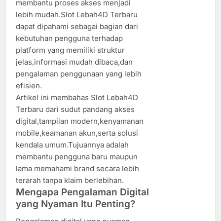
membantu proses akses menjadi
lebih mudah.Slot Lebah4D Terbaru
dapat dipahami sebagai bagian dari
kebutuhan pengguna terhadap
platform yang memiliki struktur
jelas,informasi mudah dibaca,dan
pengalaman penggunaan yang lebih
efisien.
Artikel ini membahas Slot Lebah4D
Terbaru dari sudut pandang akses
digital,tampilan modern,kenyamanan
mobile,keamanan akun,serta solusi
kendala umum.Tujuannya adalah
membantu pengguna baru maupun
lama memahami brand secara lebih
terarah tanpa klaim berlebihan.
Mengapa Pengalaman Digital
yang Nyaman Itu Penting?