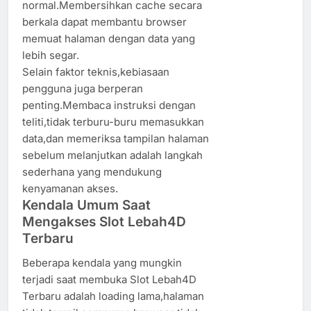
normal.Membersihkan cache secara
berkala dapat membantu browser
memuat halaman dengan data yang
lebih segar.
Selain faktor teknis,kebiasaan
pengguna juga berperan
penting.Membaca instruksi dengan
teliti,tidak terburu-buru memasukkan
data,dan memeriksa tampilan halaman
sebelum melanjutkan adalah langkah
sederhana yang mendukung
kenyamanan akses.
Kendala Umum Saat
Mengakses Slot Lebah4D
Terbaru
Beberapa kendala yang mungkin
terjadi saat membuka Slot Lebah4D
Terbaru adalah loading lama,halaman