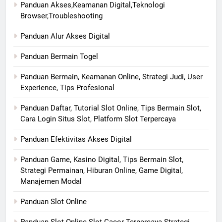
Panduan Akses,Keamanan Digital,Teknologi
Browser,Troubleshooting
Panduan Alur Akses Digital
Panduan Bermain Togel
Panduan Bermain, Keamanan Online, Strategi Judi, User
Experience, Tips Profesional
Panduan Daftar, Tutorial Slot Online, Tips Bermain Slot,
Cara Login Situs Slot, Platform Slot Terpercaya
Panduan Efektivitas Akses Digital
Panduan Game, Kasino Digital, Tips Bermain Slot,
Strategi Permainan, Hiburan Online, Game Digital,
Manajemen Modal
Panduan Slot Online
Panduan Slot Online Slot Gacor Terpercaya Strategi