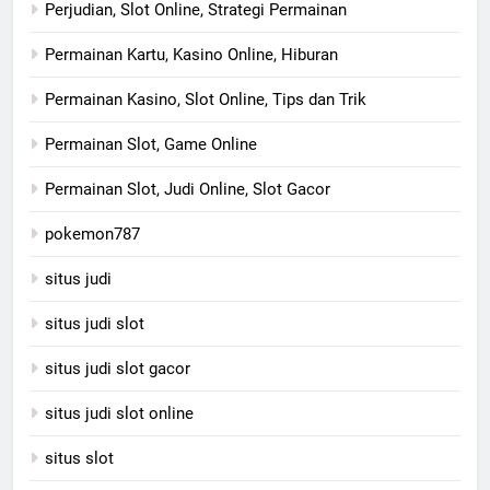
Perjudian, Slot Online, Strategi Permainan
Permainan Kartu, Kasino Online, Hiburan
Permainan Kasino, Slot Online, Tips dan Trik
Permainan Slot, Game Online
Permainan Slot, Judi Online, Slot Gacor
pokemon787
situs judi
situs judi slot
situs judi slot gacor
situs judi slot online
situs slot