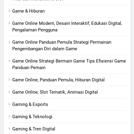
Game & Hiburan
Game Online Modern, Desain Interaktif, Edukasi Digital,
Pengalaman Pengguna
Game Online Panduan Pemula Strategi Permainan
Pengembangan Diri dalam Game
Game Online Strategi Bermain Game Tips Efisiensi Game
Panduan Pemain
Game Online, Panduan Pemula, Hiburan Digital
Game Online, Slot Tematik, Animasi Digital
Gaming & Esports
Gaming & Teknologi
Gaming & Tren Digital