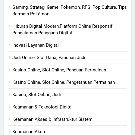
Gaming, Strategi Game, Pokémon, RPG, Pop Culture, Tips
Bermain Pokémon
Hiburan Digital Modern,Platform Online Responsif,
Pengalaman Pengguna Digital
Inovasi Layanan Digital
Judi Online, Slot Dana, Panduan Judi
Kasino Online, Slot Online, Panduan Permainan
Kasino Online, Slot Online, Pengetahuan Permainan
Kasino, Slot Online, Judi
Keamanan & Teknologi Digital
Keamanan Akses & Infrastruktur Sistem
Keamanan Akun