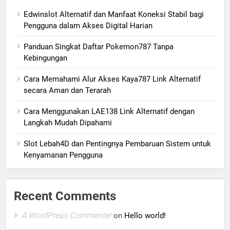
Edwinslot Alternatif dan Manfaat Koneksi Stabil bagi
Pengguna dalam Akses Digital Harian
Panduan Singkat Daftar Pokemon787 Tanpa
Kebingungan
Cara Memahami Alur Akses Kaya787 Link Alternatif
secara Aman dan Terarah
Cara Menggunakan LAE138 Link Alternatif dengan
Langkah Mudah Dipahami
Slot Lebah4D dan Pentingnya Pembaruan Sistem untuk
Kenyamanan Pengguna
Recent Comments
A WordPress Commenter
on
Hello world!