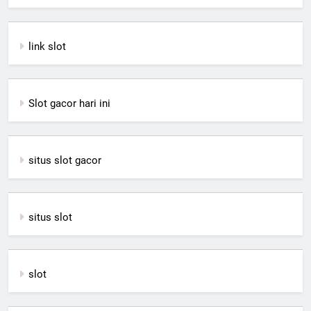
link slot
Slot gacor hari ini
situs slot gacor
situs slot
slot