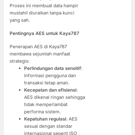
Proses ini membuat data hampir
mustahil diuraikan tanpa kunci
yang sah.
Pentingnya AES untuk Kaya787
Penerapan AES di Kaya787
membawa sejumlah manfaat
strategis:
Perlindungan data sensitif
:
Informasi pengguna dan
transaksi tetap aman.
Kecepatan dan efisiensi
:
AES dikenal ringan sehingga
tidak memperlambat
performa sistem.
Kepatuhan regulasi
: AES
sesuai dengan standar
internasional seperti ISO