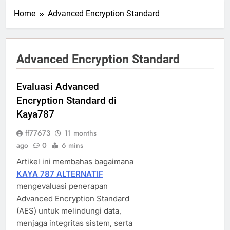
Home
Advanced Encryption Standard
Advanced Encryption Standard
Evaluasi Advanced
Encryption Standard di
Kaya787
ff77673
11 months
ago
0
6 mins
Artikel ini membahas bagaimana
KAYA 787 ALTERNATIF
mengevaluasi penerapan
Advanced Encryption Standard
(AES) untuk melindungi data,
menjaga integritas sistem, serta