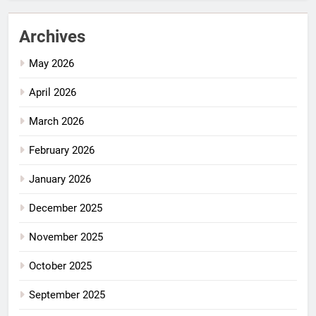
Archives
May 2026
April 2026
March 2026
February 2026
January 2026
December 2025
November 2025
October 2025
September 2025