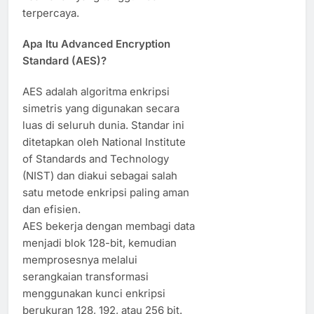
terpercaya.
Apa Itu Advanced Encryption
Standard (AES)?
AES adalah algoritma enkripsi
simetris yang digunakan secara
luas di seluruh dunia. Standar ini
ditetapkan oleh National Institute
of Standards and Technology
(NIST) dan diakui sebagai salah
satu metode enkripsi paling aman
dan efisien.
AES bekerja dengan membagi data
menjadi blok 128-bit, kemudian
memprosesnya melalui
serangkaian transformasi
menggunakan kunci enkripsi
berukuran 128, 192, atau 256 bit.