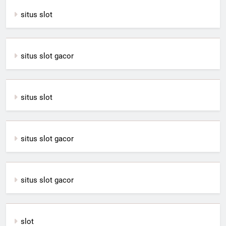
situs slot
situs slot gacor
situs slot
situs slot gacor
situs slot gacor
slot