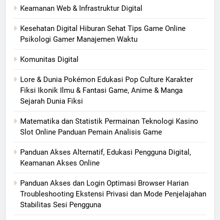
Keamanan Web & Infrastruktur Digital
Kesehatan Digital Hiburan Sehat Tips Game Online
Psikologi Gamer Manajemen Waktu
Komunitas Digital
Lore & Dunia Pokémon Edukasi Pop Culture Karakter
Fiksi Ikonik Ilmu & Fantasi Game, Anime & Manga
Sejarah Dunia Fiksi
Matematika dan Statistik Permainan Teknologi Kasino
Slot Online Panduan Pemain Analisis Game
Panduan Akses Alternatif, Edukasi Pengguna Digital,
Keamanan Akses Online
Panduan Akses dan Login Optimasi Browser Harian
Troubleshooting Ekstensi Privasi dan Mode Penjelajahan
Stabilitas Sesi Pengguna