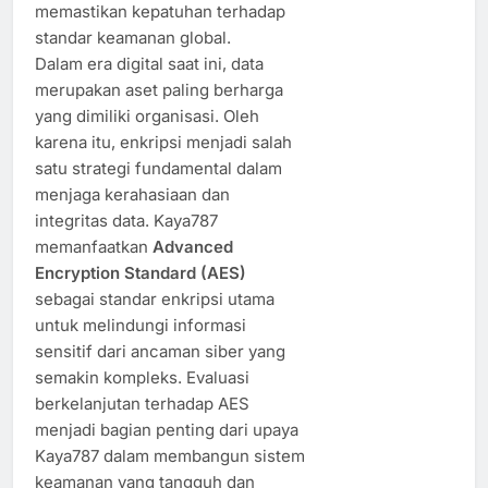
memastikan kepatuhan terhadap
standar keamanan global.
Dalam era digital saat ini, data
merupakan aset paling berharga
yang dimiliki organisasi. Oleh
karena itu, enkripsi menjadi salah
satu strategi fundamental dalam
menjaga kerahasiaan dan
integritas data. Kaya787
memanfaatkan
Advanced
Encryption Standard (AES)
sebagai standar enkripsi utama
untuk melindungi informasi
sensitif dari ancaman siber yang
semakin kompleks. Evaluasi
berkelanjutan terhadap AES
menjadi bagian penting dari upaya
Kaya787 dalam membangun sistem
keamanan yang tangguh dan