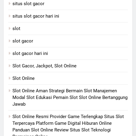
situs slot gacor
situs slot gacor hari ini
slot
slot gacor
slot gacor hari ini
Slot Gacor, Jackpot, Slot Online
Slot Online
Slot Online Aman Strategi Bermain Slot Manajemen
Modal Slot Edukasi Pemain Slot Slot Online Bertanggung
Jawab
Slot Online Resmi Provider Game Terlengkap Situs Slot
Terpercaya Platform Game Digital Hiburan Online
Panduan Slot Online Review Situs Slot Teknologi