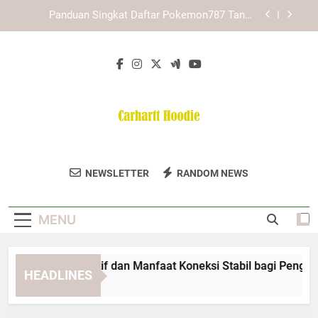
Skip
Cara Memahami Alur Akses Kaya787 Link
to
Alternatif secara Aman dan Terarah
content
Cara Menggunakan LAE138 Link Alternatif dengan
Langkah Mudah Dipahami
Edwinslot Alternatif dan Manfaat Koneksi Stabil
bagi Pengguna dalam Akses Digital Harian
Panduan Singkat Daftar Pokemon787 Tanpa
Kebingungan
Cara Memahami Alur Akses Kaya787 Link
Alternatif secara Aman dan Terarah
Carhartt Hoodie
Dapatkan Koleksi Hoodie Berkualitas Dari
Cara Menggunakan LAE138 Link Alternatif dengan
NEWSLETTER
RANDOM NEWS
Langkah Mudah Dipahami
Carhartt Hoodie.
MENU
dwinslot Alternatif dan Manfaat Koneksi Stabil bagi Pengguna
HEADLINES
 Months Ago