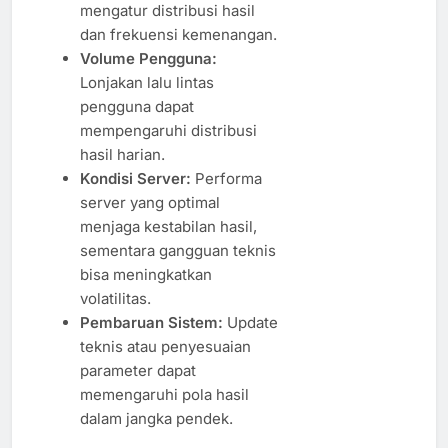
mengatur distribusi hasil
dan frekuensi kemenangan.
Volume Pengguna:
Lonjakan lalu lintas
pengguna dapat
mempengaruhi distribusi
hasil harian.
Kondisi Server:
Performa
server yang optimal
menjaga kestabilan hasil,
sementara gangguan teknis
bisa meningkatkan
volatilitas.
Pembaruan Sistem:
Update
teknis atau penyesuaian
parameter dapat
memengaruhi pola hasil
dalam jangka pendek.