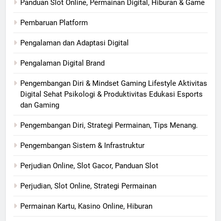
Panduan Slot Online, Permainan Digital, Hiburan & Game
Pembaruan Platform
Pengalaman dan Adaptasi Digital
Pengalaman Digital Brand
Pengembangan Diri & Mindset Gaming Lifestyle Aktivitas
Digital Sehat Psikologi & Produktivitas Edukasi Esports
dan Gaming
Pengembangan Diri, Strategi Permainan, Tips Menang.
Pengembangan Sistem & Infrastruktur
Perjudian Online, Slot Gacor, Panduan Slot
Perjudian, Slot Online, Strategi Permainan
Permainan Kartu, Kasino Online, Hiburan