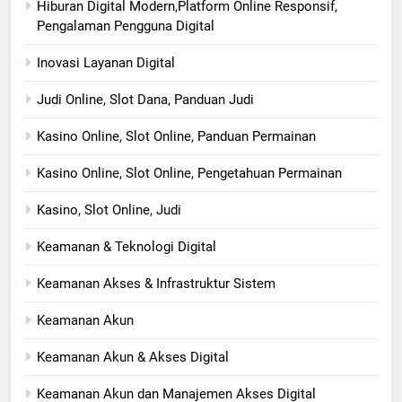
Hiburan Digital Modern,Platform Online Responsif,
Pengalaman Pengguna Digital
Inovasi Layanan Digital
Judi Online, Slot Dana, Panduan Judi
Kasino Online, Slot Online, Panduan Permainan
Kasino Online, Slot Online, Pengetahuan Permainan
Kasino, Slot Online, Judi
Keamanan & Teknologi Digital
Keamanan Akses & Infrastruktur Sistem
Keamanan Akun
Keamanan Akun & Akses Digital
Keamanan Akun dan Manajemen Akses Digital