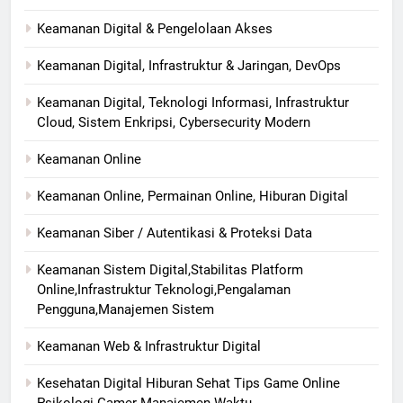
Keamanan Digital & Pengelolaan Akses
Keamanan Digital, Infrastruktur & Jaringan, DevOps
Keamanan Digital, Teknologi Informasi, Infrastruktur
Cloud, Sistem Enkripsi, Cybersecurity Modern
Keamanan Online
Keamanan Online, Permainan Online, Hiburan Digital
Keamanan Siber / Autentikasi & Proteksi Data
Keamanan Sistem Digital,Stabilitas Platform
Online,Infrastruktur Teknologi,Pengalaman
Pengguna,Manajemen Sistem
Keamanan Web & Infrastruktur Digital
Kesehatan Digital Hiburan Sehat Tips Game Online