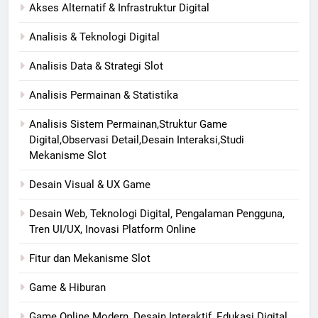
Akses Alternatif & Infrastruktur Digital
Analisis & Teknologi Digital
Analisis Data & Strategi Slot
Analisis Permainan & Statistika
Analisis Sistem Permainan,Struktur Game
Digital,Observasi Detail,Desain Interaksi,Studi
Mekanisme Slot
Desain Visual & UX Game
Desain Web, Teknologi Digital, Pengalaman Pengguna,
Tren UI/UX, Inovasi Platform Online
Fitur dan Mekanisme Slot
Game & Hiburan
Game Online Modern, Desain Interaktif, Edukasi Digital,