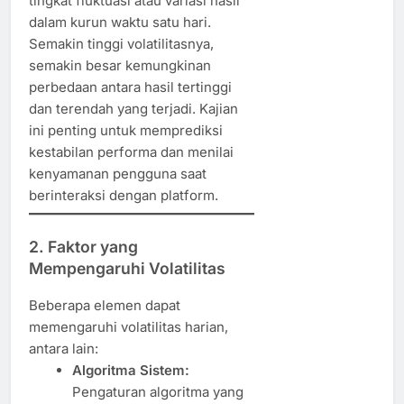
tingkat fluktuasi atau variasi hasil
dalam kurun waktu satu hari.
Semakin tinggi volatilitasnya,
semakin besar kemungkinan
perbedaan antara hasil tertinggi
dan terendah yang terjadi. Kajian
ini penting untuk memprediksi
kestabilan performa dan menilai
kenyamanan pengguna saat
berinteraksi dengan platform.
2. Faktor yang
Mempengaruhi Volatilitas
Beberapa elemen dapat
memengaruhi volatilitas harian,
antara lain:
Algoritma Sistem:
Pengaturan algoritma yang