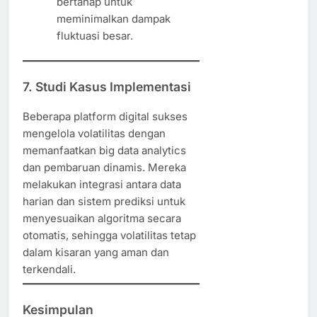
bertahap untuk
meminimalkan dampak
fluktuasi besar.
7. Studi Kasus Implementasi
Beberapa platform digital sukses
mengelola volatilitas dengan
memanfaatkan big data analytics
dan pembaruan dinamis. Mereka
melakukan integrasi antara data
harian dan sistem prediksi untuk
menyesuaikan algoritma secara
otomatis, sehingga volatilitas tetap
dalam kisaran yang aman dan
terkendali.
Kesimpulan