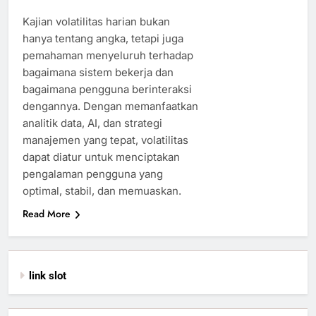
Kajian volatilitas harian bukan
hanya tentang angka, tetapi juga
pemahaman menyeluruh terhadap
bagaimana sistem bekerja dan
bagaimana pengguna berinteraksi
dengannya. Dengan memanfaatkan
analitik data, AI, dan strategi
manajemen yang tepat, volatilitas
dapat diatur untuk menciptakan
pengalaman pengguna yang
optimal, stabil, dan memuaskan.
Read More
link slot