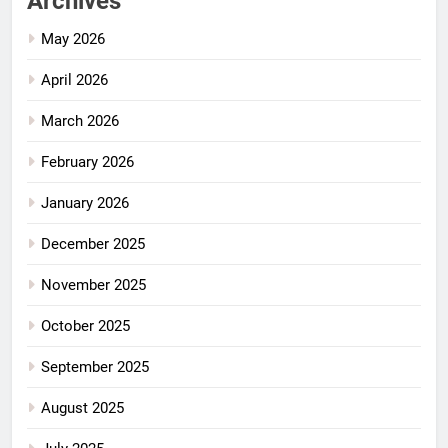
Archives
May 2026
April 2026
March 2026
February 2026
January 2026
December 2025
November 2025
October 2025
September 2025
August 2025