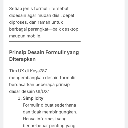
Setiap jenis formulir tersebut
didesain agar mudah diisi, cepat
diproses, dan ramah untuk
berbagai perangkat—baik desktop
maupun mobile.
Prinsip Desain Formulir yang
Diterapkan
Tim UX di Kaya787
mengembangkan desain formulir
berdasarkan beberapa prinsip
dasar desain UI/UX:
Simplicity
Formulir dibuat sederhana
dan tidak membingungkan.
Hanya informasi yang
benar-benar penting yang