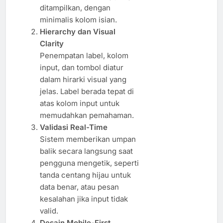
ditampilkan, dengan
minimalis kolom isian.
Hierarchy dan Visual
Clarity
Penempatan label, kolom
input, dan tombol diatur
dalam hirarki visual yang
jelas. Label berada tepat di
atas kolom input untuk
memudahkan pemahaman.
Validasi Real-Time
Sistem memberikan umpan
balik secara langsung saat
pengguna mengetik, seperti
tanda centang hijau untuk
data benar, atau pesan
kesalahan jika input tidak
valid.
Desain Mobile-First