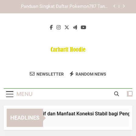
Skip
Cara Memahami Alur Akses Kaya787 Link
to
Alternatif secara Aman dan Terarah
content
Cara Menggunakan LAE138 Link Alternatif dengan
Langkah Mudah Dipahami
Edwinslot Alternatif dan Manfaat Koneksi Stabil
bagi Pengguna dalam Akses Digital Harian
Panduan Singkat Daftar Pokemon787 Tanpa
Kebingungan
Cara Memahami Alur Akses Kaya787 Link
Alternatif secara Aman dan Terarah
Carhartt Hoodie
Dapatkan Koleksi Hoodie Berkualitas Dari
Cara Menggunakan LAE138 Link Alternatif dengan
NEWSLETTER
RANDOM NEWS
Langkah Mudah Dipahami
Carhartt Hoodie.
MENU
winslot Alternatif dan Manfaat Koneksi Stabil bagi Pengguna 
HEADLINES
Months Ago