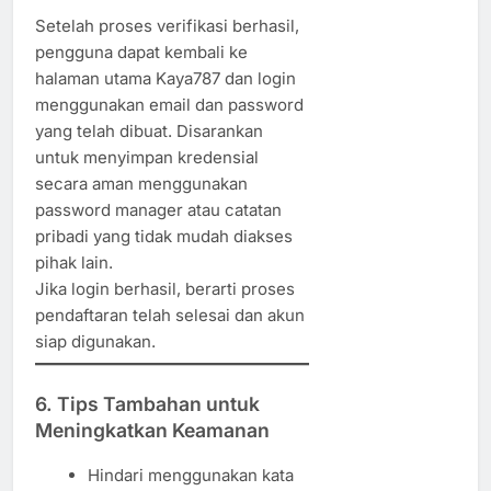
Setelah proses verifikasi berhasil,
pengguna dapat kembali ke
halaman utama Kaya787 dan login
menggunakan email dan password
yang telah dibuat. Disarankan
untuk menyimpan kredensial
secara aman menggunakan
password manager atau catatan
pribadi yang tidak mudah diakses
pihak lain.
Jika login berhasil, berarti proses
pendaftaran telah selesai dan akun
siap digunakan.
6.
Tips Tambahan untuk
Meningkatkan Keamanan
Hindari menggunakan kata