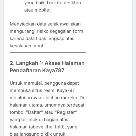
yang baik, baik itu desktop
atau mobile.
Menyiapkan data sejak awal akan
mengurangi risiko kegagalan form
karena data tidak lengkap atau
kesalahan input.
2.
Langkah 1: Akses Halaman
Pendaftaran Kaya787
Untuk memulai, pengguna dapat
membuka situs resmi Kaya787
melalui browser pilihan mereka. Di
halaman utama, umumnya terdapat
tombol “Daftar” atau “Register”
yang terletak di bagian atas
halaman (above-the-fold), yang
bisa langsung diklik untuk