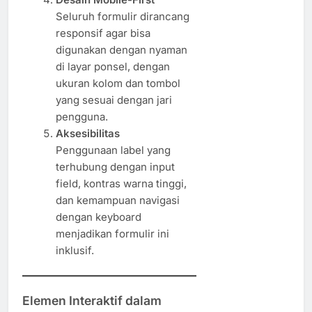
Seluruh formulir dirancang
responsif agar bisa
digunakan dengan nyaman
di layar ponsel, dengan
ukuran kolom dan tombol
yang sesuai dengan jari
pengguna.
Aksesibilitas
Penggunaan label yang
terhubung dengan input
field, kontras warna tinggi,
dan kemampuan navigasi
dengan keyboard
menjadikan formulir ini
inklusif.
Elemen Interaktif dalam