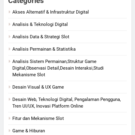
Categories
Akses Alternatif & Infrastruktur Digital
Analisis & Teknologi Digital
Analisis Data & Strategi Slot
Analisis Permainan & Statistika
Analisis Sistem Permainan,Struktur Game
Digital,Observasi Detail,Desain Interaksi,Studi
Mekanisme Slot
Desain Visual & UX Game
Desain Web, Teknologi Digital, Pengalaman Pengguna,
Tren UI/UX, Inovasi Platform Online
Fitur dan Mekanisme Slot
Game & Hiburan