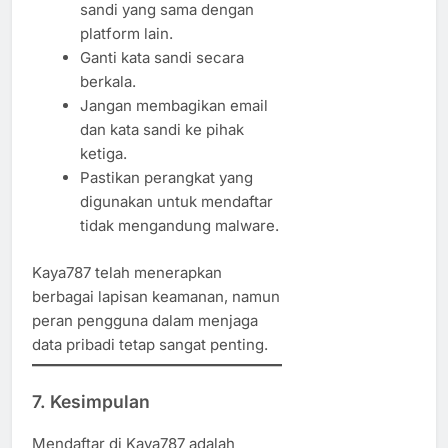
sandi yang sama dengan
platform lain.
Ganti kata sandi secara
berkala.
Jangan membagikan email
dan kata sandi ke pihak
ketiga.
Pastikan perangkat yang
digunakan untuk mendaftar
tidak mengandung malware.
Kaya787 telah menerapkan
berbagai lapisan keamanan, namun
peran pengguna dalam menjaga
data pribadi tetap sangat penting.
7.
Kesimpulan
Mendaftar di Kaya787 adalah