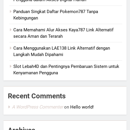
Panduan Singkat Daftar Pokemon787 Tanpa
Kebingungan
Cara Memahami Alur Akses Kaya787 Link Alternatif
secara Aman dan Terarah
Cara Menggunakan LAE138 Link Alternatif dengan
Langkah Mudah Dipahami
Slot Lebah4D dan Pentingnya Pembaruan Sistem untuk
Kenyamanan Pengguna
Recent Comments
A WordPress Commenter
on
Hello world!