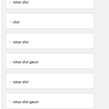
situs slot
slot
situs slot
situs slot gacor
situs slot
situs slot gacor