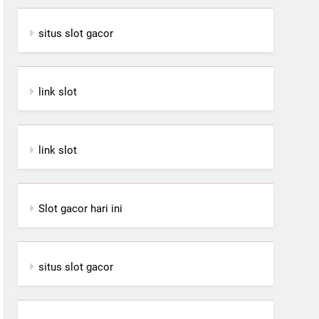
situs slot gacor
link slot
link slot
Slot gacor hari ini
situs slot gacor