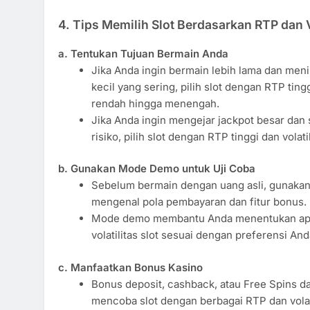
4. Tips Memilih Slot Berdasarkan RTP dan V
a. Tentukan Tujuan Bermain Anda
Jika Anda ingin bermain lebih lama dan me
kecil yang sering, pilih slot dengan RTP tingg
rendah hingga menengah.
Jika Anda ingin mengejar jackpot besar dan
risiko, pilih slot dengan RTP tinggi dan volatil
b. Gunakan Mode Demo untuk Uji Coba
Sebelum bermain dengan uang asli, gunaka
mengenal pola pembayaran dan fitur bonus.
Mode demo membantu Anda menentukan ap
volatilitas slot sesuai dengan preferensi And
c. Manfaatkan Bonus Kasino
Bonus deposit, cashback, atau Free Spins d
mencoba slot dengan berbagai RTP dan volati