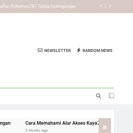
Daftar Pokemon787 Tanpa Kebingungan
k Alternatif secara Aman dan Terarah
natif dengan Langkah Mudah Dipahami
gi Pengguna dalam Akses Digital Harian
NEWSLETTER
RANDOM NEWS
Daftar Pokemon787 Tanpa Kebingungan
k Alternatif secara Aman dan Terarah
natif dengan Langkah Mudah Dipahami
Cara Memahami Alur Akses Kaya787 Link Alternatif secara A
3 Months Ago