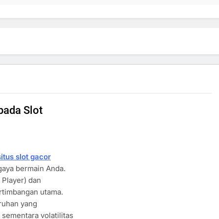
pada Slot
situs slot gacor
 gaya bermain Anda.
 Player) dan
pertimbangan utama.
aruhan yang
sementara volatilitas