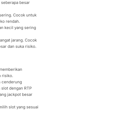
n seberapa besar
sering. Cocok untuk
iko rendah.
 kecil yang sering
angat jarang. Cocok
sar dan suka risiko.
m memberikan
risiko.
ah cenderung
 slot dengan RTP
uang jackpot besar
ih slot yang sesuai