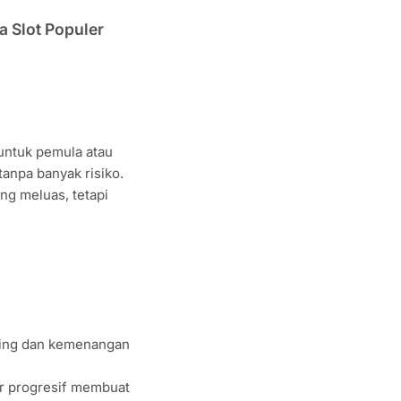
a Slot Populer
 untuk pemula atau
tanpa banyak risiko.
ng meluas, tetapi
ring dan kemenangan
er progresif membuat