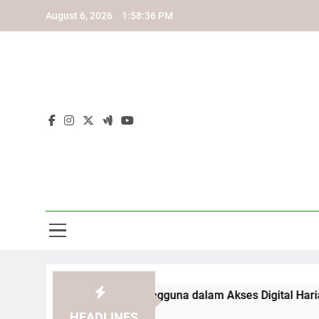
Skip
August 6, 2026
1:58:37 PM
to
content
Car
Dapatkan K
ksi Stabil bagi Pengguna dalam Akses Digital Harian
Pan
3 M
HEADLINES