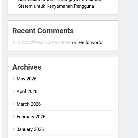
Sistem untuk Kenyamanan Pengguna
Recent Comments
A WordPress Commenter
on
Hello world!
Archives
May 2026
April 2026
March 2026
February 2026
January 2026