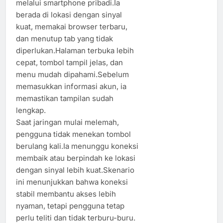
melalui smartphone pribadi.Ia
berada di lokasi dengan sinyal
kuat, memakai browser terbaru,
dan menutup tab yang tidak
diperlukan.Halaman terbuka lebih
cepat, tombol tampil jelas, dan
menu mudah dipahami.Sebelum
memasukkan informasi akun, ia
memastikan tampilan sudah
lengkap.
Saat jaringan mulai melemah,
pengguna tidak menekan tombol
berulang kali.Ia menunggu koneksi
membaik atau berpindah ke lokasi
dengan sinyal lebih kuat.Skenario
ini menunjukkan bahwa koneksi
stabil membantu akses lebih
nyaman, tetapi pengguna tetap
perlu teliti dan tidak terburu-buru.