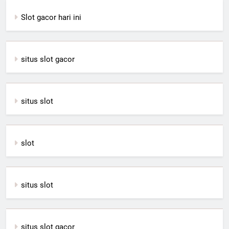
Slot gacor hari ini
situs slot gacor
situs slot
slot
situs slot
situs slot gacor