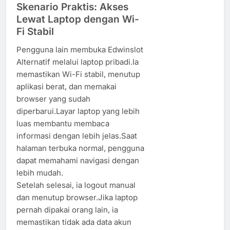
Skenario Praktis: Akses
Lewat Laptop dengan Wi-
Fi Stabil
Pengguna lain membuka Edwinslot
Alternatif melalui laptop pribadi.Ia
memastikan Wi-Fi stabil, menutup
aplikasi berat, dan memakai
browser yang sudah
diperbarui.Layar laptop yang lebih
luas membantu membaca
informasi dengan lebih jelas.Saat
halaman terbuka normal, pengguna
dapat memahami navigasi dengan
lebih mudah.
Setelah selesai, ia logout manual
dan menutup browser.Jika laptop
pernah dipakai orang lain, ia
memastikan tidak ada data akun