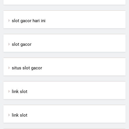
slot gacor hari ini
slot gacor
situs slot gacor
link slot
link slot