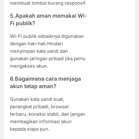
membuat tombol kurang responsif.
5.Apakah aman memakai Wi-
Fi publik?
Wi-Fi publik sebaiknya digunakan
dengan hati-hati.Hindari
menyimpan kata sandi dan
gunakan jaringan pribadi jika perlu
mengakses akun.
6.Bagaimana cara menjaga
akun tetap aman?
Gunakan kata sandi kuat,
perangkat pribadi, browser
terbaru, koneksi stabil, dan jangan
membagikan informasi akun
kepada siapa pun.