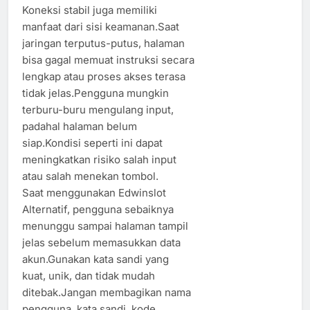
Koneksi stabil juga memiliki
manfaat dari sisi keamanan.Saat
jaringan terputus-putus, halaman
bisa gagal memuat instruksi secara
lengkap atau proses akses terasa
tidak jelas.Pengguna mungkin
terburu-buru mengulang input,
padahal halaman belum
siap.Kondisi seperti ini dapat
meningkatkan risiko salah input
atau salah menekan tombol.
Saat menggunakan Edwinslot
Alternatif, pengguna sebaiknya
menunggu sampai halaman tampil
jelas sebelum memasukkan data
akun.Gunakan kata sandi yang
kuat, unik, dan tidak mudah
ditebak.Jangan membagikan nama
pengguna, kata sandi, kode