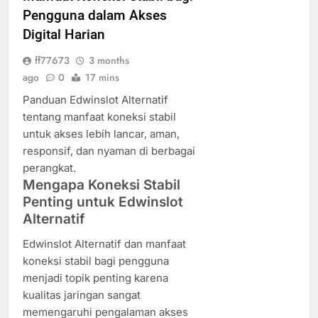
Pengguna dalam Akses
Digital Harian
ff77673
3 months
ago
0
17 mins
Panduan Edwinslot Alternatif
tentang manfaat koneksi stabil
untuk akses lebih lancar, aman,
responsif, dan nyaman di berbagai
perangkat.
Mengapa Koneksi Stabil
Penting untuk Edwinslot
Alternatif
Edwinslot Alternatif dan manfaat
koneksi stabil bagi pengguna
menjadi topik penting karena
kualitas jaringan sangat
memengaruhi pengalaman akses