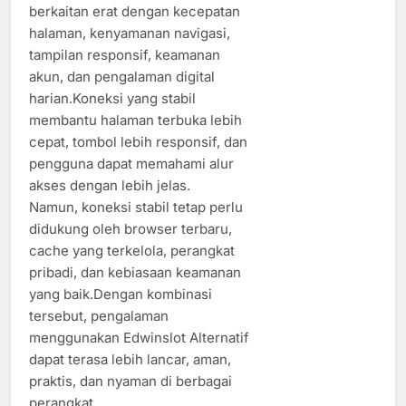
berkaitan erat dengan kecepatan
halaman, kenyamanan navigasi,
tampilan responsif, keamanan
akun, dan pengalaman digital
harian.Koneksi yang stabil
membantu halaman terbuka lebih
cepat, tombol lebih responsif, dan
pengguna dapat memahami alur
akses dengan lebih jelas.
Namun, koneksi stabil tetap perlu
didukung oleh browser terbaru,
cache yang terkelola, perangkat
pribadi, dan kebiasaan keamanan
yang baik.Dengan kombinasi
tersebut, pengalaman
menggunakan Edwinslot Alternatif
dapat terasa lebih lancar, aman,
praktis, dan nyaman di berbagai
perangkat.