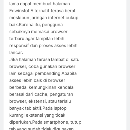
lama dapat membuat halaman
Edwinslot Alternatif terasa berat
meskipun jaringan internet cukup
baik.Karena itu, pengguna
sebaiknya memakai browser
terbaru agar tampilan lebih
responsif dan proses akses lebih
lancar.
Jika halaman terasa lambat di satu
browser, coba gunakan browser
lain sebagai pembanding.Apabila
akses lebih baik di browser
berbeda, kemungkinan kendala
berasal dari cache, pengaturan
browser, ekstensi, atau terlalu
banyak tab aktif.Pada laptop,
kurangi ekstensi yang tidak
diperlukan.Pada smartphone, tutup
tab yang sudah tidak digunakan.