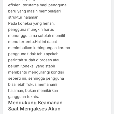
efisien, terutama bagi pengguna
baru yang masih mempelajari
struktur halaman.
Pada koneksi yang lemah,
pengguna mungkin harus
menunggu lama setelah memilih
menu tertentu.Hal ini dapat
menimbulkan kebingungan karena
pengguna tidak tahu apakah
perintah sudah diproses atau
belum.Koneksi yang stabil
membantu mengurangi kondisi
seperti ini, sehingga pengguna
bisa lebih fokus memahami
halaman, bukan memikirkan
gangguan teknis.
Mendukung Keamanan
Saat Mengakses Akun