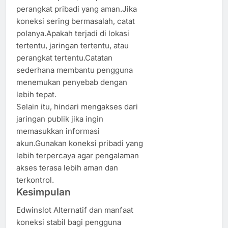
perangkat pribadi yang aman.Jika
koneksi sering bermasalah, catat
polanya.Apakah terjadi di lokasi
tertentu, jaringan tertentu, atau
perangkat tertentu.Catatan
sederhana membantu pengguna
menemukan penyebab dengan
lebih tepat.
Selain itu, hindari mengakses dari
jaringan publik jika ingin
memasukkan informasi
akun.Gunakan koneksi pribadi yang
lebih terpercaya agar pengalaman
akses terasa lebih aman dan
terkontrol.
Kesimpulan
Edwinslot Alternatif dan manfaat
koneksi stabil bagi pengguna