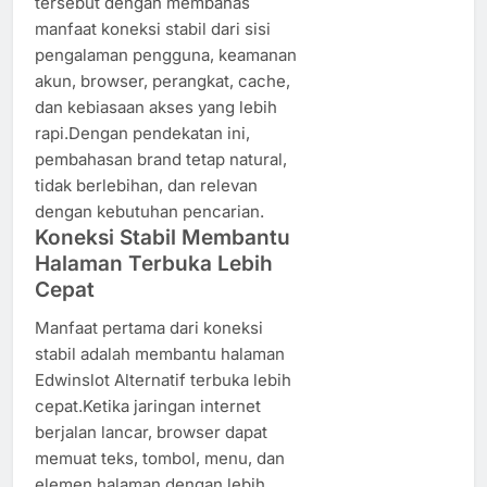
tersebut dengan membahas
manfaat koneksi stabil dari sisi
pengalaman pengguna, keamanan
akun, browser, perangkat, cache,
dan kebiasaan akses yang lebih
rapi.Dengan pendekatan ini,
pembahasan brand tetap natural,
tidak berlebihan, dan relevan
dengan kebutuhan pencarian.
Koneksi Stabil Membantu
Halaman Terbuka Lebih
Cepat
Manfaat pertama dari koneksi
stabil adalah membantu halaman
Edwinslot Alternatif terbuka lebih
cepat.Ketika jaringan internet
berjalan lancar, browser dapat
memuat teks, tombol, menu, dan
elemen halaman dengan lebih