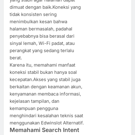
dimuat dengan baik.Koneksi yang
tidak konsisten sering
menimbulkan kesan bahwa
halaman bermasalah, padahal
penyebabnya bisa berasal dari
sinyal lemah, Wi-Fi padat, atau
perangkat yang sedang terlalu
berat.
Karena itu, memahami manfaat
koneksi stabil bukan hanya soal
kecepatan.Akses yang stabil juga
berkaitan dengan keamanan akun,
kenyamanan membaca informasi,
kejelasan tampilan, dan
kemampuan pengguna
menghindari kesalahan teknis saat
menggunakan Edwinslot Alternatif.
Memahami Search Intent