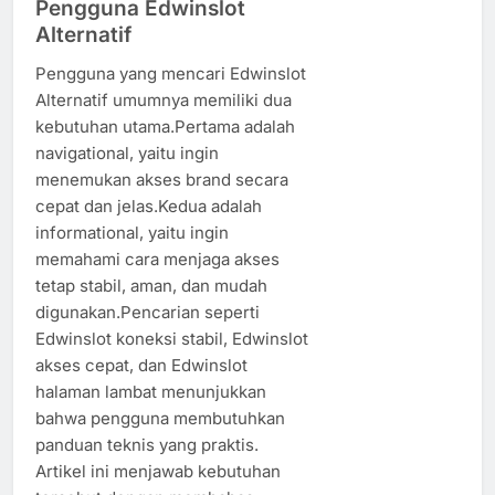
Pengguna Edwinslot
Alternatif
Pengguna yang mencari Edwinslot
Alternatif umumnya memiliki dua
kebutuhan utama.Pertama adalah
navigational, yaitu ingin
menemukan akses brand secara
cepat dan jelas.Kedua adalah
informational, yaitu ingin
memahami cara menjaga akses
tetap stabil, aman, dan mudah
digunakan.Pencarian seperti
Edwinslot koneksi stabil, Edwinslot
akses cepat, dan Edwinslot
halaman lambat menunjukkan
bahwa pengguna membutuhkan
panduan teknis yang praktis.
Artikel ini menjawab kebutuhan