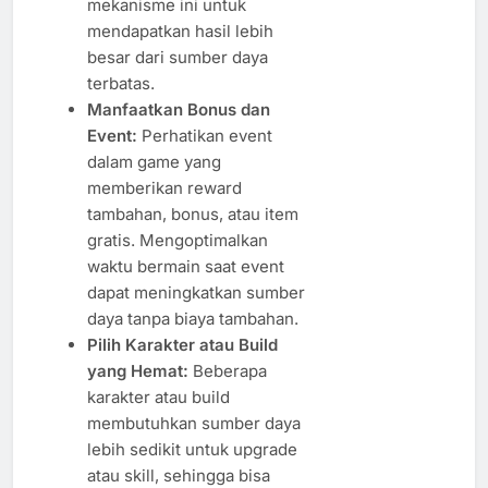
mekanisme ini untuk
mendapatkan hasil lebih
besar dari sumber daya
terbatas.
Manfaatkan Bonus dan
Event:
Perhatikan event
dalam game yang
memberikan reward
tambahan, bonus, atau item
gratis. Mengoptimalkan
waktu bermain saat event
dapat meningkatkan sumber
daya tanpa biaya tambahan.
Pilih Karakter atau Build
yang Hemat:
Beberapa
karakter atau build
membutuhkan sumber daya
lebih sedikit untuk upgrade
atau skill, sehingga bisa