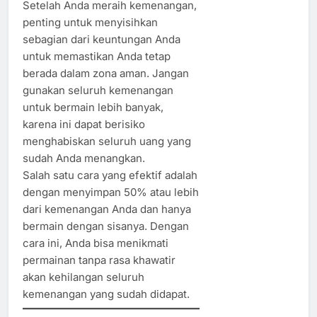
Setelah Anda meraih kemenangan,
penting untuk menyisihkan
sebagian dari keuntungan Anda
untuk memastikan Anda tetap
berada dalam zona aman. Jangan
gunakan seluruh kemenangan
untuk bermain lebih banyak,
karena ini dapat berisiko
menghabiskan seluruh uang yang
sudah Anda menangkan.
Salah satu cara yang efektif adalah
dengan menyimpan 50% atau lebih
dari kemenangan Anda dan hanya
bermain dengan sisanya. Dengan
cara ini, Anda bisa menikmati
permainan tanpa rasa khawatir
akan kehilangan seluruh
kemenangan yang sudah didapat.