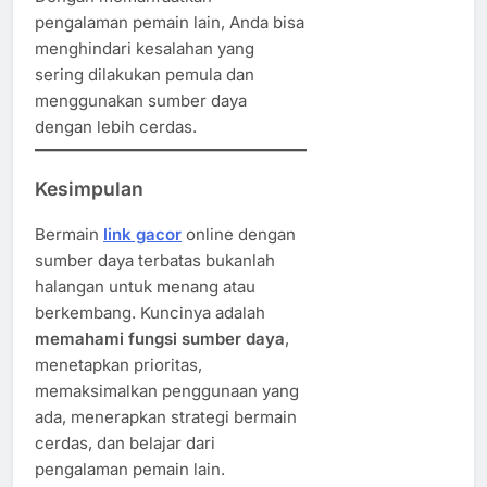
pengalaman pemain lain, Anda bisa
menghindari kesalahan yang
sering dilakukan pemula dan
menggunakan sumber daya
dengan lebih cerdas.
Kesimpulan
Bermain
link gacor
online dengan
sumber daya terbatas bukanlah
halangan untuk menang atau
berkembang. Kuncinya adalah
memahami fungsi sumber daya
,
menetapkan prioritas,
memaksimalkan penggunaan yang
ada, menerapkan strategi bermain
cerdas, dan belajar dari
pengalaman pemain lain.