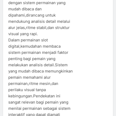
dengan sistem permainan yang
mudah dibaca dan
dipahami,dirancang untuk
mendukung analisis detail melalui
alur jelas,ritme stabil,dan struktur
visual yang rapi.
Dalam permainan slot
digital,kemudahan membaca
sistem permainan menjadi faktor
penting bagi pemain yang
melakukan analisis detail.Sistem
yang mudah dibaca memungkinkan
pemain memahami alur
permainan,ritme mesin,dan
perilaku visual tanpa
kebingungan.Pendekatan ini
sangat relevan bagi pemain yang
menilai permainan sebagai sistem
interaktif yang dapat diamati