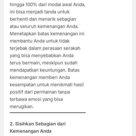
hingga 100% dari modal awal Anda,
ini bisa menjadi tanda untuk
berhenti dan menarik sebagian
atau seluruh kemenangan Anda.
Menetapkan batas kemenangan ini
membantu Anda untuk tidak
terjebak dalam perasaan serakah
yang bisa menyebabkan Anda
terus bermain, meskipun sudah
mendapatkan keuntungan. Batas
kemenangan memberi Anda
kesempatan untuk menikmati hasil
positif dari permainan tanpa
terbawa emosi yang bisa
merugikan.
2. Sisihkan Sebagian dari
Kemenangan Anda