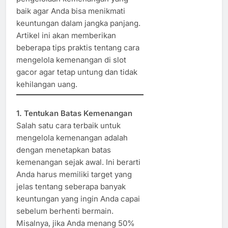
baik agar Anda bisa menikmati
keuntungan dalam jangka panjang.
Artikel ini akan memberikan
beberapa tips praktis tentang cara
mengelola kemenangan di slot
gacor agar tetap untung dan tidak
kehilangan uang.
1. Tentukan Batas Kemenangan
Salah satu cara terbaik untuk
mengelola kemenangan adalah
dengan menetapkan batas
kemenangan sejak awal. Ini berarti
Anda harus memiliki target yang
jelas tentang seberapa banyak
keuntungan yang ingin Anda capai
sebelum berhenti bermain.
Misalnya, jika Anda menang 50%