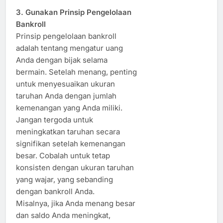
3. Gunakan Prinsip Pengelolaan
Bankroll
Prinsip pengelolaan bankroll
adalah tentang mengatur uang
Anda dengan bijak selama
bermain. Setelah menang, penting
untuk menyesuaikan ukuran
taruhan Anda dengan jumlah
kemenangan yang Anda miliki.
Jangan tergoda untuk
meningkatkan taruhan secara
signifikan setelah kemenangan
besar. Cobalah untuk tetap
konsisten dengan ukuran taruhan
yang wajar, yang sebanding
dengan bankroll Anda.
Misalnya, jika Anda menang besar
dan saldo Anda meningkat,