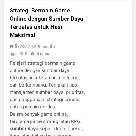
Strategi Bermain Game
Online dengan Sumber Daya
Terbatas untuk Hasil
Maksimal
ff77673
8 months
ago
0
8 mins
Pelajari strategi bermain game
online dengan sumber daya
terbatas agar tetap bisa menang
dan berkembang. Temukan tips
manajemen sumber daya, prioritas,
dan penggunaan strategi cerdas
untuk pemain cerdas.
Dalam banyak game online,
terutama game strategi atau RPG,
sumber daya
seperti koin, energi,
item, atau bahan baku sering